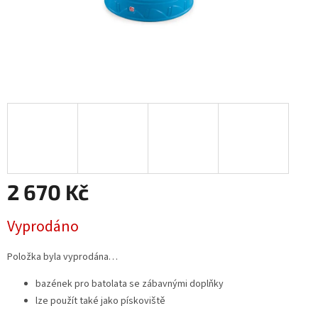
2 670 Kč
Měrná
Vyprodáno
cena:
Položka byla vyprodána…
bazének pro batolata se zábavnými doplňky
lze použít také jako pískoviště