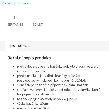
Detailní informace
ZEPTAT SE
SDÍLET
Popis
Diskuze
Detailní popis produktu
proti uklouznutí je dno bazénku pokryto prolisy ve tvaru
mořských živočichů
před sluničkem jsou děti chráněny krásným
pestrobarevným slunečníkem o průměru 101,6cm
slunečník je bezpečně připevněn k okraji bazénku
součástí vybavení je také vodní kolo a 3 trychtýřky, které
lze připevnit ke slunečníku
bazének pojme 45l vody nebo 75kg písku
výška bazénku: 20cm
průměr bazénku: 96cm