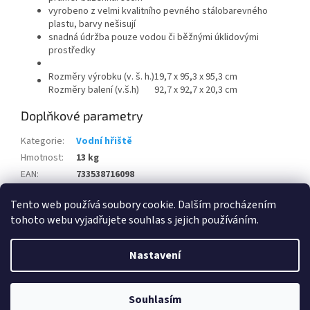
vyrobeno z velmi kvalitního pevného stálobarevného
plastu, barvy nešisují
snadná údržba pouze vodou či běžnými úklidovými
prostředky
Rozměry výrobku (v. š. h.)
19,7 x 95,3 x 95,3 cm
Rozměry balení (v.š.h)
92,7 x 92,7 x 20,3 cm
Doplňkové parametry
Kategorie
:
Vodní hřiště
Hmotnost
:
13 kg
EAN
:
733538716098
Položka byla vyprodána…
Tento web používá soubory cookie. Dalším procházením
tohoto webu vyjadřujete souhlas s jejich používáním.
Z
á
Nastavení
Vytvořil Shoptet
p
a
t
Souhlasím
Copyright 2026
www.eshop-skrblik.cz
. Všechna práva vyhrazena.
í