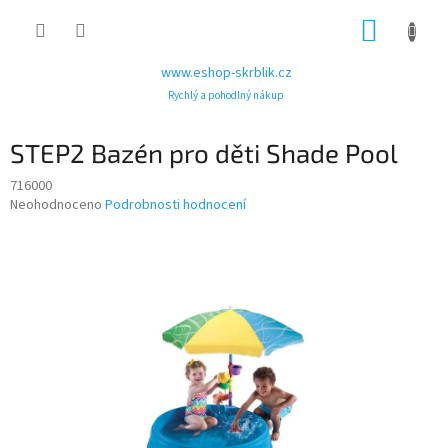
Přejít
NÁKUP
na
obsah
KOŠÍK
www.eshop-skrblik.cz
Rychlý a pohodlný nákup
STEP2 Bazén pro děti Shade Pool
716000
Průměrné
Neohodnoceno
Podrobnosti hodnocení
hodnocení
produktu
je
0,0
z
5
hvězdiček.