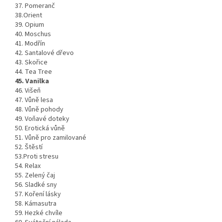
37. Pomeranč
38.Orient
39. Opium
40. Moschus
41. Modřín
42. Santalové dřevo
43. Skořice
44. Tea Tree
45. Vanilka
46. Višeň
47. Vůně lesa
48. Vůně pohody
49. Voňavé doteky
50. Erotická vůně
51. Vůně pro zamilované
52. Štěstí
53.Proti stresu
54. Relax
55. Zelený čaj
56. Sladké sny
57. Koření lásky
58. Kámasutra
59. Hezké chvíle