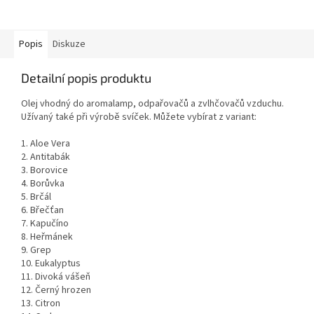
Popis
Diskuze
Detailní popis produktu
Olej vhodný do aromalamp, odpařovačů a zvlhčovačů vzduchu.
Užívaný také při výrobě svíček. Můžete vybírat z variant:
1. Aloe Vera
2. Antitabák
3. Borovice
4. Borůvka
5. Brčál
6. Břečťan
7. Kapučíno
8. Heřmánek
9. Grep
10. Eukalyptus
11. Divoká vášeň
12. Černý hrozen
13. Citron