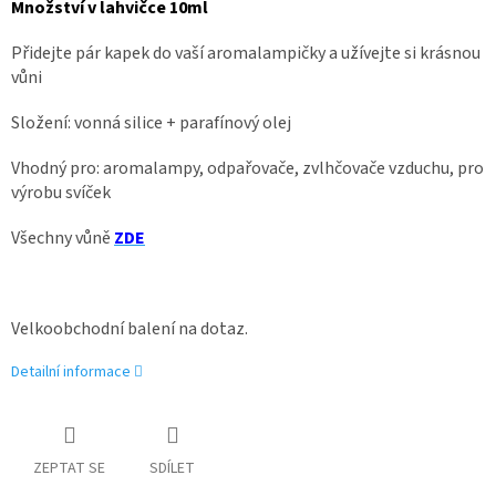
Množství v lahvičce 10ml
Přidejte pár kapek do vaší aromalampičky a užívejte si krásnou
vůni
Složení: vonná silice + parafínový olej
Vhodný pro: aromalampy, odpařovače, zvlhčovače vzduchu, pro
výrobu svíček
Všechny vůně
ZDE
Velkoobchodní balení na dotaz.
Detailní informace
ZEPTAT SE
SDÍLET