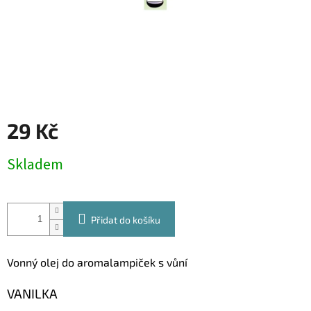
29 Kč
Měrná
Skladem
cena:
Přidat do košíku
Vonný olej do aromalampiček s vůní
VANILKA