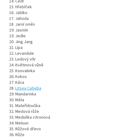
14. Cedr
15. Hřebíček
16. Jablko
17. Jahoda
18. Jarní směs
19. Jasmín
19. Jedle
20. Jing Jang
21. Lípa
22. Levandule
23. Ledový vítr
24. Květinová vůně
25. Konvalinka
26. Kokos
27. Káva
28.
Litsea Cubeba
29. Mandarinka
30. Máta
31. Mateřídouška
32. Medová růže
33. Meduňka citronová
34. Meloun
35. Růžové dřevo
36. Růže