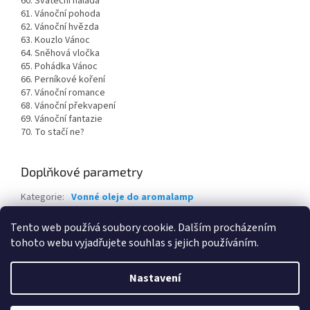
60. Sváteční nálada
61. Vánoční pohoda
62. Vánoční hvězda
63. Kouzlo Vánoc
64. Sněhová vločka
65. Pohádka Vánoc
66. Perníkové koření
67. Vánoční romance
68. Vánoční překvapení
69. Vánoční fantazie
70. To stačí ne?
Doplňkové parametry
Kategorie
:
Vonné oleje do aromalamp
Hmotnost
:
0.1 kg
Tento web používá soubory cookie. Dalším procházením
tohoto webu vyjadřujete souhlas s jejich používáním.
Z
á
Nastavení
Vytvořil Shoptet
p
a