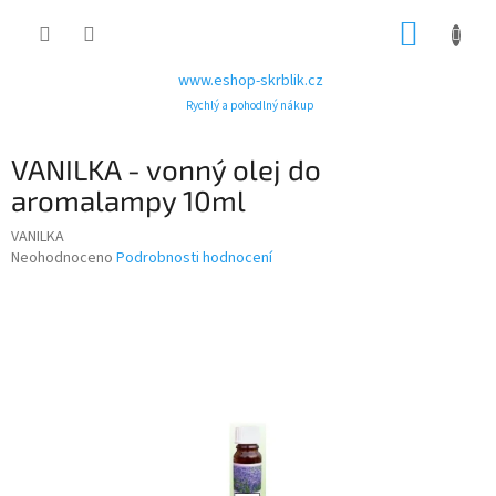
Přejít
NÁKUP
na
obsah
KOŠÍK
www.eshop-skrblik.cz
Rychlý a pohodlný nákup
VANILKA - vonný olej do
aromalampy 10ml
VANILKA
Průměrné
Neohodnoceno
Podrobnosti hodnocení
hodnocení
produktu
je
0,0
z
5
hvězdiček.