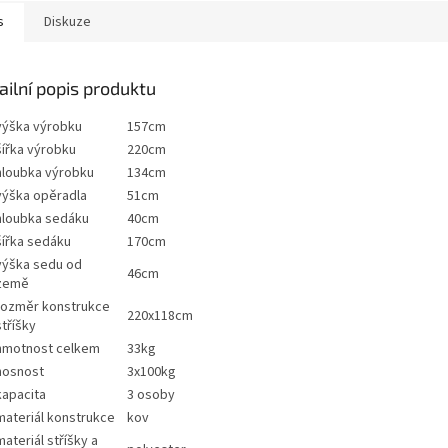
s
Diskuze
ailní popis produktu
výška výrobku
157cm
šířka výrobku
220cm
hloubka výrobku
134cm
výška opěradla
51cm
hloubka sedáku
40cm
šířka sedáku
170cm
výška sedu od
46cm
země
rozměr konstrukce
220x118cm
stříšky
hmotnost celkem
33kg
nosnost
3x100kg
kapacita
3 osoby
materiál konstrukce
kov
materiál stříšky a