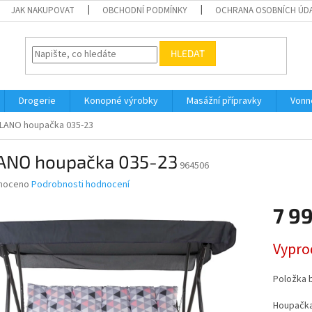
JAK NAKUPOVAT
OBCHODNÍ PODMÍNKY
OCHRANA OSOBNÍCH ÚD
HLEDAT
Drogerie
Konopné výrobky
Masážní přípravky
Vonn
LANO houpačka 035-23
ANO houpačka 035-23
964506
né
noceno
Podrobnosti hodnocení
ní
7 9
u
Měrná
Vypro
cena:
ek.
Položka 
Houpačka