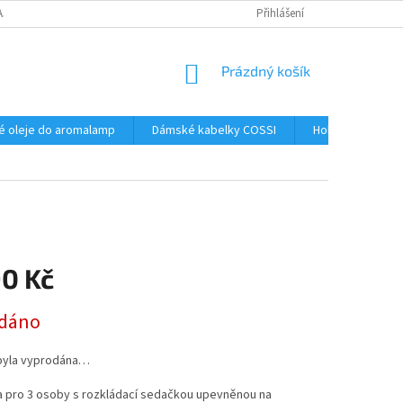
AJŮ
Přihlášení
NÁKUPNÍ
Prázdný košík
KOŠÍK
é oleje do aromalamp
Dámské kabelky COSSI
Hobby
Kos
90 Kč
dáno
byla vyprodána…
 pro 3 osoby s rozkládací sedačkou upevněnou na