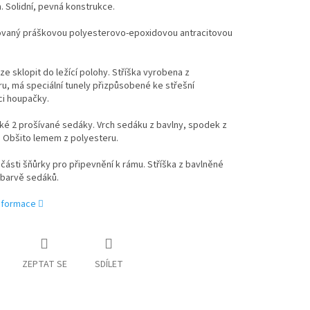
. Solidní, pevná konstrukce.
vaný práškovou polyesterovo-epoxidovou antracitovou
ze sklopit do ležící polohy. Stříška vyrobena z
u, má speciální tunely přizpůsobené ke střešní
ci houpačky.
ké 2 prošívané sedáky. Vrch sedáku z bavlny, spodek z
u. Obšito lemem z polyesteru.
části šňůrky pro připevnění k rámu. Stříška z bavlněné
 barvě sedáků.
informace
ZEPTAT SE
SDÍLET