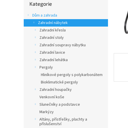
n
Kategorie
kategorie
e
l
Dům a zahrada
Zahradní nábytek
Zahradní křesla
Zahradní stoly
Zahradní soupravy nábytku
Zahradní lavice
Zahradní lehátka
Pergoly
Hliníkové pergoly s polykarbonátem
Bioklimatické pergoly
Zahradní houpačky
Venkovní koše
Slunečníky a podstavce
Markýzy
Altány, přístřešky, plachty a
příslušenství