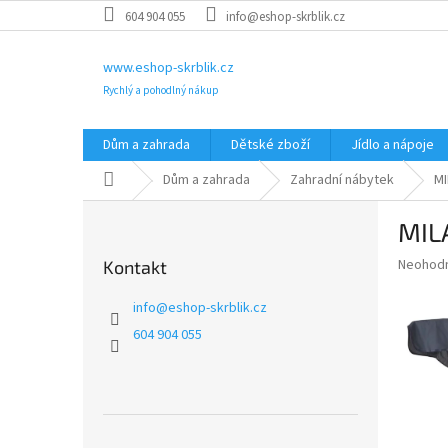
Přejít
604 904 055
info@eshop-skrblik.cz
na
obsah
www.eshop-skrblik.cz
Rychlý a pohodlný nákup
Dům a zahrada
Dětské zboží
Jídlo a nápoje
Domů
Dům a zahrada
Zahradní nábytek
MI
P
MIL
o
s
Průměr
Neohod
Kontakt
t
hodnoce
r
produkt
info
@
eshop-skrblik.cz
a
je
604 904 055
0,0
n
z
n
5
í
hvězdič
p
a
Přeskočit