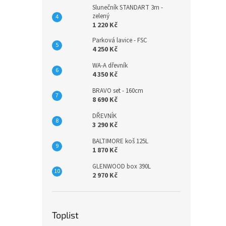
Slunečník STANDART 3m -
zelený
1 220 Kč
Parková lavice - FSC
4 250 Kč
WA-A dřevník
4 350 Kč
BRAVO set - 160cm
8 690 Kč
DŘEVNÍK
3 290 Kč
BALTIMORE koš 125L
1 870 Kč
GLENWOOD box 390L
2 970 Kč
Toplist