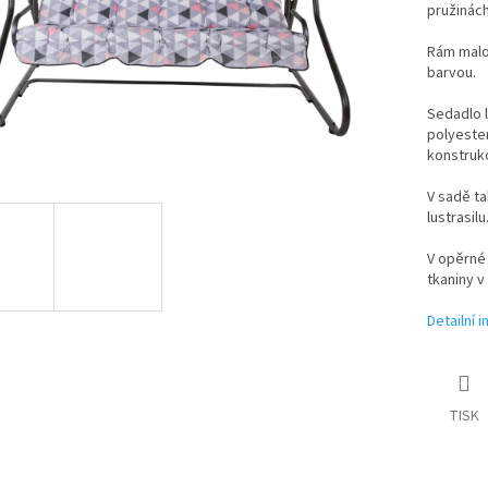
pružinách
Rám malo
barvou.
Sedadlo l
polyester
konstruk
V sadě ta
lustrasil
V opěrné 
tkaniny v
Detailní 
TISK