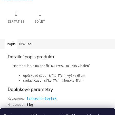
ZEPTAT SE
SDÍLET
Popis
Diskuze
Detailní popis produktu
Náhradní látka na sedák HOLLYWOOD - 6ks v balení.
opěrkové části - šířka 47cm, výška 63cm
sedací části - šířka 47cm, hloubka 48cm
Doplňkové parametry
Kategorie
:
Zahradní nábytek
Hmotnost
:
1 kg
EAN
:
8595226707458