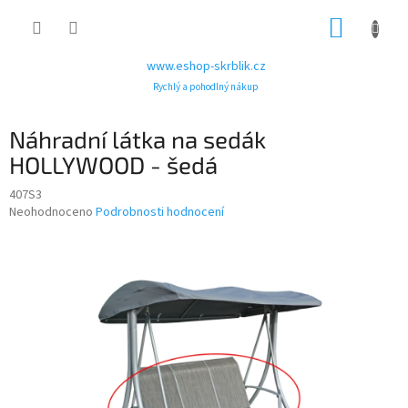
Přejít
NÁKUP
na
obsah
KOŠÍK
www.eshop-skrblik.cz
Rychlý a pohodlný nákup
Náhradní látka na sedák
HOLLYWOOD - šedá
407S3
Průměrné
Neohodnoceno
Podrobnosti hodnocení
hodnocení
produktu
je
0,0
z
5
hvězdiček.