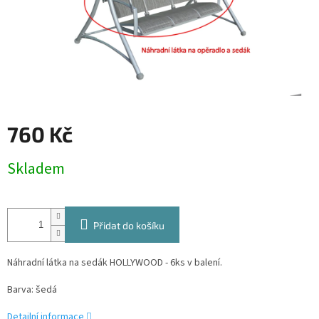
760 Kč
Měrná
Skladem
cena:
Přidat do košíku
Náhradní látka na sedák HOLLYWOOD - 6ks v balení.
Barva: šedá
Detailní informace