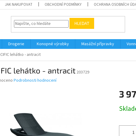
JAK NAKUPOVAT
OBCHODNÍ PODMÍNKY
OCHRANA OSOBNÍCH ÚD
HLEDAT
Drogerie
Konopné výrobky
Masážní přípravky
Vonn
CIFIC lehátko - antracit
FIC lehátko - antracit
203729
né
noceno
Podrobnosti hodnocení
ní
3 9
u
Měrná
Skla
cena:
ek.