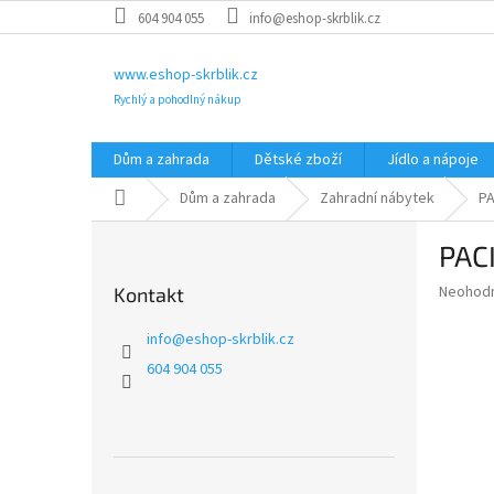
Přejít
604 904 055
info@eshop-skrblik.cz
na
obsah
www.eshop-skrblik.cz
Rychlý a pohodlný nákup
Dům a zahrada
Dětské zboží
Jídlo a nápoje
Domů
Dům a zahrada
Zahradní nábytek
PA
P
PACI
o
s
Průměr
Neohod
Kontakt
t
hodnoce
r
produkt
info
@
eshop-skrblik.cz
a
je
604 904 055
0,0
n
z
n
5
í
hvězdič
p
a
Přeskočit