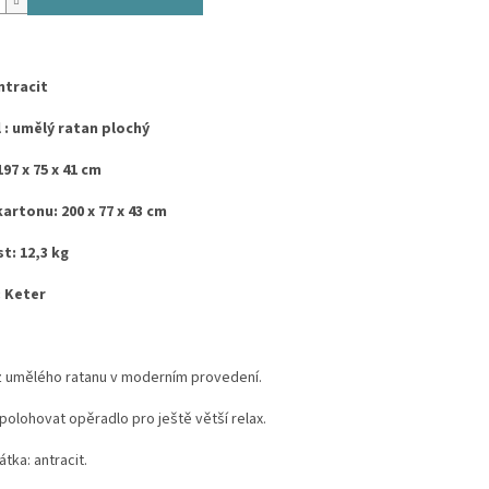
ntracit
 : umělý ratan plochý
97 x 75 x 41 cm
artonu: 200 x 77 x 43 cm
: 12,3 kg
 Keter
z umělého ratanu v moderním provedení.
olohovat opěradlo pro ještě větší relax.
átka: antracit.