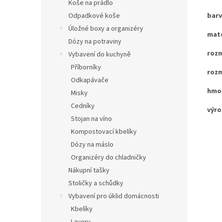
Koše na prádlo
Odpadkové koše
barv
Úložné boxy a organizéry
mate
Dózy na potraviny
rozm
Vybavení do kuchyně
Příborníky
rozm
Odkapávače
hmot
Misky
Cedníky
výro
Stojan na víno
Kompostovací kbelíky
Dózy na máslo
Organizéry do chladničky
Nákupní tašky
Stoličky a schůdky
Vybavení pro úklid domácnosti
Kbelíky