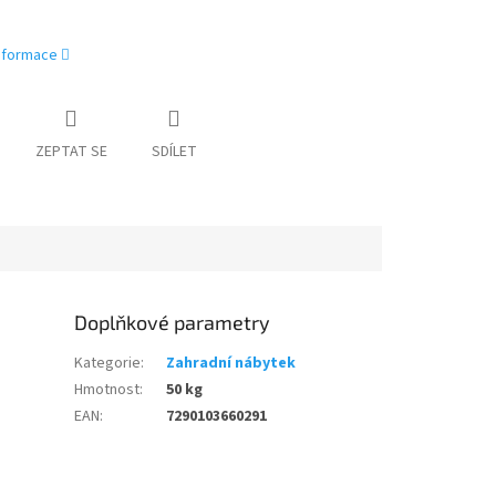
informace
ZEPTAT SE
SDÍLET
Doplňkové parametry
Kategorie
:
Zahradní nábytek
Hmotnost
:
50 kg
EAN
:
7290103660291