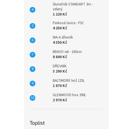
Slunečník STANDART 3m -
zelený
1 220 Kč
Parková lavice - FSC
4 250 Kč
WA-A dřevník
4 350 Kč
BRAVO set - 160cm
8 690 Kč
DŘEVNÍK
3 290 Kč
BALTIMORE koš 125L
1 870 Kč
GLENWOOD box 390L
2 970 Kč
Toplist