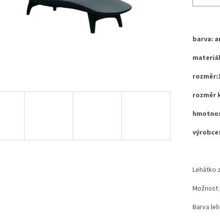
barva: a
materiál
rozměr:1
rozměr k
hmotnost
výrobce:
Lehátko 
Možnost p
Barva leh