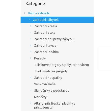
n
Kategorie
kategorie
e
l
Dům a zahrada
Zahradní nábytek
Zahradní křesla
Zahradní stoly
Zahradní soupravy nábytku
Zahradní lavice
Zahradní lehátka
Pergoly
Hliníkové pergoly s polykarbonátem
Bioklimatické pergoly
Zahradní houpačky
Venkovní koše
Slunečníky a podstavce
Markýzy
Altány, přístřešky, plachty a
příslušenství