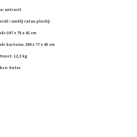
a: antracit
riál : umělý ratan plochý
ěr:197 x 75 x 41 cm
ěr kartonu: 200 x 77 x 43 cm
nost: 12,3 kg
bce: Keter