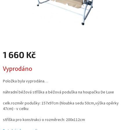
1 660 Kč
Měrná
Vyprodáno
cena:
Položka byla vyprodána…
náhradní béžová stříška a béžová poduška na houpačku De Luxe
celk.rozměr podušky: 157x97cm (hloubka sedu 50cm,výška opěrky
47cm) - v celku
stříška pro konstrukci o rozměrech: 200x112cm