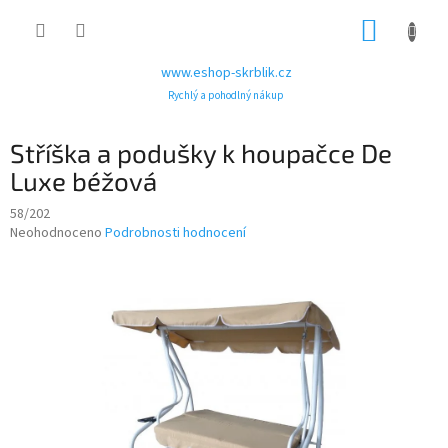
Přejít
NÁKUP
na
obsah
KOŠÍK
www.eshop-skrblik.cz
Rychlý a pohodlný nákup
Stříška a podušky k houpačce De
Luxe béžová
58/202
Průměrné
Neohodnoceno
Podrobnosti hodnocení
hodnocení
produktu
je
0,0
z
5
hvězdiček.