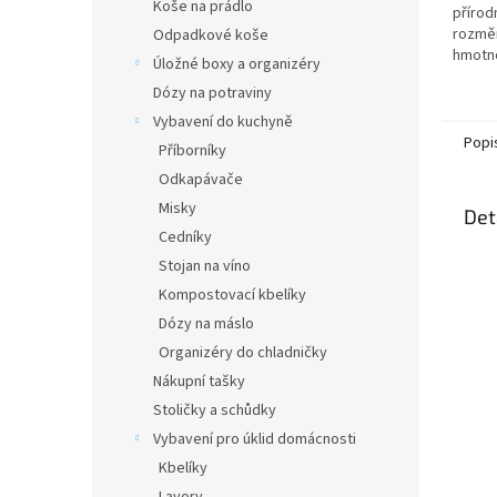
Koše na prádlo
přírod
rozměr
Odpadkové koše
hmotno
Úložné boxy a organizéry
stůl v
Dózy na potraviny
dřeva v
Vybavení do kuchyně
Popi
Příborníky
Odkapávače
Misky
Det
Cedníky
Stojan na víno
Kompostovací kbelíky
Dózy na máslo
Organizéry do chladničky
Nákupní tašky
Stoličky a schůdky
Vybavení pro úklid domácnosti
Kbelíky