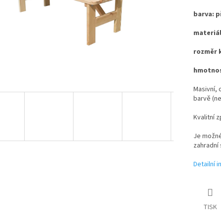
barva: p
materiál
rozměr k
hmotnos
Masivní, 
barvě (n
Kvalitní 
Je možné 
zahradní 
Detailní 
TISK