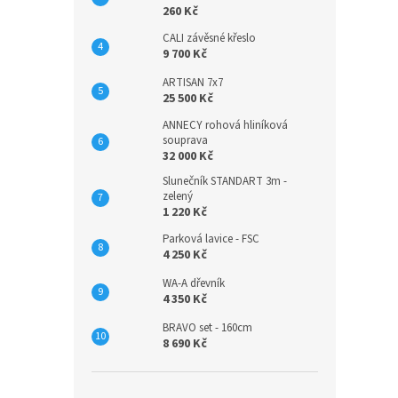
260 Kč
CALI závěsné křeslo
9 700 Kč
ARTISAN 7x7
25 500 Kč
ANNECY rohová hliníková
souprava
32 000 Kč
Slunečník STANDART 3m -
zelený
1 220 Kč
Parková lavice - FSC
4 250 Kč
WA-A dřevník
4 350 Kč
BRAVO set - 160cm
8 690 Kč