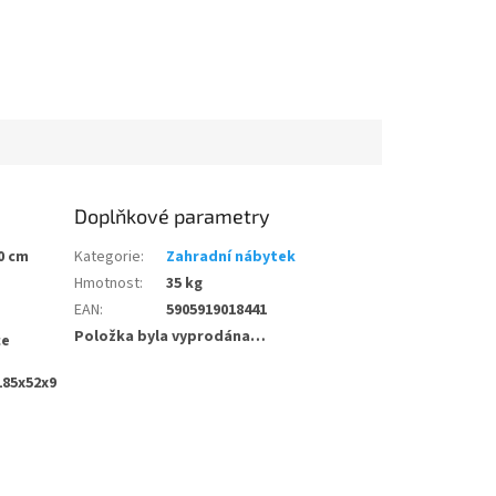
Doplňkové parametry
0 cm
Kategorie
:
Zahradní nábytek
Hmotnost
:
35 kg
EAN
:
5905919018441
Položka byla vyprodána…
ce
185x52x9