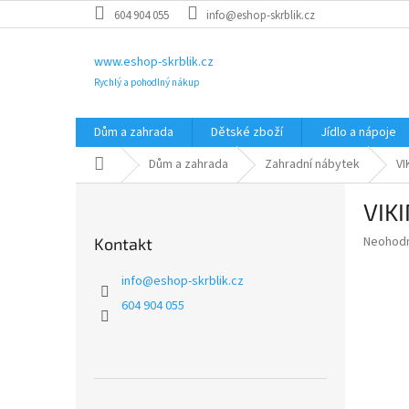
Přejít
604 904 055
info@eshop-skrblik.cz
na
obsah
www.eshop-skrblik.cz
Rychlý a pohodlný nákup
Dům a zahrada
Dětské zboží
Jídlo a nápoje
Domů
Dům a zahrada
Zahradní nábytek
VI
P
VIKI
o
s
Průměr
Neohod
Kontakt
t
hodnoce
r
produkt
info
@
eshop-skrblik.cz
a
je
604 904 055
0,0
n
z
n
5
í
hvězdič
p
a
Přeskočit