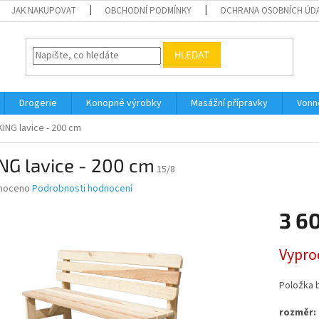
JAK NAKUPOVAT
OBCHODNÍ PODMÍNKY
OCHRANA OSOBNÍCH ÚD
HLEDAT
Drogerie
Konopné výrobky
Masážní přípravky
Vonn
KING lavice - 200 cm
NG lavice - 200 cm
15/8
né
noceno
Podrobnosti hodnocení
ní
3 6
u
Měrná
Vypro
cena:
ek.
Položka 
rozměr: 