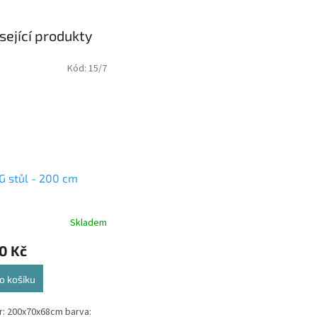
sející produkty
Kód:
15/7
G stůl - 200 cm
Skladem
0 Kč
o košíku
: 200x70x68cm barva: