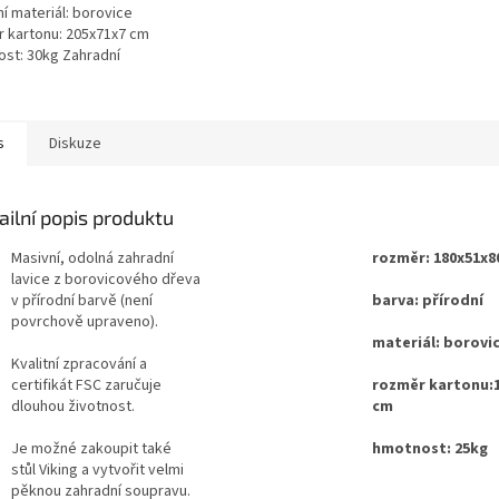
ní materiál: borovice
 kartonu: 205x71x7 cm
st: 30kg Zahradní
yrobený z borovicového
 přírodní barvě (není...
s
Diskuze
ailní popis produktu
Masivní, odolná zahradní
rozměr: 180x51x8
lavice z borovicového dřeva
v přírodní barvě (není
barva: přírodní
povrchově upraveno).
materiál: borovi
Kvalitní zpracování a
certifikát FSC zaručuje
rozměr kartonu:
dlouhou životnost.
cm
Je možné zakoupit také
hmotnost: 25kg
stůl Viking a vytvořit velmi
pěknou zahradní soupravu.