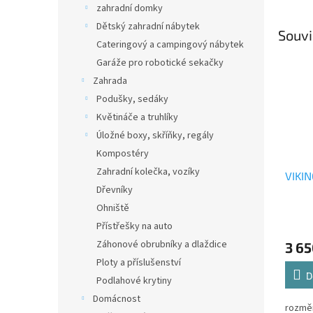
zahradní domky
Dětský zahradní nábytek
Souvi
Cateringový a campingový nábytek
Garáže pro robotické sekačky
Zahrada
Podušky, sedáky
Květináče a truhlíky
Úložné boxy, skříňky, regály
Kompostéry
Zahradní kolečka, vozíky
VIKIN
Dřevníky
Ohniště
Přístřešky na auto
Záhonové obrubníky a dlaždice
3 65
Ploty a příslušenství
D
Podlahové krytiny
Domácnost
rozměr