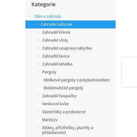
n
Kategorie
kategorie
e
l
Dům a zahrada
Zahradní nábytek
Zahradní křesla
Zahradní stoly
Zahradní soupravy nábytku
Zahradní lavice
Zahradní lehátka
Pergoly
Hliníkové pergoly s polykarbonátem
Bioklimatické pergoly
Zahradní houpačky
Venkovní koše
Slunečníky a podstavce
Markýzy
Altány, přístřešky, plachty a
příslušenství