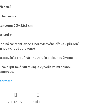
řírodní
: borovice
artonu: 205x52x9 cm
t: 30kg
odolná zahradní lavice z borovicového dřeva v přírodní
ení povrchově upraveno).
zpracování a certifikát FSC zaručuje dlouhou životnost.
zakoupit také stůl Viking a vytvořit velmi pěknou
soupravu.
informace
ZEPTAT SE
SDÍLET