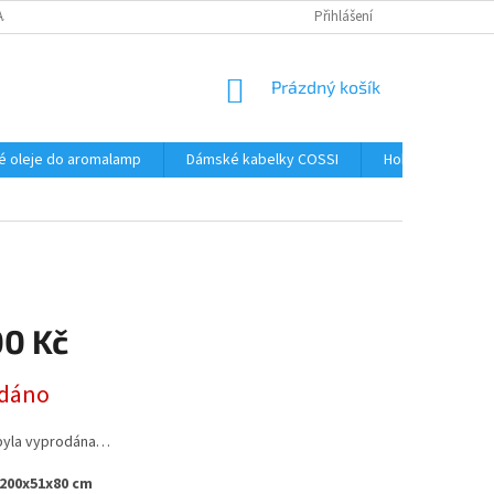
AJŮ
Přihlášení
NÁKUPNÍ
Prázdný košík
KOŠÍK
é oleje do aromalamp
Dámské kabelky COSSI
Hobby
Kos
00 Kč
dáno
byla vyprodána…
200x51x80 cm