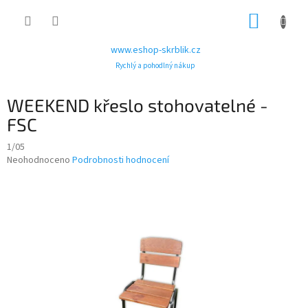
Přejít
NÁKUP
na
obsah
KOŠÍK
www.eshop-skrblik.cz
Rychlý a pohodlný nákup
WEEKEND křeslo stohovatelné -
FSC
1/05
Průměrné
Neohodnoceno
Podrobnosti hodnocení
hodnocení
produktu
je
0,0
z
5
hvězdiček.