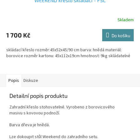
WEEKEND křeslo skládací - FSC
Skladem
1 700 Kč
Do košíku
skládací křeslo rozměr:45x52x45/90 cm barva: hnědá materiál:
borovice rozměr kartonu: 45x112x19cm hmotnost: 9kg skládatelné
Popis
Diskuze
Detailní popis produktu
Zahradní křeslo stohovatelné. Vyrobeno z borovicového
masivu s kovovou podnoží.
Barva dřeva je hnědá.
Lze dokoupit stůl Weekend do zahradního setu.