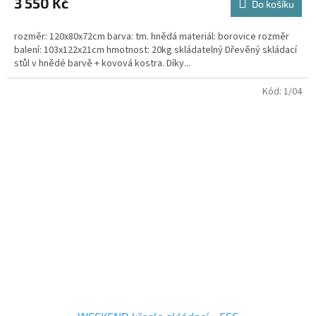
3 550 Kč
Do košíku
rozměr: 120x80x72cm barva: tm. hnědá materiál: borovice rozměr
balení: 103x122x21cm hmotnost: 20kg skládatelný Dřevěný skládací
stůl v hnědé barvě + kovová kostra. Díky...
Kód:
1/04