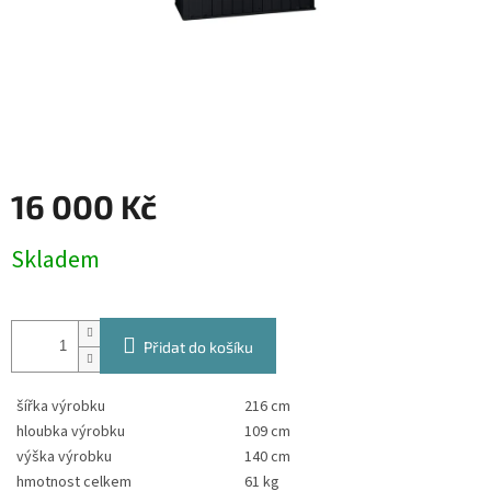
16 000 Kč
Měrná
Skladem
cena:
Přidat do košíku
šířka výrobku
216 cm
hloubka výrobku
109 cm
výška výrobku
140 cm
hmotnost celkem
61 kg