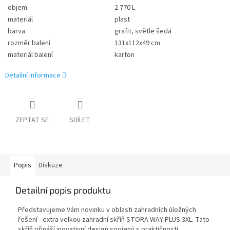
objem
2 770 L
materiál
plast
barva
grafit, světle šedá
rozměr balení
131x112x49 cm
materiál balení
karton
Detailní informace
ZEPTAT SE
SDÍLET
Popis
Diskuze
Detailní popis produktu
Představujeme Vám novinku v oblasti zahradních úložných
řešení - extra velkou zahradní skříň STORA WAY PLUS 3XL. Tato
skříň přináší inovativní design spojený s praktičností,