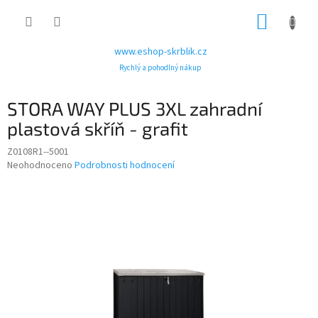
Přejít
NÁKUP
na
obsah
KOŠÍK
www.eshop-skrblik.cz
Rychlý a pohodlný nákup
STORA WAY PLUS 3XL zahradní
plastová skříň - grafit
Z0108R1--5001
Průměrné
Neohodnoceno
Podrobnosti hodnocení
hodnocení
produktu
je
0,0
z
5
hvězdiček.