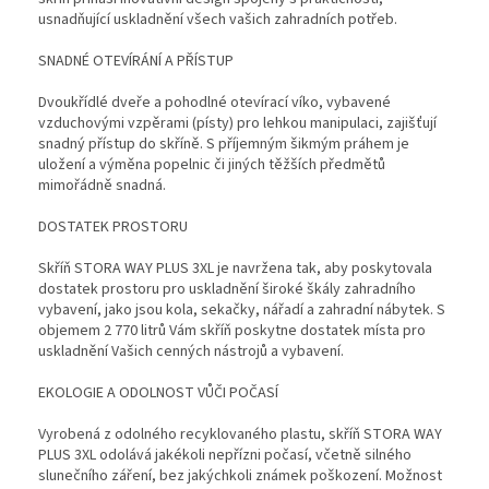
usnadňující uskladnění všech vašich zahradních potřeb.
SNADNÉ OTEVÍRÁNÍ A PŘÍSTUP
Dvoukřídlé dveře a pohodlné otevírací víko, vybavené
vzduchovými vzpěrami (písty) pro lehkou manipulaci, zajišťují
snadný přístup do skříně. S příjemným šikmým práhem je
uložení a výměna popelnic či jiných těžších předmětů
mimořádně snadná.
DOSTATEK PROSTORU
Skříň STORA WAY PLUS 3XL je navržena tak, aby poskytovala
dostatek prostoru pro uskladnění široké škály zahradního
vybavení, jako jsou kola, sekačky, nářadí a zahradní nábytek. S
objemem 2 770 litrů Vám skříň poskytne dostatek místa pro
uskladnění Vašich cenných nástrojů a vybavení.
EKOLOGIE A ODOLNOST VŮČI POČASÍ
Vyrobená z odolného recyklovaného plastu, skříň STORA WAY
PLUS 3XL odolává jakékoli nepřízni počasí, včetně silného
slunečního záření, bez jakýchkoli známek poškození. Možnost