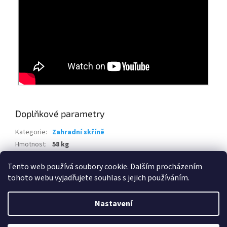
Doplňkové parametry
Kategorie
:
Zahradní skříně
Hmotnost
:
58 kg
EAN
:
8009371010832
Tento web používá soubory cookie. Dalším procházením
tohoto webu vyjadřujete souhlas s jejich používáním.
Z
á
Nastavení
Vytvořil Shoptet
p
a