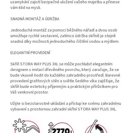
uzamykání zajistí bezpečné uložení vašeho majetku a přinese
vám klid na mysli.
SNADNÁ MONTÁŽ A ÚDRŽBA
Jednoduchá montáž za pomoci běžného nářadí a dvou osob
umožňuje rychlé sestavení, zatímco údržba skříně je stejně
snadná díky možnosti jednoduchého čištění vodou a mýdlem.
ELEGANTNÍ PROVEDENÍ
Skříň STORA WAY PLUS 3XL se může pochlubit elegantním
designem s imitací dřevěného povrchu, který zaručuje, že se
bude vkusně hodit do každého zahradního prostředí. Barevné
provedení grafitových stěn a světle šedého víka zajišťuje, že
skříň bude esteticky příjemným a praktickým přírůstkem pro
Váš venkovní prostor.
Užijte si bezstarostné ukládání a přístup ke svému zahradnímu
vybavení s prostornou zahradní skříní STORA WAY PLUS 3XL.