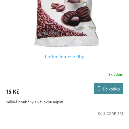
r
o
d
u
k
t
ů
Coffee Intense 90g
Skladem
Do košíku
15 Kč
měkké bonbóny s kávovou náplní
Kód:
CODE-243