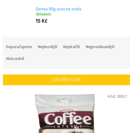
Damla 90g ovocná směs
Skladem
15 Kč
Ř
a
Doporučujeme
Nejlevnější
Nejdražší
Nejprodávanější
z
e
Abecedně
n
í
p
OTEVŘÍT FILTR
r
o
V
Kód:
28827
d
ý
u
p
k
i
t
s
ů
p