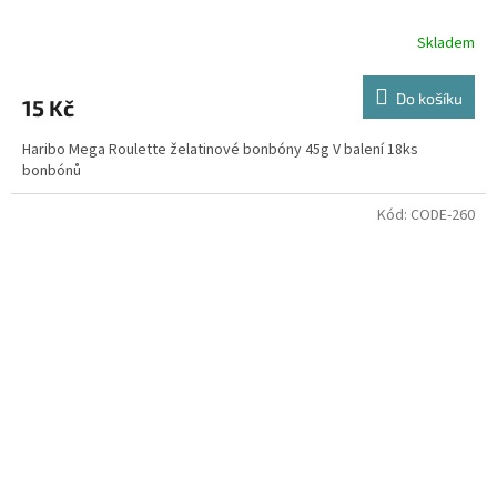
Skladem
Do košíku
15 Kč
Haribo Mega Roulette želatinové bonbóny 45g V balení 18ks
bonbónů
Kód:
CODE-260