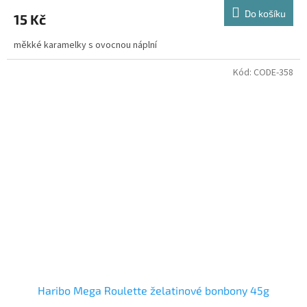
Do košíku
15 Kč
měkké karamelky s ovocnou náplní
Kód:
CODE-358
Haribo Mega Roulette želatinové bonbony 45g