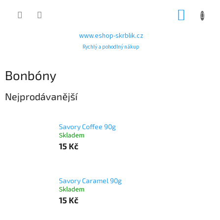
Přejít
NÁKUP
na
obsah
KOŠÍK
www.eshop-skrblik.cz
Rychlý a pohodlný nákup
Bonbóny
Nejprodávanější
Savory Coffee 90g
Skladem
15 Kč
Savory Caramel 90g
Skladem
15 Kč