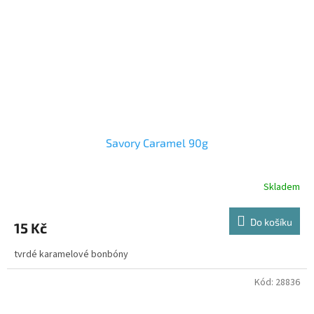
Savory Caramel 90g
Skladem
Do košíku
15 Kč
tvrdé karamelové bonbóny
Kód:
28836