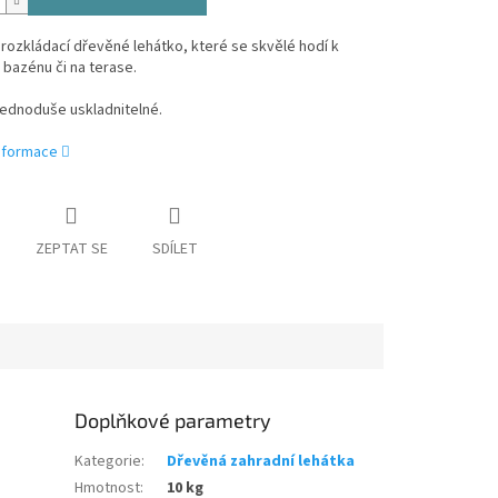
 rozkládací dřevěné lehátko, které se skvělé hodí k
u bazénu či na terase.
jednoduše uskladnitelné.
informace
ZEPTAT SE
SDÍLET
Doplňkové parametry
Kategorie
:
Dřevěná zahradní lehátka
Hmotnost
:
10 kg