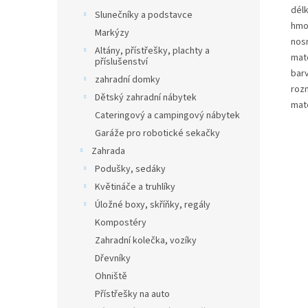
dél
Slunečníky a podstavce
hmo
Markýzy
nos
Altány, přístřešky, plachty a
mate
příslušenství
bar
zahradní domky
roz
Dětský zahradní nábytek
mate
Cateringový a campingový nábytek
Garáže pro robotické sekačky
Zahrada
Podušky, sedáky
Květináče a truhlíky
Úložné boxy, skříňky, regály
Kompostéry
Zahradní kolečka, vozíky
Dřevníky
Ohniště
Přístřešky na auto