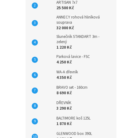
ARTISAN 7x7
25 500 Kč
ANNECY rohová hliníková
souprava
32 000 Kč
Slunečník STANDART 3m -
zelený
1 220 Kč
Parková lavice - FSC
4 250 Kč
WA-A dřevník
4 350 Kč
BRAVO set - 160cm
8 690 Kč
DŘEVNÍK
3 290 Kč
BALTIMORE koš 125L
1 870 Kč
GLENWOOD box 390L