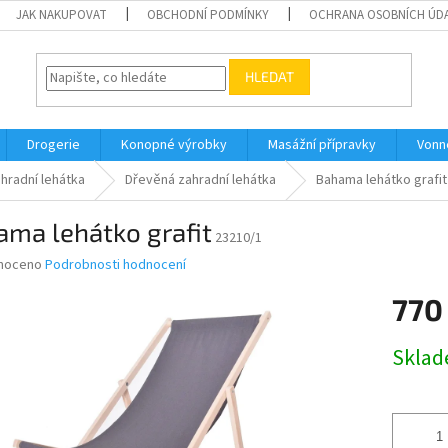
JAK NAKUPOVAT
OBCHODNÍ PODMÍNKY
OCHRANA OSOBNÍCH ÚD
HLEDAT
Drogerie
Konopné výrobky
Masážní přípravky
Vonn
hradní lehátka
Dřevěná zahradní lehátka
Bahama lehátko grafit
ma lehátko grafit
23210/1
né
noceno
Podrobnosti hodnocení
ní
770
u
Měrná
Skla
cena:
ek.