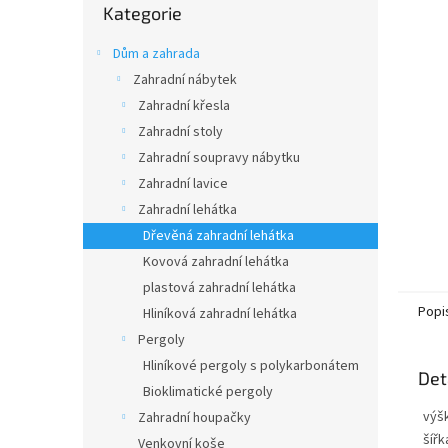
n
Kategorie
kategorie
e
l
Dům a zahrada
Zahradní nábytek
Zahradní křesla
Zahradní stoly
Zahradní soupravy nábytku
Zahradní lavice
Zahradní lehátka
Dřevěná zahradní lehátka
Kovová zahradní lehátka
plastová zahradní lehátka
Popi
Hliníková zahradní lehátka
Pergoly
Hliníkové pergoly s polykarbonátem
Det
Bioklimatické pergoly
výš
Zahradní houpačky
šířk
Venkovní koše