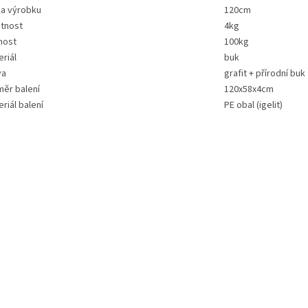
ka výrobku
120cm
tnost
4kg
nost
100kg
riál
buk
va
grafit + přírodní buk
měr balení
120x58x4cm
riál balení
PE obal (igelit)