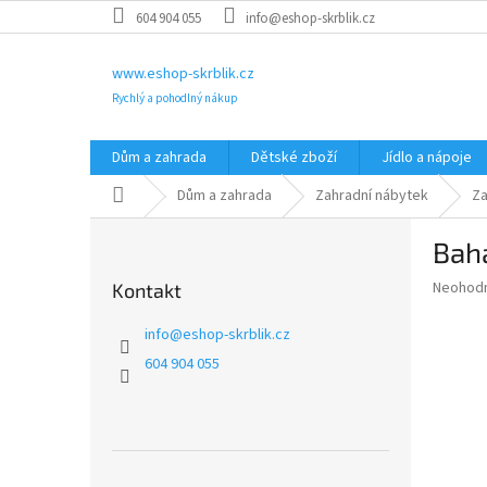
Přejít
604 904 055
info@eshop-skrblik.cz
na
obsah
www.eshop-skrblik.cz
Rychlý a pohodlný nákup
Dům a zahrada
Dětské zboží
Jídlo a nápoje
Domů
Dům a zahrada
Zahradní nábytek
Za
P
Baha
o
s
Průměr
Neohod
Kontakt
t
hodnoce
r
produkt
info
@
eshop-skrblik.cz
a
je
604 904 055
0,0
n
z
n
5
í
hvězdič
p
a
Přeskočit