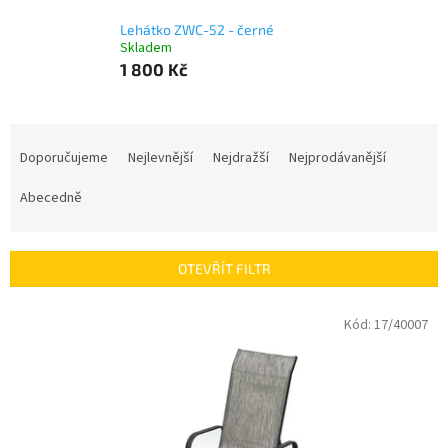
Lehátko ZWC-52 - černé
Skladem
1 800 Kč
Ř
a
Doporučujeme
Nejlevnější
Nejdražší
Nejprodávanější
z
e
Abecedně
n
í
p
OTEVŘÍT FILTR
r
o
V
Kód:
17/40007
d
ý
u
p
k
i
t
s
ů
p