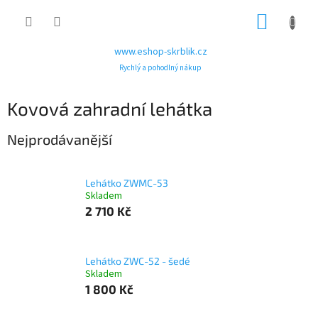
Přejít
NÁKUP
na
obsah
KOŠÍK
www.eshop-skrblik.cz
Rychlý a pohodlný nákup
Kovová zahradní lehátka
Nejprodávanější
Lehátko ZWMC-53
Skladem
2 710 Kč
Lehátko ZWC-52 - šedé
Skladem
1 800 Kč