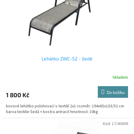
r
o
d
u
k
t
ů
Lehátko ZWC-52 - šedé
Skladem
Do košíku
1 800 Kč
kovové lehátko polohovací s textilií 2x1 rozměr: 194x65x103/52 cm
barva:textilie šedá + kostra antracit hmotnost: 10kg
Kód:
17/40009