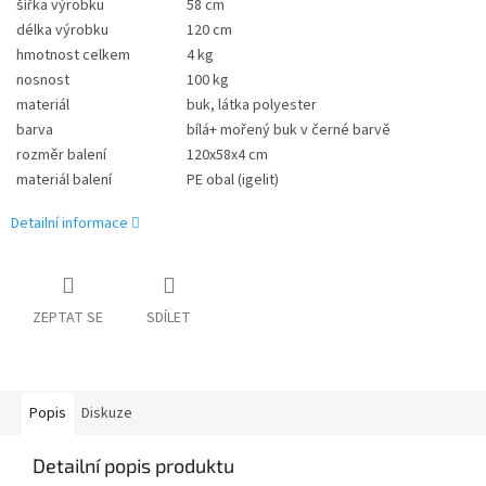
šířka výrobku
58 cm
délka výrobku
120 cm
hmotnost celkem
4 kg
nosnost
100 kg
materiál
buk, látka polyester
barva
bílá+ mořený buk v černé barvě
rozměr balení
120x58x4 cm
materiál balení
PE obal (igelit)
Detailní informace
ZEPTAT SE
SDÍLET
Popis
Diskuze
Detailní popis produktu