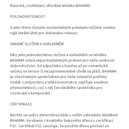
Klasické, rozkládací, dřevěné lehátko BAHAMA.
POLOHOVATELNOST
S jeho třemi různými nastavitelnými polohami můžete snadno
najít ideální úhel pro dokonalou relaxaci.
SNADNÉ SLOŽENÍ A USKLADNĚNÍ
Díky jeho jednoduchému složení a uskladnění se lehátko
BAHAMA stává nepostradatelným prvkem pro Vaše venkovní
dobrodružství. Od odpočinku u bazénu až po romantické
večery na terase či nezapomenutelné chvíle na pláži, BAHAMA
je všestranným společníkem pro Vaše relaxační potřeby.
Sedák z polyesteru a lehká konstrukce zajišťuje snadnou
přenositelnost, což z něj činí ideálního společníka pro
cestování a kempování.
CERTIFIKACE
Nechte se unést atmosférou klidu s naším zahradním lehátkem
BAHAMA. Vyrobené z kvalitního bukového dřeva s certifikací
FSC. Certifikát FSC zaručuje, že použité dřevo pochází ze