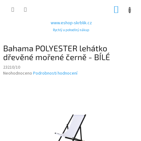
Přejít
NÁKUP
na
obsah
KOŠÍK
www.eshop-skrblik.cz
Rychlý a pohodlný nákup
Bahama POLYESTER lehátko
dřevěné mořené černě - BÍLÉ
23210/10
Průměrné
Neohodnoceno
Podrobnosti hodnocení
hodnocení
produktu
je
0,0
z
5
hvězdiček.