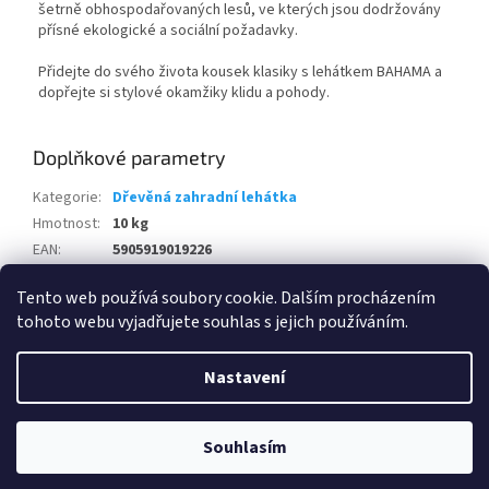
šetrně obhospodařovaných lesů, ve kterých jsou dodržovány
přísné ekologické a sociální požadavky.
Přidejte do svého života kousek klasiky s lehátkem BAHAMA a
dopřejte si stylové okamžiky klidu a pohody.
Doplňkové parametry
Kategorie
:
Dřevěná zahradní lehátka
Hmotnost
:
10 kg
EAN
:
5905919019226
Položka byla vyprodána…
Tento web používá soubory cookie. Dalším procházením
tohoto webu vyjadřujete souhlas s jejich používáním.
Z
á
Nastavení
Vytvořil Shoptet
p
a
t
Souhlasím
Copyright 2026
www.eshop-skrblik.cz
. Všechna práva vyhrazena.
í