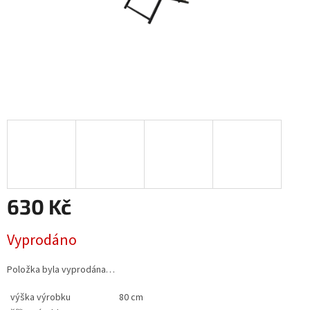
630 Kč
Měrná
Vyprodáno
cena:
Položka byla vyprodána…
výška výrobku
80 cm