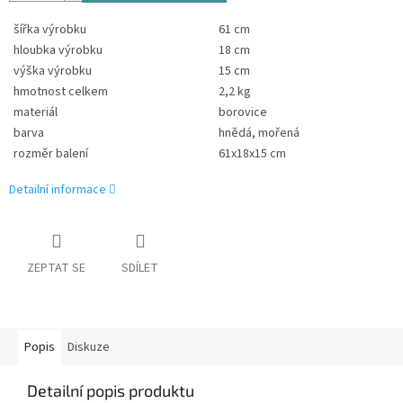
šířka výrobku
61 cm
hloubka výrobku
18 cm
výška výrobku
15 cm
hmotnost celkem
2,2 kg
materiál
borovice
barva
hnědá, mořená
rozměr balení
61x18x15 cm
Detailní informace
ZEPTAT SE
SDÍLET
Popis
Diskuze
Detailní popis produktu