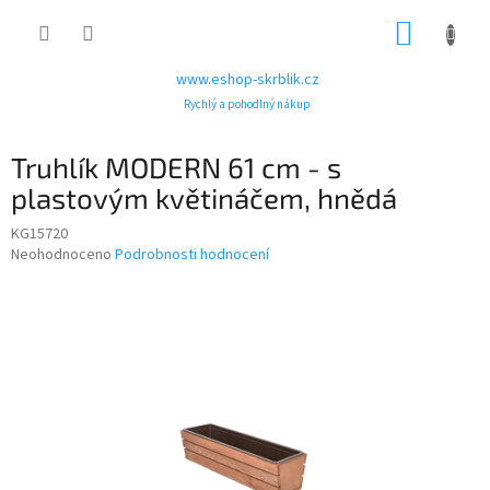
Přejít
NÁKUP
na
obsah
KOŠÍK
www.eshop-skrblik.cz
Rychlý a pohodlný nákup
Truhlík MODERN 61 cm - s
plastovým květináčem, hnědá
KG15720
Průměrné
Neohodnoceno
Podrobnosti hodnocení
hodnocení
produktu
je
0,0
z
5
hvězdiček.