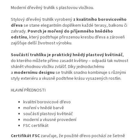
Moderní dřevěný truhlík s plastovou vložkou.
Stylový dřevěný truhlík vyrobený
z kvalitního borovicového
dřeva
se stane elegantním doplňkem každé terasy, balkonu či
zahrady.
Povrch je mořený do příjemného hnědého
odstínu
, který podtrhuje přirozenou kresbu dřeva a zároveň
zajišťuje delší životnost výrobku.
Součástí truhlíku je praktický hnědý plastový květináč
,
do kterého můžete přímo zasadit květiny – odpadá tak nutnost
shánět vhodnou vložku zvlášť. Díky jednoduchému
a
modernímu designu
se truhlík snadno kombinuje s různými
styly exteriéru a vkusně podtrhne krásu vysazených rostlin.
HLAVNÍ PŘEDNOSTI
kvalitní borovicové dřevo
moření v hnědé barvě
součástí plastový květináč
moderní a vkusné provedení
FSC certifikát
Certifikát FSC
zaručuje, že použité dřevo pochází ze šetrně