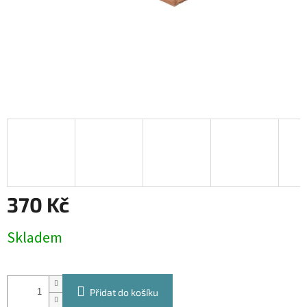
370 Kč
Měrná
Skladem
cena:
Přidat do košíku