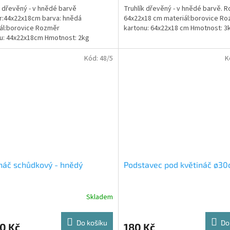
k dřevěný - v hnědé barvě
Truhlík dřevěný - v hnědé barvě. 
:44x22x18cm barva: hnědá
64x22x18 cm materiál:borovice R
ál:borovice Rozměr
kartonu: 64x22x18 cm Hmotnost: 3
u: 44x22x18cm Hmotnost: 2kg
Kód:
48/5
K
náč schůdkový - hnědý
Podstavec pod květináč ø3
Skladem
Do košíku
Do
0 Kč
180 Kč