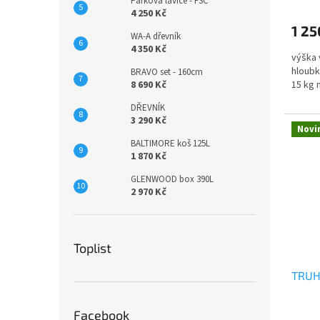
Parková lavice - FSC
4 250 Kč
1 25
WA-A dřevník
4 350 Kč
výška 
hloubk
BRAVO set - 160cm
8 690 Kč
15 kg 
DŘEVNÍK
3 290 Kč
Novi
BALTIMORE koš 125L
1 870 Kč
GLENWOOD box 390L
2 970 Kč
Toplist
TRUHL
Facebook