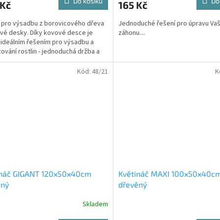
Do košíku
Do
 Kč
165 Kč
 pro výsadbu z borovicového dřeva
Jednoduché řešení pro úpravu Va
vé desky. Díky kovové desce je
záhonu....
 ideálním řešením pro výsadbu a
ování rostlin - jednoduchá držba a
ateriál.
Kód:
48/21
K
ináč GIGANT 120x50x40cm
Květináč MAXI 100x50x40c
ěný
dřevěný
Skladem