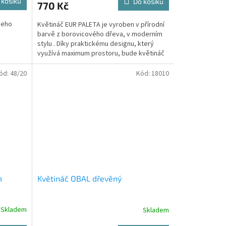
 košíku
Do košíku
770 Kč
šeho
Květináč EUR PALETA je vyroben v přírodní
barvě z borovicového dřeva, v moderním
stylu . Díky praktickému designu, který
využívá maximum prostoru, bude květináč
skvělým...
ód:
48/20
Kód:
18010
m
Květináč OBAL dřevěný
Skladem
Skladem