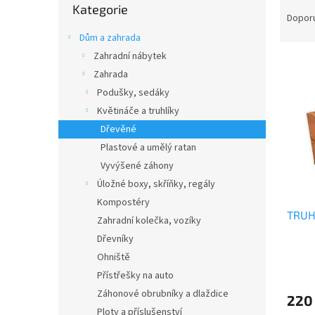
Ř
n
Kategorie
kategorie
a
e
Dopor
z
l
Dům a zahrada
e
Zahradní nábytek
V
n
Zahrada
ý
í
p
Podušky, sedáky
p
i
r
Květináče a truhlíky
s
o
Dřevěné
p
d
Plastové a umělý ratan
r
u
Vyvýšené záhony
o
k
Úložné boxy, skříňky, regály
d
t
u
ů
Kompostéry
TRUH
k
Zahradní kolečka, vozíky
t
Dřevníky
ů
Ohniště
Přístřešky na auto
Záhonové obrubníky a dlaždice
220
Ploty a příslušenství