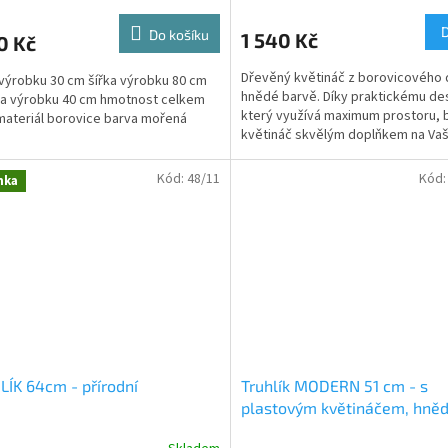
Do košíku
1 540 Kč
0 Kč
Dřevěný květináč z borovicového 
výrobku 30 cm šířka výrobku 80 cm
hnědé barvě. Díky praktickému de
a výrobku 40 cm hmotnost celkem
který využívá maximum prostoru,
materiál borovice barva mořená
květináč skvělým doplňkem na Vaš
zahradě či terase....
Kód:
48/11
Kód
nka
ÍK 64cm - přírodní
Truhlík MODERN 51 cm - s
plastovým květináčem, hně