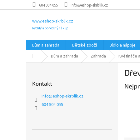
Přejít
604 904 055
info@eshop-skrblik.cz
na
obsah
www.eshop-skrblik.cz
Rychlý a pohodlný nákup
Dům a zahrada
Dětské zboží
Jídlo a nápoje
Domů
Dům a zahrada
Zahrada
Květináče a
P
Dře
o
s
Kontakt
Nejpr
t
r
info
@
eshop-skrblik.cz
a
604 904 055
n
n
í
p
a
Přeskočit