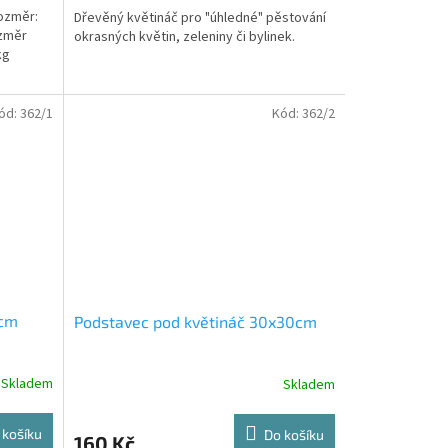
Rozměr:
Dřevěný květináč pro "úhledné" pěstování
ozměr
okrasných květin, zeleniny či bylinek.
kg
ód:
362/1
Kód:
362/2
0cm
Podstavec pod květináč 30x30cm
Skladem
Skladem
 košíku
Do košíku
160 Kč