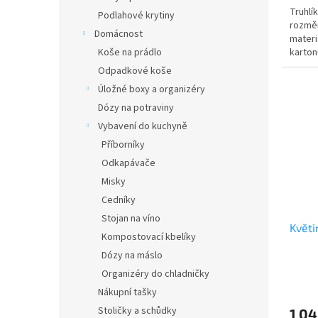
Truhlí
Podlahové krytiny
rozměr
Domácnost
materi
karton
Koše na prádlo
Odpadkové koše
Úložné boxy a organizéry
Dózy na potraviny
Vybavení do kuchyně
Příborníky
Odkapávače
Misky
Cedníky
Stojan na víno
Květi
Kompostovací kbelíky
Dózy na máslo
Organizéry do chladničky
Nákupní tašky
Stoličky a schůdky
1 04