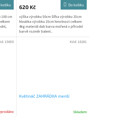
 košíku
Do košíku
620 Kč
u 100 cm
výška výrobku 50cm šířka výrobku 25cm
celkem
hloubka výrobku 25cm hmotnost celkem
odní,
4kg materiál dub barva mořená v přírodní
barvě rozměr balení...
ód:
15650
Kód:
16281
Květináč ZAHRÁDKA menší
yprodáno
Skladem