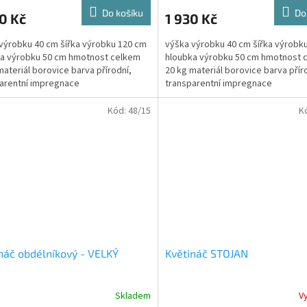
Do košíku
Do
0 Kč
1 930 Kč
výrobku 40 cm šířka výrobku 120 cm
výška výrobku 40 cm šířka výrobk
a výrobku 50 cm hmotnost celkem
hloubka výrobku 50 cm hmotnost 
materiál borovice barva přírodní,
20 kg materiál borovice barva přír
arentní impregnace
transparentní impregnace
Kód:
48/15
K
náč obdélníkový - VELKÝ
Květináč STOJAN
Skladem
V