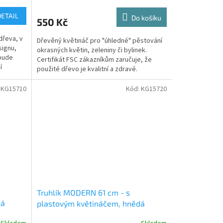
DETAIL
Do košíku
550 Kč
dřeva, v
Dřevěný květináč pro "úhledné" pěstování
signu,
okrasných květin, zeleniny či bylinek.
 bude
Certifikát FSC zákazníkům zaručuje, že
í
použité dřevo je kvalitní a zdravé.
:
KG15710
Kód:
KG15720
Truhlík MODERN 61 cm - s
dá
plastovým květináčem, hnědá