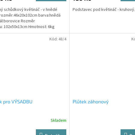
ý schůdkový květináč - v hnědé
Podstavec pod květináč - kruhový.
 rozměr:46x20x102cm barva:hnědá
ál:borovice Rozměr
u: 102x50x13cm Hmotnost: 6kg
Kód:
48/4
K
ek pro VÝSADBU
Plůtek záhonový
Skladem