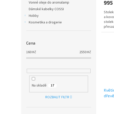
995
Vonné oleje do aromalamp
Dámské kabelky COSSI
Stolek
Hobby
a kovo
stolek
Kosmetika a drogerie
přesaz
stálý m
Cena
160
Kč
2550
Kč
Na skladě
17
Květ
dřev
ROZBALIT FILTR