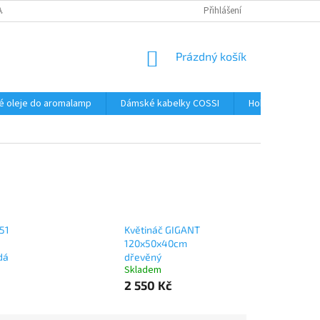
AJŮ
Přihlášení
NÁKUPNÍ
Prázdný košík
KOŠÍK
é oleje do aromalamp
Dámské kabelky COSSI
Hobby
Kos
51
Květináč GIGANT
120x50x40cm
dá
dřevěný
Skladem
2 550 Kč