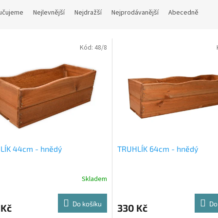
učujeme
Nejlevnější
Nejdražší
Nejprodávanější
Abecedně
Kód:
48/8
LÍK 44cm - hnědý
TRUHLÍK 64cm - hnědý
Skladem
Do košíku
Do
 Kč
330 Kč