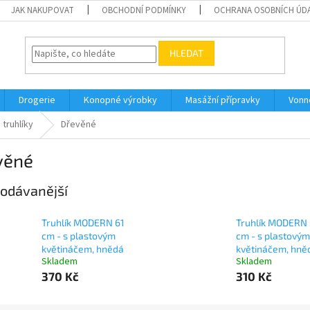
JAK NAKUPOVAT
OBCHODNÍ PODMÍNKY
OCHRANA OSOBNÍCH ÚD
HLEDAT
Drogerie
Konopné výrobky
Masážní přípravky
Vonn
 truhlíky
Dřevěné
věné
odávanější
Truhlík MODERN 61
Truhlík MODERN 
cm - s plastovým
cm - s plastovým
květináčem, hnědá
květináčem, hně
Skladem
Skladem
370 Kč
310 Kč