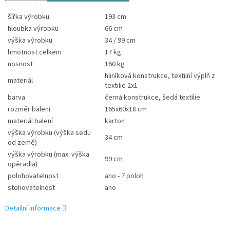
šířka výrobku
193 cm
hloubka výrobku
66 cm
výška výrobku
34 / 99 cm
hmotnost celkem
17 kg
nosnost
160 kg
hliníková konstrukce, textilní výplň z
materiál
textilie 2x1
barva
černá konstrukce, šedá textilie
rozměr balení
165x60x18 cm
materiál balení
karton
výška výrobku (výška sedu
34 cm
od země)
výška výrobku (max. výška
99 cm
opěradla)
polohovatelnost
ano - 7 poloh
stohovatelnost
ano
Detailní informace