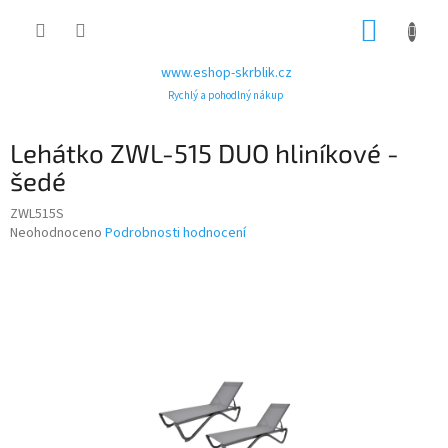
Přejít
NÁKUP
na
obsah
KOŠÍK
www.eshop-skrblik.cz
Rychlý a pohodlný nákup
Lehátko ZWL-515 DUO hliníkové -
šedé
ZWL515S
Průměrné
Neohodnoceno
Podrobnosti hodnocení
hodnocení
produktu
je
0,0
z
5
hvězdiček.