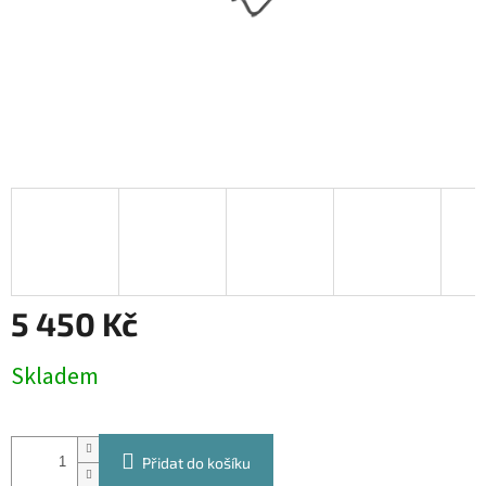
5 450 Kč
Měrná
Skladem
cena:
Přidat do košíku