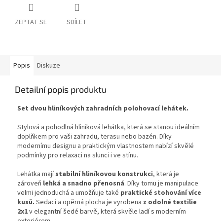
ZEPTAT SE
SDÍLET
Popis
Diskuze
Detailní popis produktu
Set dvou hliníkových zahradních polohovací lehátek.
Stylová a pohodlná hliníková lehátka, která se stanou ideálním
doplňkem pro vaši zahradu, terasu nebo bazén. Díky
modernímu designu a praktickým vlastnostem nabízí skvělé
podmínky pro relaxaci na slunci i ve stínu.
Lehátka mají
stabilní hliníkovou konstrukci
, která je
zároveň
lehká a snadno přenosná
. Díky tomu je manipulace
velmi jednoduchá a umožňuje také
praktické stohování více
kusů.
Sedací a opěrná plocha je vyrobena
z odolné textilie
2x1
v elegantní šedé barvě, která skvěle ladí s moderním