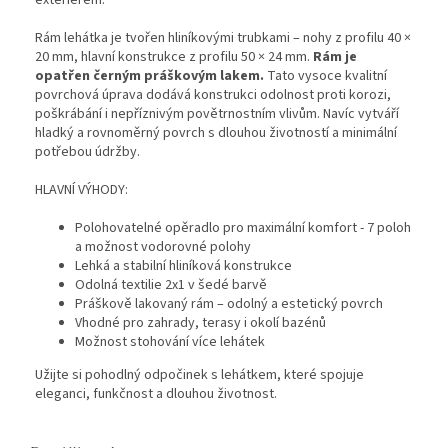
exteriérem.
Rám lehátka je tvořen hliníkovými trubkami – nohy z profilu 40 ×
20 mm, hlavní konstrukce z profilu 50 × 24 mm.
Rám je
opatřen černým práškovým lakem.
Tato vysoce kvalitní
povrchová úprava dodává konstrukci odolnost proti korozi,
poškrábání i nepříznivým povětrnostním vlivům. Navíc vytváří
hladký a rovnoměrný povrch s dlouhou životností a minimální
potřebou údržby.
HLAVNÍ VÝHODY:
Polohovatelné opěradlo pro maximální komfort - 7 poloh
a možnost vodorovné polohy
Lehká a stabilní hliníková konstrukce
Odolná textilie 2x1 v šedé barvě
Práškově lakovaný rám – odolný a estetický povrch
Vhodné pro zahrady, terasy i okolí bazénů
Možnost stohování více lehátek
Užijte si pohodlný odpočinek s lehátkem, které spojuje
eleganci, funkčnost a dlouhou životnost.