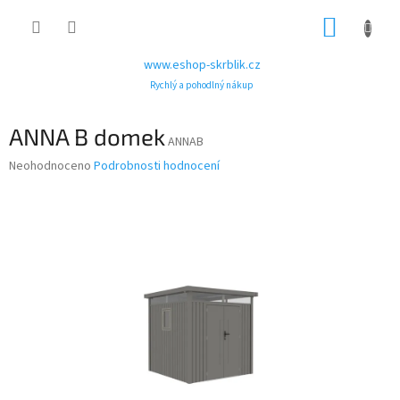
Přejít
NÁKUP
na
obsah
KOŠÍK
www.eshop-skrblik.cz
Rychlý a pohodlný nákup
ANNA B domek
ANNAB
Průměrné
Neohodnoceno
Podrobnosti hodnocení
hodnocení
produktu
je
0,0
z
5
hvězdiček.