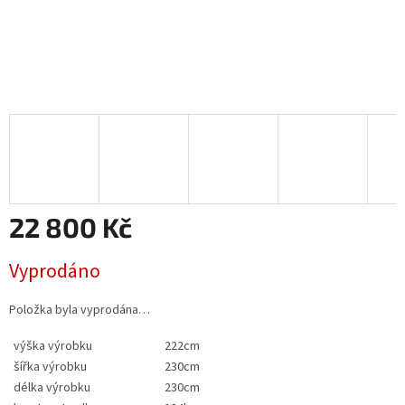
22 800 Kč
Měrná
Vyprodáno
cena:
Položka byla vyprodána…
výška výrobku
222cm
šířka výrobku
230cm
délka výrobku
230cm