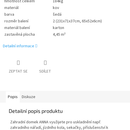
hmotnost celkem
184kg
materiál
kov
barva
šedá
rozměr balení
2 (231x71x37cm, 65x52x6cm)
materiál balení
karton
zastavěná plocha
4,45 m²
Detailní informace
ZEPTAT SE
SDÍLET
Popis
Diskuze
Detailní popis produktu
Zahradní domek ANNA využijete pro uskladnění např.
zahradního nářadí, jízdního kola, sekačky, příslušenství k