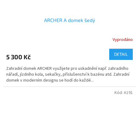
ARCHER A domek šedý
Vyprodáno
DETAIL
5 300 Kč
Zahradní domek ARCHER využijete pro uskadnění např. zahradního
nářadí, jízdního kola, sekačky, příslušenství k bazénu atd. Zahradní
domek v moderním designu se hodí do každé...
Kód:
A191