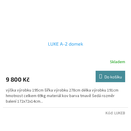
LUKE A-2 domek
Skladem
Do košíku
9 800 Kč
výška výrobku 195cm šířka výrobku 278cm délka výrobku 191cm
hmotnost celkem 69kg materiál kov barva tmavě šedá rozměr
balení 172x72x14cm...
Kód:
LUKEB