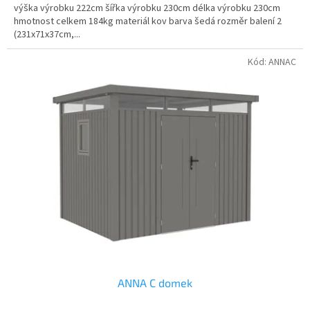
výška výrobku 222cm šířka výrobku 230cm délka výrobku 230cm
hmotnost celkem 184kg materiál kov barva šedá rozměr balení 2
(231x71x37cm,...
Kód:
ANNAC
ANNA C domek