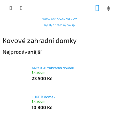
Přejít
NÁKUP
na
obsah
KOŠÍK
www.eshop-skrblik.cz
Rychlý a pohodlný nákup
Kovové zahradní domky
Nejprodávanější
AMY X-B zahradní domek
Skladem
23 500 Kč
LUKE B domek
Skladem
10 800 Kč