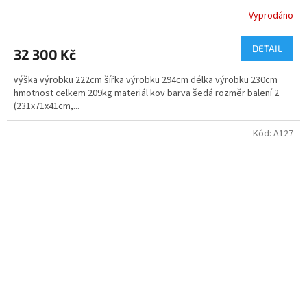
Vyprodáno
DETAIL
32 300 Kč
výška výrobku 222cm šířka výrobku 294cm délka výrobku 230cm
hmotnost celkem 209kg materiál kov barva šedá rozměr balení 2
(231x71x41cm,...
Kód:
A127