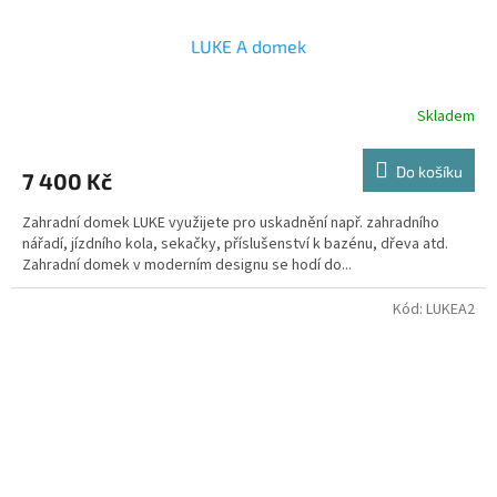
LUKE A domek
Skladem
Do košíku
7 400 Kč
Zahradní domek LUKE využijete pro uskadnění např. zahradního
nářadí, jízdního kola, sekačky, příslušenství k bazénu, dřeva atd.
Zahradní domek v moderním designu se hodí do...
Kód:
LUKEA2