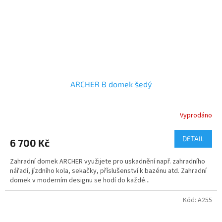
ARCHER B domek šedý
Vyprodáno
DETAIL
6 700 Kč
Zahradní domek ARCHER využijete pro uskadnění např. zahradního
nářadí, jízdního kola, sekačky, příslušenství k bazénu atd. Zahradní
domek v moderním designu se hodí do každé...
Kód:
A255