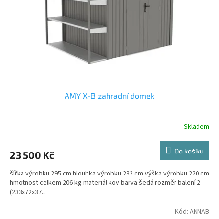
r
o
d
u
k
t
ů
AMY X-B zahradní domek
Skladem
Do košíku
23 500 Kč
šířka výrobku 295 cm hloubka výrobku 232 cm výška výrobku 220 cm
hmotnost celkem 206 kg materiál kov barva šedá rozměr balení 2
(233x72x37...
Kód:
ANNAB