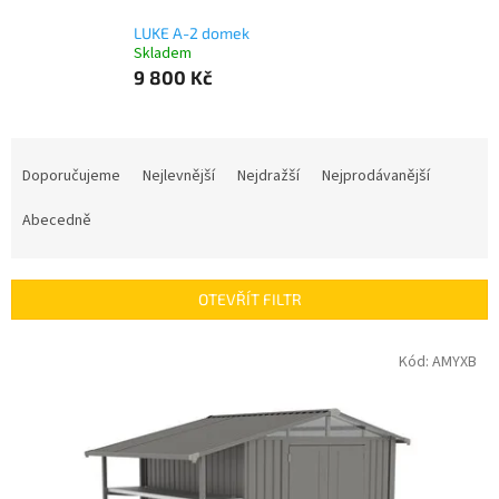
LUKE A-2 domek
Skladem
9 800 Kč
Ř
a
Doporučujeme
Nejlevnější
Nejdražší
Nejprodávanější
z
e
Abecedně
n
í
p
OTEVŘÍT FILTR
r
o
V
Kód:
AMYXB
d
ý
u
p
k
i
t
s
ů
p