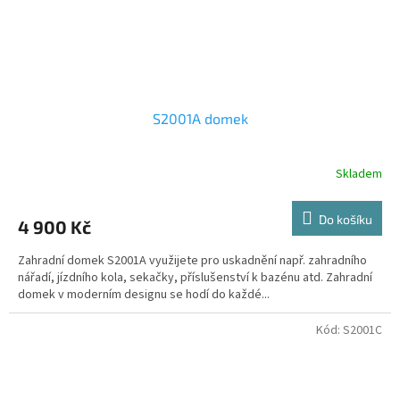
S2001A domek
Skladem
Do košíku
4 900 Kč
Zahradní domek S2001A využijete pro uskadnění např. zahradního
nářadí, jízdního kola, sekačky, příslušenství k bazénu atd. Zahradní
domek v moderním designu se hodí do každé...
Kód:
S2001C