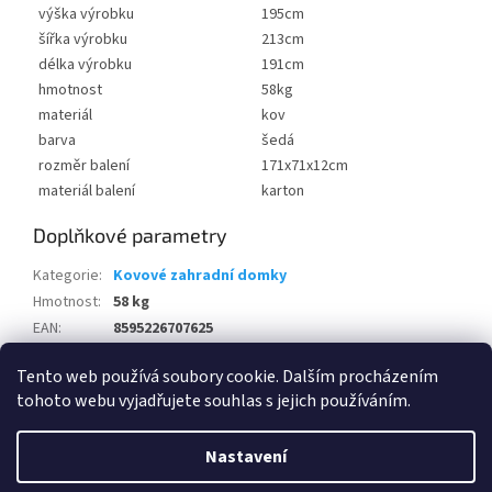
výška výrobku
195cm
šířka výrobku
213cm
délka výrobku
191cm
hmotnost
58kg
materiál
kov
barva
šedá
rozměr balení
171x71x12cm
materiál balení
karton
Doplňkové parametry
Kategorie
:
Kovové zahradní domky
Hmotnost
:
58 kg
EAN
:
8595226707625
Položka byla vyprodána…
Tento web používá soubory cookie. Dalším procházením
tohoto webu vyjadřujete souhlas s jejich používáním.
Z
á
Nastavení
Vytvořil Shoptet
p
a