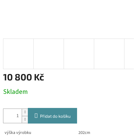
10 800 Kč
Měrná
Skladem
cena:
Přidat do košíku
výška výrobku
202cm