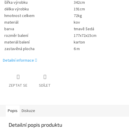
šířka výrobku
342cm
délka výrobku
191cm
hmotnost celkem
72kg
materiál
kov
barva
tmavě šedá
rozměr balení
177x72x15cm
materiál balení
karton
zastavěná plocha
6 m
Detailní informace
ZEPTAT SE
SDÍLET
Popis
Diskuze
Detailní popis produktu