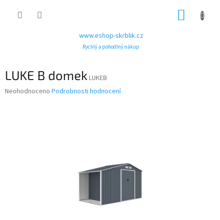
Přejít
NÁKUP
na
obsah
KOŠÍK
www.eshop-skrblik.cz
Rychlý a pohodlný nákup
LUKE B domek
LUKEB
Průměrné
Neohodnoceno
Podrobnosti hodnocení
hodnocení
produktu
je
0,0
z
5
hvězdiček.