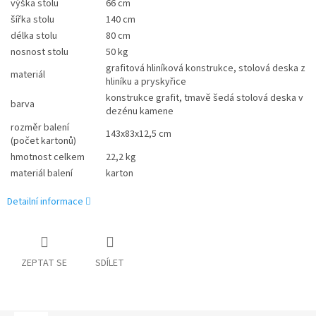
výška stolu
66 cm
šířka stolu
140 cm
délka stolu
80 cm
nosnost stolu
50 kg
grafitová hliníková konstrukce, stolová deska z
materiál
hliníku a pryskyřice
konstrukce grafit, tmavě šedá stolová deska v
barva
dezénu kamene
rozměr balení
143x83x12,5 cm
(počet kartonů)
hmotnost celkem
22,2 kg
materiál balení
karton
Detailní informace
ZEPTAT SE
SDÍLET