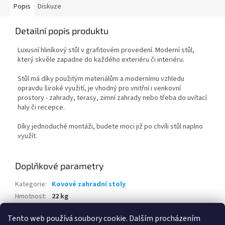
Popis
Diskuze
Detailní popis produktu
Luxusní hliníkový stůl v grafitovém provedení. Moderní stůl,
který skvěle zapadne do každého exteriéru či interiéru.
Stůl má díky použitým materiálům a modernímu vzhledu
opravdu široké využití, je vhodný pro vnitřní i venkovní
prostory - zahrady, terasy, zimní zahrady nebo třeba do uvítací
haly či recepce.
Díky jednoduché montáži, budete moci již po chvíli stůl naplno
využít.
Doplňkové parametry
Kategorie
:
Kovové zahradní stoly
Hmotnost
:
22 kg
EAN
:
8595226713169
Tento web používá soubory cookie. Dalším procházením