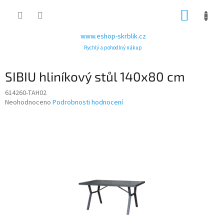
Přejít
NÁKUP
na
obsah
KOŠÍK
www.eshop-skrblik.cz
Rychlý a pohodlný nákup
SIBIU hliníkový stůl 140x80 cm
614260-TAH02
Průměrné
Neohodnoceno
Podrobnosti hodnocení
hodnocení
produktu
je
0,0
z
5
hvězdiček.