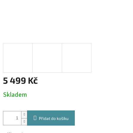
5 499 Kč
Měrná
Skladem
cena:
Přidat do košíku