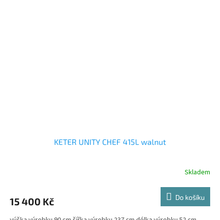
KETER UNITY CHEF 415L walnut
Skladem
Do košíku
15 400 Kč
výška výrobku 90 cm šířka výrobku 237 cm délka výrobku 52 cm