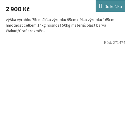
Do košíku
2 900 Kč
výška výrobku 75cm šířka výrobku 95cm délka výrobku 165cm
hmotnost celkem 14kg nosnost 50kg materiál plast barva
Walnut/Grafit rozměr...
Kód:
271474