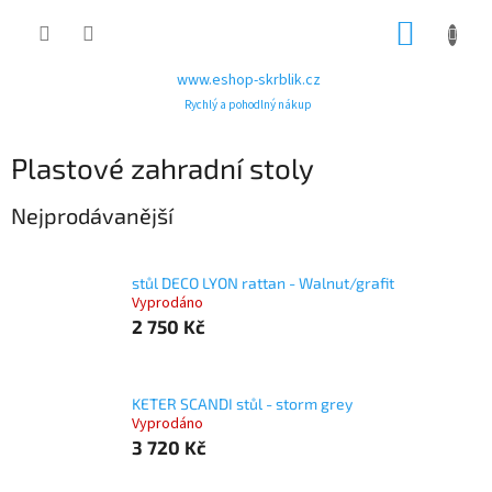
Přejít
NÁKUP
na
obsah
KOŠÍK
www.eshop-skrblik.cz
Rychlý a pohodlný nákup
Plastové zahradní stoly
Nejprodávanější
stůl DECO LYON rattan - Walnut/grafit
Vyprodáno
2 750 Kč
KETER SCANDI stůl - storm grey
Vyprodáno
3 720 Kč