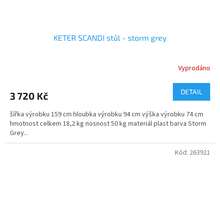
KETER SCANDI stůl - storm grey
Vyprodáno
DETAIL
3 720 Kč
šířka výrobku 159 cm hloubka výrobku 94 cm výška výrobku 74 cm
hmotnost celkem 18,2 kg nosnost 50 kg materiál plast barva Storm
Grey...
Kód:
263921