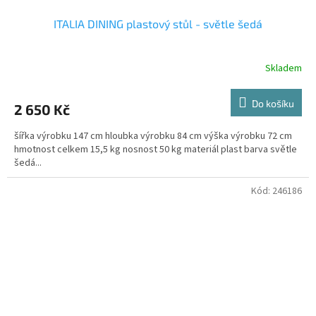
ITALIA DINING plastový stůl - světle šedá
Skladem
Do košíku
2 650 Kč
šířka výrobku 147 cm hloubka výrobku 84 cm výška výrobku 72 cm
hmotnost celkem 15,5 kg nosnost 50 kg materiál plast barva světle
šedá...
Kód:
246186