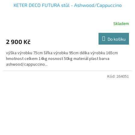
KETER DECO FUTURA stůl - Ashwood/Cappuccino
Skladem
Do košíku
2 900 Kč
výška výrobku 75cm šířka výrobku 95cm délka výrobku 165cm
hmotnost celkem 14kg nosnost 50kg materiál plast barva
ashwood/cappuccino...
Kód:
264051