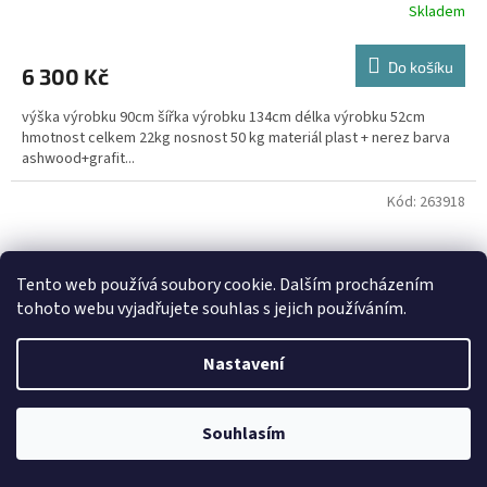
Skladem
Do košíku
6 300 Kč
výška výrobku 90cm šířka výrobku 134cm délka výrobku 52cm
hmotnost celkem 22kg nosnost 50 kg materiál plast + nerez barva
ashwood+grafit...
Kód:
263918
Tento web používá soubory cookie. Dalším procházením
tohoto webu vyjadřujete souhlas s jejich používáním.
Nastavení
Souhlasím