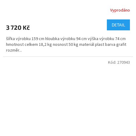
Vyprodáno
DETAIL
3 720 Kč
šířka výrobku 159 cm hloubka výrobku 94 cm výška výrobku 74 cm
hmotnost celkem 18,2 kg nosnost 50 kg materiál plast barva grafit
rozměr...
Kód:
270943