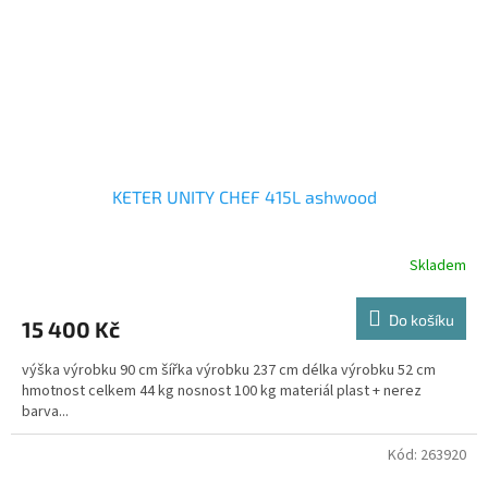
KETER UNITY CHEF 415L ashwood
Skladem
Do košíku
15 400 Kč
výška výrobku 90 cm šířka výrobku 237 cm délka výrobku 52 cm
hmotnost celkem 44 kg nosnost 100 kg materiál plast + nerez
barva...
Kód:
263920