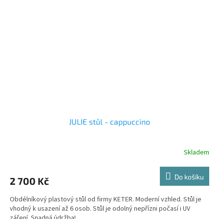
JULIE stůl - cappuccino
Skladem
Do košíku
2 700 Kč
Obdélníkový plastový stůl od firmy KETER. Moderní vzhled. Stůl je
vhodný k usazení až 6 osob. Stůl je odolný nepřízni počasí i UV
záření. Snadná údržba!