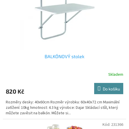
r
o
d
u
k
t
ů
BALKÓNOVÝ stolek
Skladem
Do košíku
820 Kč
Rozměry desky: 40x60cm Rozměr výrobku: 60x40x72 cm Maximální
zatížení: 10kg hmotnost: 4.3 kg výrobce: Dajar Skládací stůl, který
můžete zavěsit na balkón. Můžete si...
Kód:
231366