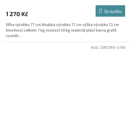
Do košíku
1 270 Kč
šířka výrobku 77 cm hloubka výrobku 77 cm výška výrobku 72 cm
hmotnost celkem 7 kg nosnost 50 kg materiál plast barva grafit
rozměr...
Kód:
Z0971R0--5700