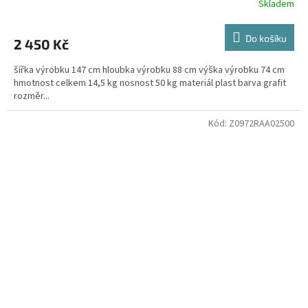
Skladem
Do košíku
2 450 Kč
šířka výrobku 147 cm hloubka výrobku 88 cm výška výrobku 74 cm
hmotnost celkem 14,5 kg nosnost 50 kg materiál plast barva grafit
rozměr...
Kód:
Z0972RAA02500