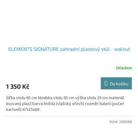
ELEMENTS SIGNATURE zahradní plastový stůl - walnut
Skladem
Do košíku
1 350 Kč
šířka stolu 65 cm hloubka stolu 65 cm výška stolu 29 cm materiál
lisovaný plast barva hnědá (vlašský ořech) rozměr balení (počet
kartonů) 67x15x69...
Kód:
206366