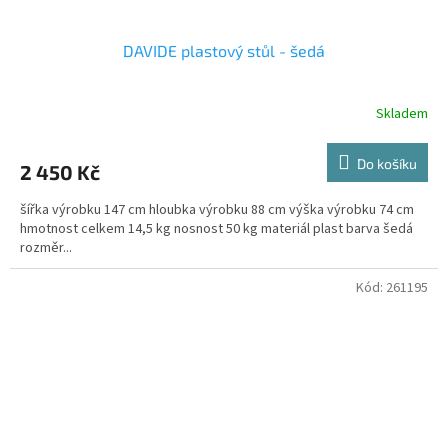
DAVIDE plastový stůl - šedá
Skladem
Do košíku
2 450 Kč
šířka výrobku 147 cm hloubka výrobku 88 cm výška výrobku 74 cm
hmotnost celkem 14,5 kg nosnost 50 kg materiál plast barva šedá
rozměr...
Kód:
261195