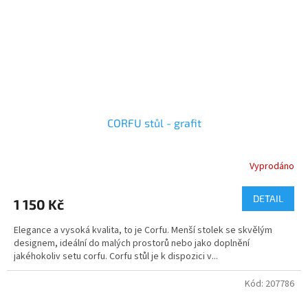
CORFU stůl - grafit
Vyprodáno
DETAIL
1 150 Kč
Elegance a vysoká kvalita, to je Corfu. Menší stolek se skvělým
designem, ideální do malých prostorů nebo jako doplnění
jakéhokoliv setu corfu. Corfu stůl je k dispozici v...
Kód:
207786