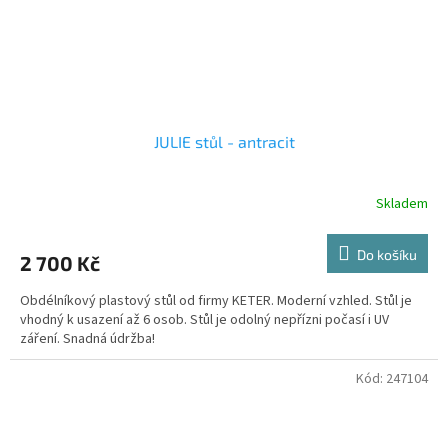
JULIE stůl - antracit
Skladem
Do košíku
2 700 Kč
Obdélníkový plastový stůl od firmy KETER. Moderní vzhled. Stůl je
vhodný k usazení až 6 osob. Stůl je odolný nepřízni počasí i UV
záření. Snadná údržba!
Kód:
247104