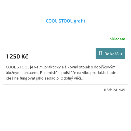
COOL STOOL grafit
Skladem
Do košíku
1 250 Kč
COOL STOOL je velmi praktický a šikovný stolek s doplňkovými
úložnými funkcemi. Po umístění polštáře na víko produktu bude
ideálně fungovat jako sedadlo. Odolný vůči...
Kód:
241945