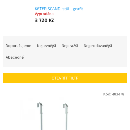
KETER SCANDI stůl - grafit
Vyprodáno
3 720 Kč
Ř
a
Doporučujeme
Nejlevnější
Nejdražší
Nejprodávanější
z
e
Abecedně
n
í
p
OTEVŘÍT FILTR
r
o
V
Kód:
483478
d
ý
u
p
k
i
t
s
ů
p