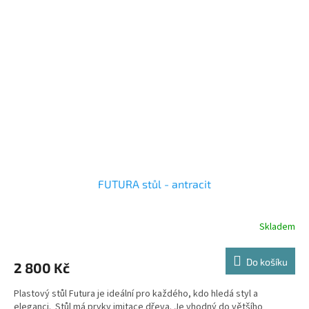
FUTURA stůl - antracit
Skladem
Do košíku
2 800 Kč
Plastový stůl Futura je ideální pro každého, kdo hledá styl a
eleganci. Stůl má prvky imitace dřeva. Je vhodný do většího