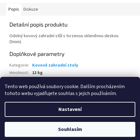
Popis
Diskuze
Detailní popis produktu
Odolný kovový zahradní stůl s tvrzenou skleněnou deskou
(5mm).
Doplňkové parametry
Kategorie
:
Kovové zahradní stoly
Hmotnost
:
13 kg
EAN
:
8595226714449
Tento web používá soubory cookie. Dalším procházením
tohoto webu vyjadřujete souhlas s jejich používáním.
Z
á
Nastavení
Vytvořil Shoptet
p
a
t
Souhlasím
Copyright 2026
www.eshop-skrblik.cz
. Všechna práva vyhrazena.
í