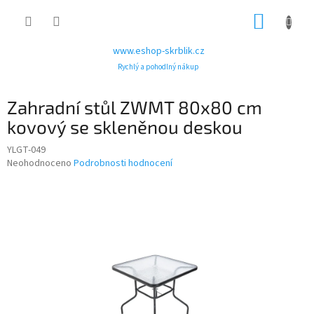
Přejít
NÁKUP
na
obsah
KOŠÍK
www.eshop-skrblik.cz
Rychlý a pohodlný nákup
Zahradní stůl ZWMT 80x80 cm
kovový se skleněnou deskou
YLGT-049
Průměrné
Neohodnoceno
Podrobnosti hodnocení
hodnocení
produktu
je
0,0
z
5
hvězdiček.