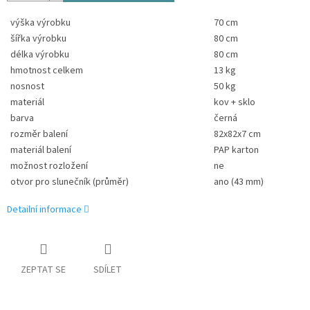
výška výrobku
70 cm
šířka výrobku
80 cm
délka výrobku
80 cm
hmotnost celkem
13 kg
nosnost
50 kg
materiál
kov + sklo
barva
černá
rozměr balení
82x82x7 cm
materiál balení
PAP karton
možnost rozložení
ne
otvor pro slunečník (průměr)
ano (43 mm)
Detailní informace
ZEPTAT SE
SDÍLET