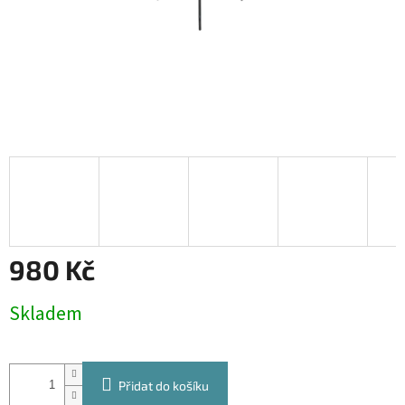
980 Kč
Měrná
Skladem
cena:
Přidat do košíku