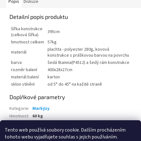
Popis
Diskuze
Detailní popis produktu
šířka konstrukce
395cm
(celková šířka)
hmotnost celkem
57kg
plachta - polyester 280g, kovová
materiál
konstrukce s práškovou barvou na povrchu
barva
šedá tkanina(P4512) a šedý rám konstrukce
rozměr balení
400x28x27cm
materiál balení
karton
sklon stínění
od 5° do 45° na každé straně
Doplňkové parametry
Kategorie
:
Markýzy
Hmotnost
:
60 kg
EAN
:
8595226709070
Tento web používá soubory cookie. Dalším procházením
tohoto webu vyjadřujete souhlas s jejich používáním.