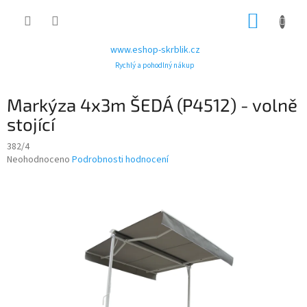
Přejít
NÁKUP
na
obsah
KOŠÍK
www.eshop-skrblik.cz
Rychlý a pohodlný nákup
Markýza 4x3m ŠEDÁ (P4512) - volně
stojící
382/4
Průměrné
Neohodnoceno
Podrobnosti hodnocení
hodnocení
produktu
je
0,0
z
5
hvězdiček.