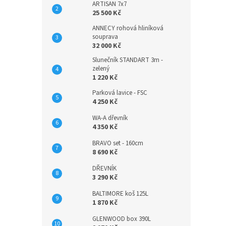
ARTISAN 7x7
25 500 Kč
ANNECY rohová hliníková
souprava
32 000 Kč
Slunečník STANDART 3m -
zelený
1 220 Kč
Parková lavice - FSC
4 250 Kč
WA-A dřevník
4 350 Kč
BRAVO set - 160cm
8 690 Kč
DŘEVNÍK
3 290 Kč
BALTIMORE koš 125L
1 870 Kč
GLENWOOD box 390L