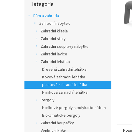
n
Kategorie
kategorie
e
l
Dům a zahrada
Zahradní nábytek
Zahradní křesla
Zahradní stoly
Zahradní soupravy nábytku
Zahradní lavice
Zahradní lehátka
Dřevěná zahradní lehátka
Kovová zahradní lehátka
plastová zahradní lehátka
Hliníková zahradní lehátka
Pergoly
Hliníkové pergoly s polykarbonátem
Bioklimatické pergoly
Zahradní houpačky
Popi
Venkovní koše