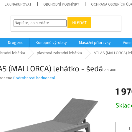
JAK NAKUPOVAT
OBCHODNÍ PODMÍNKY
OCHRANA OSOBNÍCH ÚD
HLEDAT
Drogerie
Konopné výrobky
Masážní přípravky
Vonn
hradní lehátka
plastová zahradní lehátka
ATLAS (MALLORCA) leh
AS (MALLORCA) lehátko - šedá
271480
né
noceno
Podrobnosti hodnocení
ní
1 97
u
Měrná
Skla
cena:
ek.