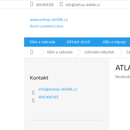
Přejít
604 904 055
info@eshop-skrblik.cz
na
obsah
www.eshop-skrblik.cz
Rychlý a pohodlný nákup
Dům a zahrada
Dětské zboží
Jídlo a nápoje
Domů
Dům a zahrada
Zahradní nábytek
Za
P
ATL
o
s
Průměr
Neohod
Kontakt
t
hodnoce
r
produkt
info
@
eshop-skrblik.cz
a
je
604 904 055
0,0
n
z
n
5
í
hvězdič
p
a
Přeskočit