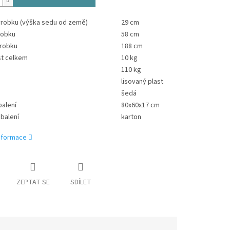
ýrobku (výška sedu od země)
29 cm
robku
58 cm
ýrobku
188 cm
t celkem
10 kg
110 kg
lisovaný plast
šedá
alení
80x60x17 cm
 balení
karton
informace
ZEPTAT SE
SDÍLET