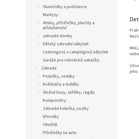
Slunečníky a podstavce
Markýzy
Det
Altány, přístřešky, plachty a
příslušenství
Prak
zahradní domky
Nasta
Dětský zahradní nábytek
MALL
Cateringový a campingový nábytek
nebo
Garáže pro robotické sekačky
Uživ
Zahrada
jeho
Podušky, sedáky
Květináče a truhlíky
Úložné boxy, skříňky, regály
Kompostéry
Zahradní kolečka, vozíky
Dřevníky
Ohniště
Přístřešky na auto