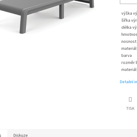
výška v
šířka vý
délka v
hmotnos
nosnost
materiál
barva
rozměr b
materiál
Detailní 
TISK
s
Diskuze