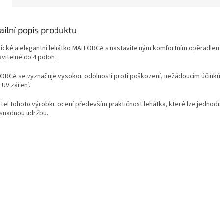
ailní popis produktu
tické a elegantní lehátko MALLORCA s nastavitelným komfortním opěradlem
vitelné do 4 poloh.
ORCA se vyznačuje vysokou odolností proti poškození, nežádoucím účinků
 UV záření.
atel tohoto výrobku ocení především praktičnost lehátka, které lze jednodu
 snadnou údržbu.