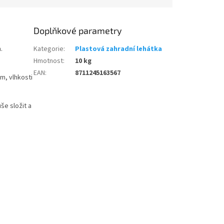
Doplňkové parametry
.
Kategorie
:
Plastová zahradní lehátka
Hmotnost
:
10 kg
EAN
:
8711245163567
m, vlhkosti
še složit a