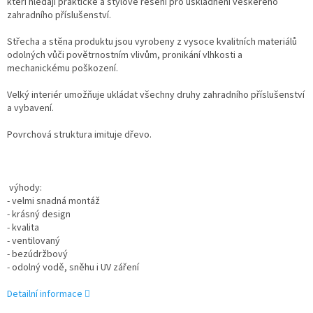
kteří hledají praktické a stylové řešení pro uskladnění veškerého
zahradního příslušenství.
Střecha a stěna produktu jsou vyrobeny z vysoce kvalitních materiálů
odolných vůči povětrnostním vlivům, pronikání vlhkosti a
mechanickému poškození.
Velký interiér umožňuje ukládat všechny druhy zahradního příslušenství
a vybavení.
Povrchová struktura imituje dřevo.
výhody:
- velmi snadná montáž
- krásný design
- kvalita
- ventilovaný
- bezúdržbový
- odolný vodě, sněhu i UV záření
Detailní informace