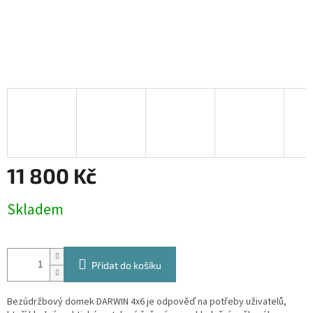
11 800 Kč
Měrná
Skladem
cena:
Přidat do košíku
Bezúdržbový domek DARWIN 4x6 je odpověď na potřeby uživatelů,