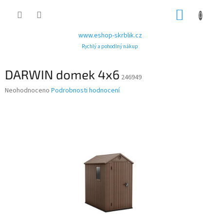
Přejít
NÁKUP
na
obsah
KOŠÍK
www.eshop-skrblik.cz
Rychlý a pohodlný nákup
DARWIN domek 4x6
246949
Průměrné
Neohodnoceno
Podrobnosti hodnocení
hodnocení
produktu
je
0,0
z
5
hvězdiček.