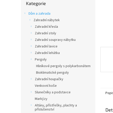
n
Kategorie
kategorie
e
l
Dům a zahrada
Zahradní nábytek
Zahradní křesla
Zahradní stoly
Zahradní soupravy nábytku
Zahradní lavice
Zahradní lehátka
Pergoly
Hliníkové pergoly s polykarbonátem
Bioklimatické pergoly
Zahradní houpačky
Venkovní koše
Slunečníky a podstavce
Popi
Markýzy
Altány, přístřešky, plachty a
příslušenství
Det