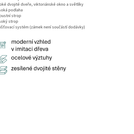
roké dvojité dveře, viktoriánské okno a světlíky
ysoká podlaha
bustní strop
soký strop
jišťovací systém (zámek není součástí dodávky)