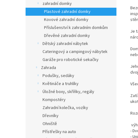
zahradní domky
Bez
Plastové zahradní domky
insp
Kovové zahradní domky
stě
Příslušenství k zahradním domkům
Je 
Dřevěné zahradní domky
náro
Dětský zahradní nábytek
Dome
Cateringový a campingový nábytek
nebo
Garáže pro robotické sekačky
Jeho
Zahrada
dvoj
Podušky, sedáky
Květináče a truhlíky
Vše
Úložné boxy, skříňky, regály
Zatí
Kompostéry
ukot
Zahradní kolečka, vozíky
Roz
Dřevníky
Ohniště
výh
- Dv
Přístřešky na auto
- U