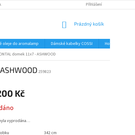
AJŮ
Přihlášení
NÁKUPNÍ
Prázdný košík
KOŠÍK
é oleje do aromalamp
Dámské kabelky COSSI
Hobby
Kos
ZONTAL domek 11x7 - ASHWOOD
 - ASHWOOD
259823
200 Kč
dáno
byla vyprodána…
robku
342 cm