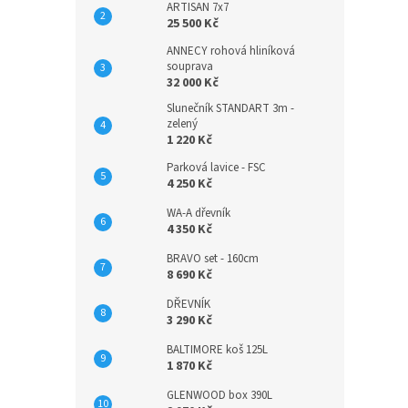
ARTISAN 7x7
25 500 Kč
ANNECY rohová hliníková
souprava
32 000 Kč
Slunečník STANDART 3m -
zelený
1 220 Kč
Parková lavice - FSC
4 250 Kč
WA-A dřevník
4 350 Kč
BRAVO set - 160cm
8 690 Kč
DŘEVNÍK
3 290 Kč
BALTIMORE koš 125L
1 870 Kč
GLENWOOD box 390L