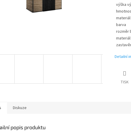
výška v
hmotnos
materiál
barva
rozměr b
materiál
zastavě
Detailní 
TISK
s
Diskuze
ailní popis produktu