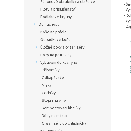
Záhonové obrubníky a dlaždice
- Ši
Ploty a příslušenství
- V
- Ro
Podlahové krytiny
- Vy
Domácnost
- Za
Koše na prádlo
Odpadkové koše
Úložné boxy a organizéry
Dózy na potraviny
Vybavení do kuchyně
Příborníky
Odkapávače
Misky
Cedníky
Stojan na víno
Kompostovací kbelíky
Dózy na máslo
Organizéry do chladničky