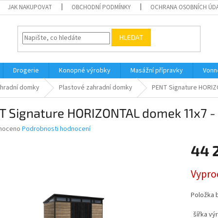
JAK NAKUPOVAT
OBCHODNÍ PODMÍNKY
OCHRANA OSOBNÍCH ÚD
HLEDAT
Drogerie
Konopné výrobky
Masážní přípravky
Vonn
hradní domky
Plastové zahradní domky
PENT Signature HORI
T Signature HORIZONTAL domek 11x7
né
noceno
Podrobnosti hodnocení
ní
44 
u
Měrná
Vypro
cena:
ek.
Položka 
šířka vý