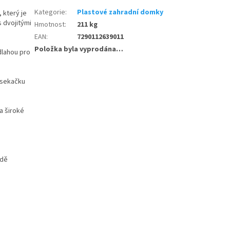
Kategorie
:
Plastové zahradní domky
 který je
 dvojitými
Hmotnost
:
211 kg
EAN
:
7290112639011
Položka byla vyprodána…
dlahou pro
a sekačku
a široké
adě