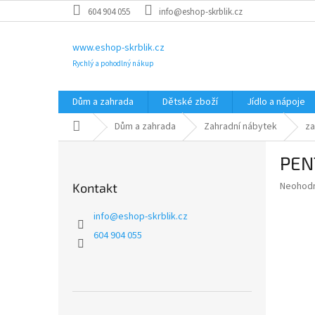
Přejít
604 904 055
info@eshop-skrblik.cz
na
obsah
www.eshop-skrblik.cz
Rychlý a pohodlný nákup
Dům a zahrada
Dětské zboží
Jídlo a nápoje
Domů
Dům a zahrada
Zahradní nábytek
za
P
PEN
o
s
Průměr
Neohod
Kontakt
t
hodnoce
r
produkt
info
@
eshop-skrblik.cz
a
je
604 904 055
0,0
n
z
n
5
í
hvězdič
p
a
Přeskočit