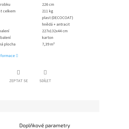
ýrobku
226 cm
t celkem
211 kg
plast (DECOCOAT)
hnědá + antracit
alení
227x132x44 cm
 balení
karton
ná plocha
7,39 m²
informace
ZEPTAT SE
SDÍLET
Doplňkové parametry