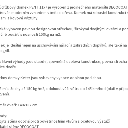
údržbový domek PENT 11x7 je vyroben z jedinečného materiálu DECOCOAT,
irován moderním vzhledem v imitaci dřeva. Domek má robustní konstrukci s
nami a kovové výztuhy.
také vybaven pevnou designovou střechou, širokými dvojitými dveřmi a po
čné použití s nosností 150kg na m2.
k je ideální nejen na uschovávání nářadí a zahradních doplňků, ale také n
 grill.
 hlavní výhody jsou stabilní, zpevněná ocelová konstrukce, pevná střecha 
ité dveře.
chny domky Keter jsou vybaveny vysoce odolnou podlahou.
žení střechy až 150 kg/m2, odolnost vůči větru do 145 km/hod (platí v příp
vení).
měr dveří: 140x182 cm
ody:
ojitá stěna odolná proti povětrnostním vlivům s ocelovou výztuží
nikátní stěny DECOCOAT