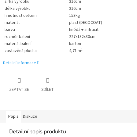
šířka výrobku
216cm
délka výrobku
216cm
hmotnost celkem
153kg
materiál
plast (DECOCOAT)
barva
hnědá + antracit
rozměr balení
227x132x30cm
materiál balení
karton
zastavěná plocha
4,71 m²
Detailní informace
ZEPTAT SE
SDÍLET
Popis
Diskuze
Detailní popis produktu