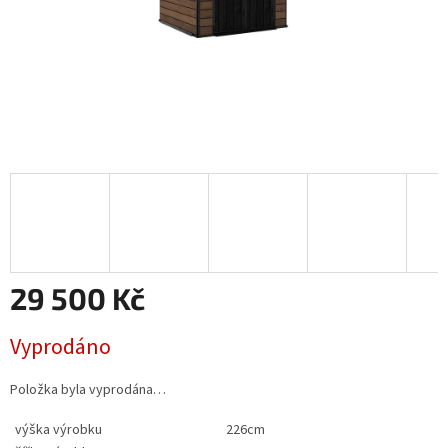
29 500 Kč
Měrná
Vyprodáno
cena:
Položka byla vyprodána…
výška výrobku
226cm