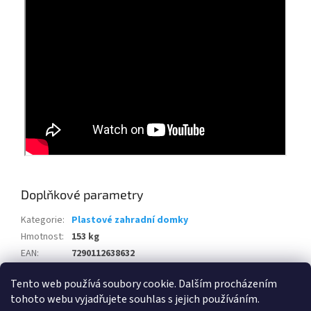
Doplňkové parametry
Kategorie
:
Plastové zahradní domky
Hmotnost
:
153 kg
EAN
:
7290112638632
Položka byla vyprodána…
Tento web používá soubory cookie. Dalším procházením
tohoto webu vyjadřujete souhlas s jejich používáním.
Z