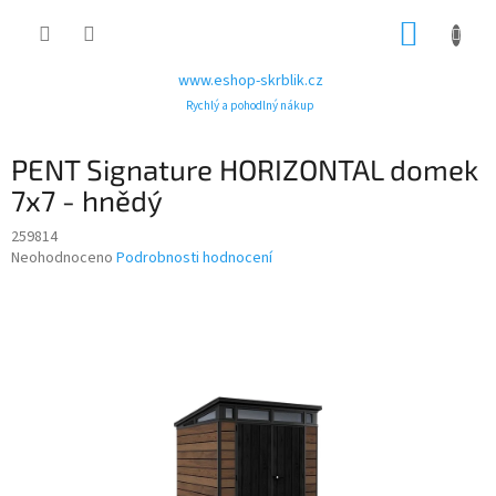
Přejít
NÁKUP
na
obsah
KOŠÍK
www.eshop-skrblik.cz
Rychlý a pohodlný nákup
PENT Signature HORIZONTAL domek
7x7 - hnědý
259814
Průměrné
Neohodnoceno
Podrobnosti hodnocení
hodnocení
produktu
je
0,0
z
5
hvězdiček.