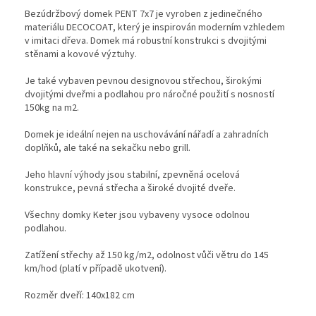
Bezúdržbový domek PENT 7x7 je vyroben z jedinečného
materiálu DECOCOAT, který je inspirován moderním vzhledem
v imitaci dřeva. Domek má robustní konstrukci s dvojitými
stěnami a kovové výztuhy.
Je také vybaven pevnou designovou střechou, širokými
dvojitými dveřmi a podlahou pro náročné použití s nosností
150kg na m2.
Domek je ideální nejen na uschovávání nářadí a zahradních
doplňků, ale také na sekačku nebo grill.
Jeho hlavní výhody jsou stabilní, zpevněná ocelová
konstrukce, pevná střecha a široké dvojité dveře.
Všechny domky Keter jsou vybaveny vysoce odolnou
podlahou.
Zatížení střechy až 150 kg/m2, odolnost vůči větru do 145
km/hod (platí v případě ukotvení).
Rozměr dveří: 140x182 cm