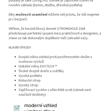
podlahy je také 150 kg/m2. Domek je zapotřebí stavět na
rovném základu (beton, dlažba, dřevěná podlaha).
Díky
možnosti uzamčení
můžete mít jistotu, že Váš majetek
je v bezpečí.
Věříme, že bezúdržbový domek STRONGHOLD 10x8
představuje perfektní spojení mezi praktičností a designem, a
stane se tak dokonalým doplňkem Vaší zahradní oázy.
HLAVNÍ VÝHODY
Dvojitá stěna odolná proti povětrnostním vlivům s
ocelovou výztuží
Unikátní stěny EVOTECH ™
Široké dvojité dveře a světlíky
Vysoká podlaha
Robustní strop
Vysoký strop
Zajišťovací systém z ušlechtilé oceli (zámek není
součástí dodávky)