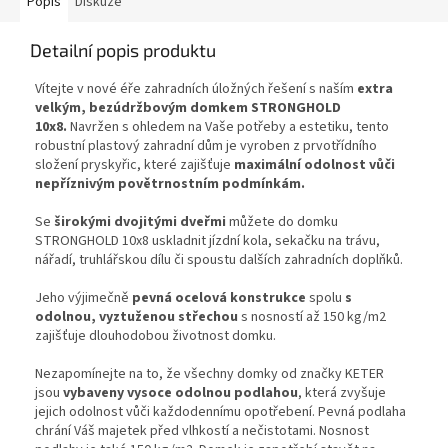
Popis
Diskuze
Detailní popis produktu
Vítejte v nové éře zahradních úložných řešení s naším
extra
velkým, bezúdržbovým domkem STRONGHOLD
10x8.
Navržen s ohledem na Vaše potřeby a estetiku, tento
robustní plastový zahradní dům je vyroben z prvotřídního
složení pryskyřic, které zajišťuje
maximální odolnost vůči
nepříznivým povětrnostním podmínkám.
Se
širokými dvojitými dveřmi
můžete do domku
STRONGHOLD 10x8 uskladnit jízdní kola, sekačku na trávu,
nářadí, truhlářskou dílu či spoustu dalších zahradních doplňků.
Jeho výjimečně
pevná ocelová konstrukce
spolu
s
odolnou, vyztuženou střechou
s nosností až 150 kg/m2
zajišťuje dlouhodobou životnost domku.
Nezapomínejte na to, že všechny domky od značky KETER
jsou
vybaveny vysoce odolnou podlahou
, která zvyšuje
jejich odolnost vůči každodennímu opotřebení. Pevná podlaha
chrání Váš majetek před vlhkostí a nečistotami. Nosnost