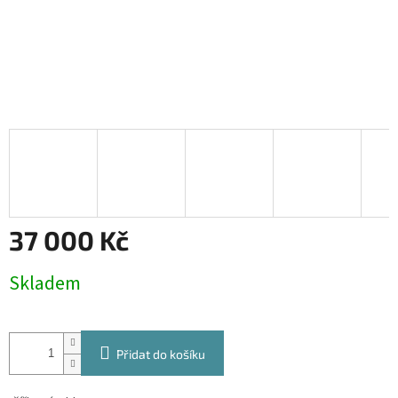
37 000 Kč
Měrná
Skladem
cena:
Přidat do košíku