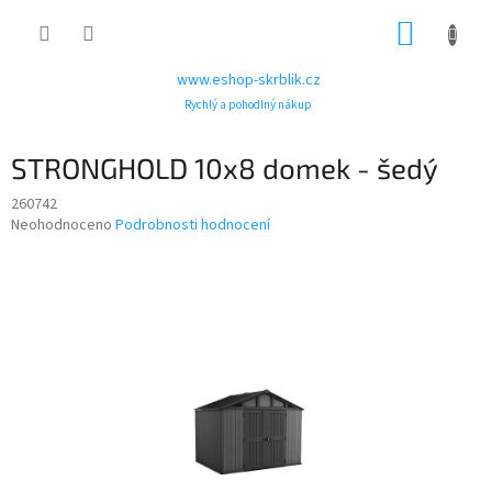
Přejít
NÁKUP
na
obsah
KOŠÍK
www.eshop-skrblik.cz
Rychlý a pohodlný nákup
STRONGHOLD 10x8 domek - šedý
260742
Průměrné
Neohodnoceno
Podrobnosti hodnocení
hodnocení
produktu
je
0,0
z
5
hvězdiček.