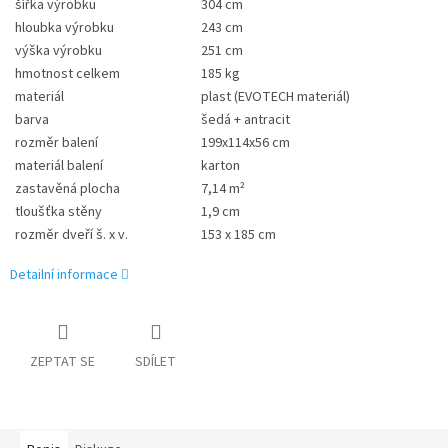
šířka výrobku
304 cm
hloubka výrobku
243 cm
výška výrobku
251 cm
hmotnost celkem
185 kg
materiál
plast (EVOTECH materiál)
barva
šedá + antracit
rozměr balení
199x114x56 cm
materiál balení
karton
zastavěná plocha
7,14 m²
tloušťka stěny
1,9 cm
rozměr dveří š. x v.
153 x 185 cm
Detailní informace
ZEPTAT SE
SDÍLET