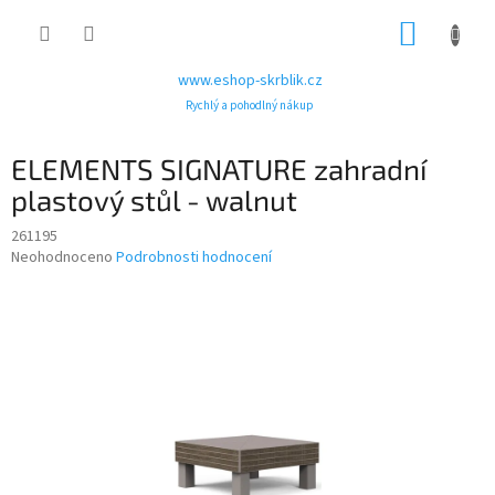
Přejít
NÁKUP
na
obsah
KOŠÍK
www.eshop-skrblik.cz
Rychlý a pohodlný nákup
ELEMENTS SIGNATURE zahradní
plastový stůl - walnut
261195
Průměrné
Neohodnoceno
Podrobnosti hodnocení
hodnocení
produktu
je
0,0
z
5
hvězdiček.