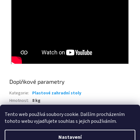
Doplňkové parametry
Kategorie
:
Plastové zahradní stoly
Hmotnost
:
8 kg
EAN
:
8711245160504
Tento web používá soubory cookie. Dalším procházením
tohoto webu vyjadřujete souhlas s jejich používáním.
Z
á
Nastavení
Vytvořil Shoptet