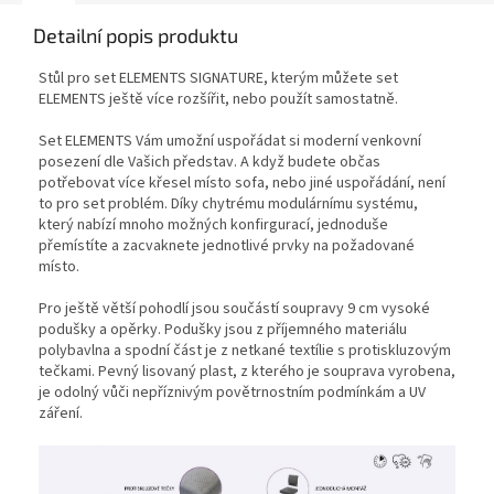
Detailní popis produktu
Stůl pro set ELEMENTS SIGNATURE, kterým můžete set
ELEMENTS ještě více rozšířit, nebo použít samostatně.
Set ELEMENTS Vám umožní uspořádat si moderní venkovní
posezení dle Vašich představ. A když budete občas
potřebovat více křesel místo sofa, nebo jiné uspořádání, není
to pro set problém. Díky chytrému modulárnímu systému,
který nabízí mnoho možných konfirgurací, jednoduše
přemístíte a zacvaknete jednotlivé prvky na požadované
místo.
Pro ještě větší pohodlí jsou součástí soupravy 9 cm vysoké
podušky a opěrky. Podušky jsou z příjemného materiálu
polybavlna a spodní část je z netkané textílie s protiskluzovým
tečkami. Pevný lisovaný plast, z kterého je souprava vyrobena,
je odolný vůči nepříznivým povětrnostním podmínkám a UV
záření.