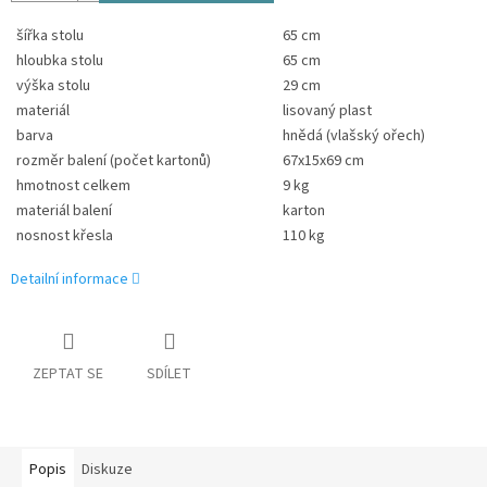
šířka stolu
65 cm
hloubka stolu
65 cm
výška stolu
29 cm
materiál
lisovaný plast
barva
hnědá (vlašský ořech)
rozměr balení (počet kartonů)
67x15x69 cm
hmotnost celkem
9 kg
materiál balení
karton
nosnost křesla
110 kg
Detailní informace
ZEPTAT SE
SDÍLET
Popis
Diskuze