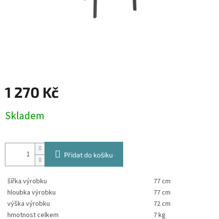
1 270 Kč
Měrná
Skladem
cena:
Přidat do košíku
šířka výrobku
77 cm
hloubka výrobku
77 cm
výška výrobku
72 cm
hmotnost celkem
7 kg