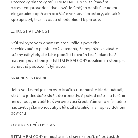
Čtvercový plastový stůl ITALIA BALCONY v zajímavém
barevném provedení dvou světle šedých odstínů je nejen
elegantním doplňkem pro Vaše venkovní prostory, ale také
spojuje styl, trvanlivost a ohleduplnost k přírodě.
LEHKOST A PEVNOST
Stůl byl vyrobem v samém srdci Itálie z pevného
recyklovaného plastu, což znamená, že nejenže získáváte
krásný nábytek, ale také pomáháte chránit naši planetu. S
matným povrchem je stůl ITALIA BALCONY ideálním místem pro
pohodlné posezení čtyř osob.
SNADNÉ SESTAVENÍ
Jeho sestavení je naprosto hračkou - nemusíte hledat nářadí,
stačí ho jednoduše složit dohromady. A pokud máte na terénu
nerovnosti, nevadí! Náš vyrovnávací šroub Vám umožní snadno
nastavit výšku nohou, aby stůl stál stabilně i na nepravidelném
povrchu.
ODOLNOST VŮČI POČASÍ
S ITALIA BALCONY nemusíte mít obavy z nepřízně počasí. Je