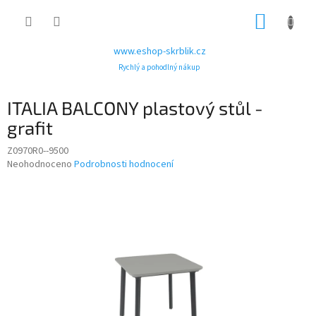
Přejít
NÁKUP
na
obsah
KOŠÍK
www.eshop-skrblik.cz
Rychlý a pohodlný nákup
ITALIA BALCONY plastový stůl -
grafit
Z0970R0--9500
Průměrné
Neohodnoceno
Podrobnosti hodnocení
hodnocení
produktu
je
0,0
z
5
hvězdiček.