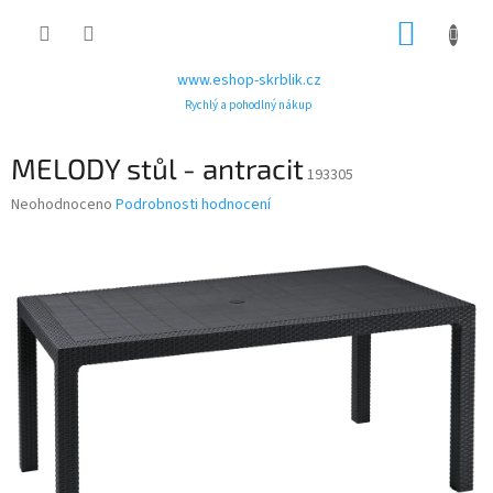
Přejít
NÁKUP
na
obsah
KOŠÍK
www.eshop-skrblik.cz
Rychlý a pohodlný nákup
MELODY stůl - antracit
193305
Průměrné
Neohodnoceno
Podrobnosti hodnocení
hodnocení
produktu
je
0,0
z
5
hvězdiček.