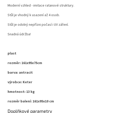
Moderní vzhled - imitace ratanové struktury.
Stůl je vhodný k usazení až 4 osob.
Stůl je odolný nepřízni počasí i UV záření.
Snadná údržba!
plast
rozměr: 161x95x75cm
barva: antracit
výrobce: Keter
hmotnost: 13 kg
rozměr balení: 161x95x10 cm
Doplňkové parametry