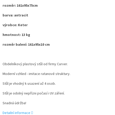
rozměr: 161x95x75cm
barva: antracit
výrobce: Keter
hmotnost: 13 kg
rozměr balení: 161x95x10 cm
Obdelníkový plastový stůl od firmy Curver.
Moderní vzhled - imitace ratanové struktury.
Stůl je vhodný k usazení až 4 osob.
Stůl je odolný nepřízni počasí i UV záření.
Snadná údržba!
Detailní informace