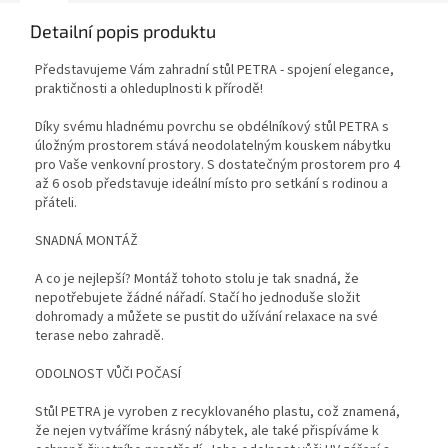
Detailní popis produktu
Představujeme Vám zahradní stůl PETRA - spojení elegance,
praktičnosti a ohleduplnosti k přírodě!
Díky svému hladnému povrchu se obdélníkový stůl PETRA s
úložným prostorem stává neodolatelným kouskem nábytku
pro Vaše venkovní prostory. S dostatečným prostorem pro 4
až 6 osob představuje ideální místo pro setkání s rodinou a
přáteli.
SNADNÁ MONTÁŽ
A co je nejlepší? Montáž tohoto stolu je tak snadná, že
nepotřebujete žádné nářadí. Stačí ho jednoduše složit
dohromady a můžete se pustit do užívání relaxace na své
terase nebo zahradě.
ODOLNOST VŮČI POČASÍ
Stůl PETRA je vyroben z recyklovaného plastu, což znamená,
že nejen vytváříme krásný nábytek, ale také přispíváme k