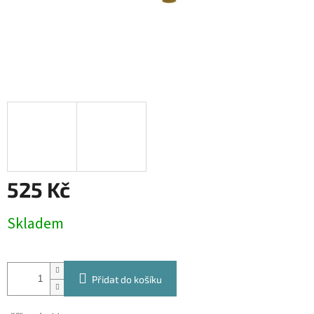
525 Kč
Měrná
Skladem
cena:
Přidat do košíku