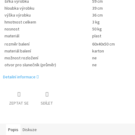
šířka výrobku
59 cm
hloubka výrobku
39 cm
výška výrobku
36 cm
hmotnost celkem
3 kg
nosnost
50 kg
materiál
plast
rozměr balení
60x40x50 cm
materiál balení
karton
možnost rozložení
ne
otvor pro slunečník (průměr)
ne
Detailní informace
ZEPTAT SE
SDÍLET
Popis
Diskuze