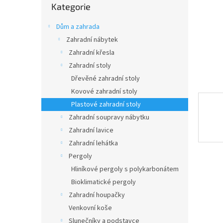
n
Kategorie
kategorie
e
l
Dům a zahrada
Zahradní nábytek
Zahradní křesla
Zahradní stoly
Dřevěné zahradní stoly
Kovové zahradní stoly
Plastové zahradní stoly
Zahradní soupravy nábytku
Zahradní lavice
Zahradní lehátka
Pergoly
Hliníkové pergoly s polykarbonátem
Bioklimatické pergoly
Zahradní houpačky
Venkovní koše
Slunečníky a podstavce