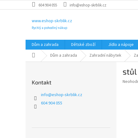
Přejít
604 904 055
info@eshop-skrblik.cz
na
obsah
www.eshop-skrblik.cz
Rychlý a pohodlný nákup
Dům a zahrada
Dětské zboží
Jídlo a nápoje
Domů
Dům a zahrada
Zahradní nábytek
Za
P
stů
o
s
Průměr
Neohod
Kontakt
t
hodnoce
r
produkt
info
@
eshop-skrblik.cz
a
je
604 904 055
0,0
n
z
n
5
í
hvězdič
p
a
Přeskočit