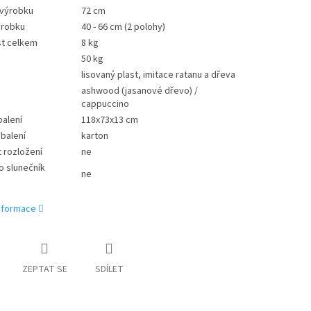
 výrobku
72 cm
ýrobku
40 - 66 cm (2 polohy)
t celkem
8 kg
50 kg
lisovaný plast, imitace ratanu a dřeva
ashwood (jasanové dřevo) /
cappuccino
alení
118x73x13 cm
 balení
karton
 rozložení
ne
o slunečník
ne
)
informace
ZEPTAT SE
SDÍLET