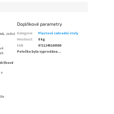
Doplňkové parametry
Kategorie
:
Plastové zahradní stoly
2v1.
Jedná
Hmotnost
:
8 kg
EAN
:
8711245160580
ové
Položka byla vyprodána…
li.
údržbové
 a
 dle