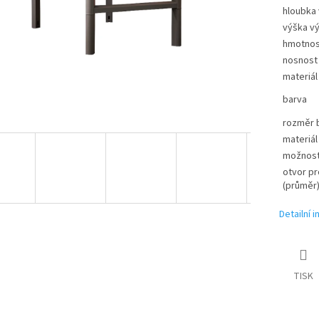
hloubka
výška v
hmotnos
nosnost
materiál
barva
rozměr b
materiál
možnost
otvor pr
(průměr
Detailní 
TISK