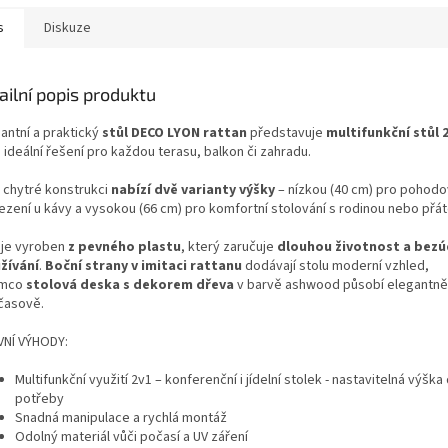
s
Diskuze
ailní popis produktu
antní a praktický
stůl DECO LYON rattan
představuje
multifunkční stůl 
 ideální řešení pro každou terasu, balkon či zahradu.
 chytré konstrukci
nabízí dvě varianty výšky
– nízkou (40 cm) pro pohod
zení u kávy a vysokou (66 cm) pro komfortní stolování s rodinou nebo přáte
 je vyroben
z pevného plastu
, který zaručuje
dlouhou životnost a bez
žívání
.
Boční strany v imitaci rattanu
dodávají stolu moderní vzhled,
ímco
stolová deska s dekorem dřeva
v barvě ashwood působí elegantně
časově.
VNÍ VÝHODY:
Multifunkční využití 2v1 – konferenční i jídelní stolek - nastavitelná výška
potřeby
Snadná manipulace a rychlá montáž
Odolný materiál vůči počasí a UV záření