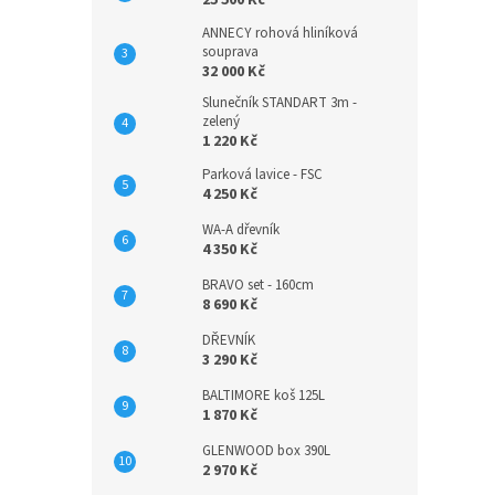
25 500 Kč
ANNECY rohová hliníková
souprava
32 000 Kč
Slunečník STANDART 3m -
zelený
1 220 Kč
Parková lavice - FSC
4 250 Kč
WA-A dřevník
4 350 Kč
BRAVO set - 160cm
8 690 Kč
DŘEVNÍK
3 290 Kč
BALTIMORE koš 125L
1 870 Kč
GLENWOOD box 390L
2 970 Kč