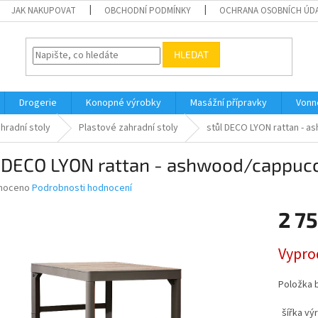
JAK NAKUPOVAT
OBCHODNÍ PODMÍNKY
OCHRANA OSOBNÍCH ÚD
HLEDAT
Drogerie
Konopné výrobky
Masážní přípravky
Vonn
hradní stoly
Plastové zahradní stoly
stůl DECO LYON rattan - 
l DECO LYON rattan - ashwood/cappuc
né
noceno
Podrobnosti hodnocení
ní
2 7
u
Měrná
Vypro
cena:
ek.
Položka 
šířka vý