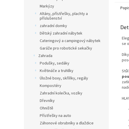
Markýzy
Popi
Altány, přístřešky, plachty a
příslušenství
zahradní domky
Det
Dětský zahradní nábytek
Eleg
Cateringový a campingový nábytek
se o
Garáže pro robotické sekačky
Díky
Zahrada
pose
Podušky, sedáky
Květináče a truhlíky
Stůl
pou
Úložné boxy, skříňky, regály
zat
Kompostéry
nad
Zahradní kolečka, vozíky
HLA
Dřevníky
Ohniště
Přístřešky na auto
Záhonové obrubníky a dlaždice