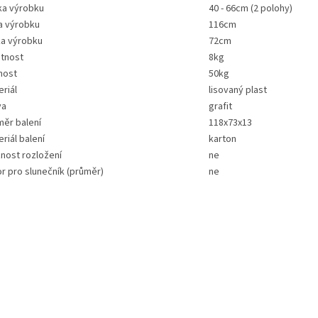
ka výrobku
40 - 66cm (2 polohy)
a výrobku
116cm
ka výrobku
72cm
tnost
8kg
nost
50kg
riál
lisovaný plast
va
grafit
měr balení
118x73x13
riál balení
karton
nost rozložení
ne
r pro slunečník (průměr)
ne