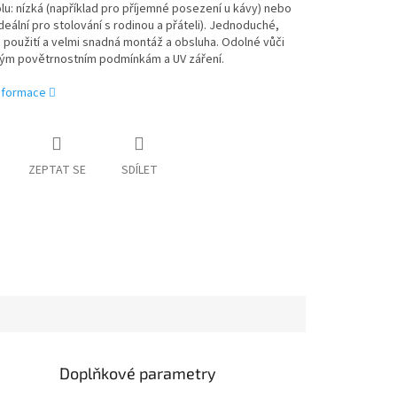
lu: nízká (například pro příjemné posezení u kávy) nebo
deální pro stolování s rodinou a přáteli). Jednoduché,
použití a velmi snadná montáž a obsluha. Odolné vůči
vým povětrnostním podmínkám a UV záření.
informace
ZEPTAT SE
SDÍLET
Doplňkové parametry