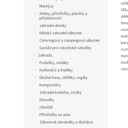
výš
Markýzy
šířk
Altány, přístřešky, plachty a
dél
příslušenství
hmo
zahradní domky
nos
Dětský zahradní nábytek
mate
Cateringový a campingový nábytek
bar
Garáže pro robotické sekačky
roz
Zahrada
mate
mož
Podušky, sedáky
otvo
Květináče a truhlíky
Úložné boxy, skříňky, regály
Kompostéry
Zahradní kolečka, vozíky
Dřevníky
Ohniště
Přístřešky na auto
Záhonové obrubníky a dlaždice