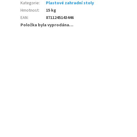
Kategorie
:
Plastové zahradní stoly
Hmotnost
:
15 kg
EAN
:
8711245143446
Položka byla vyprodána…