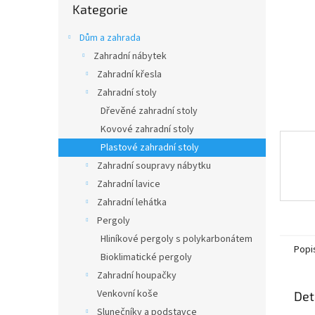
n
Kategorie
kategorie
e
l
Dům a zahrada
Zahradní nábytek
Zahradní křesla
Zahradní stoly
Dřevěné zahradní stoly
Kovové zahradní stoly
Plastové zahradní stoly
Zahradní soupravy nábytku
Zahradní lavice
Zahradní lehátka
Pergoly
Hliníkové pergoly s polykarbonátem
Popi
Bioklimatické pergoly
Zahradní houpačky
Venkovní koše
Det
Slunečníky a podstavce