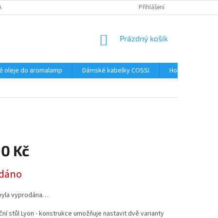
AJŮ
Přihlášení
NÁKUPNÍ
Prázdný košík
KOŠÍK
é oleje do aromalamp
Dámské kabelky COSSI
Hobby
Kos
90 Kč
dáno
byla vyprodána…
ční stůl Lyon - konstrukce umožňuje nastavit dvě varianty