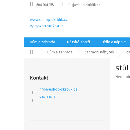
Přejít
604 904 055
info@eshop-skrblik.cz
na
obsah
www.eshop-skrblik.cz
Rychlý a pohodlný nákup
Dům a zahrada
Dětské zboží
Jídlo a nápoje
Domů
Dům a zahrada
Zahradní nábytek
Za
P
stůl
o
s
Průměr
Neohod
Kontakt
t
hodnoce
r
produkt
info
@
eshop-skrblik.cz
a
je
604 904 055
0,0
n
z
n
5
í
hvězdič
p
a
Přeskočit