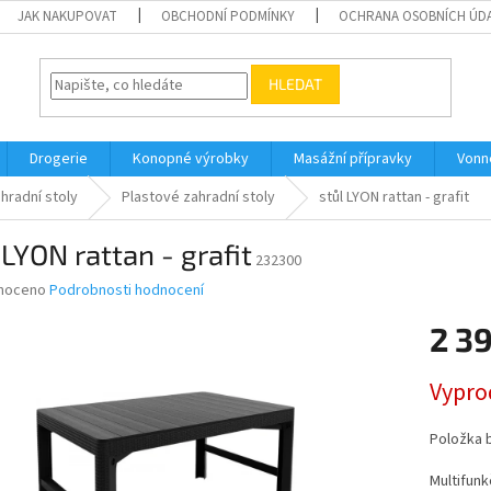
JAK NAKUPOVAT
OBCHODNÍ PODMÍNKY
OCHRANA OSOBNÍCH ÚD
HLEDAT
Drogerie
Konopné výrobky
Masážní přípravky
Vonn
hradní stoly
Plastové zahradní stoly
stůl LYON rattan - grafit
 LYON rattan - grafit
232300
né
noceno
Podrobnosti hodnocení
ní
2 3
u
Měrná
Vypro
cena:
ek.
Položka 
Multifunk