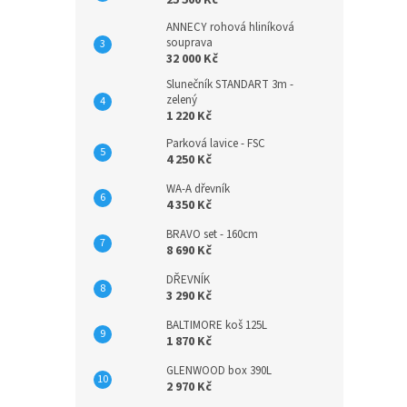
25 500 Kč
ANNECY rohová hliníková
souprava
32 000 Kč
Slunečník STANDART 3m -
zelený
1 220 Kč
Parková lavice - FSC
4 250 Kč
WA-A dřevník
4 350 Kč
BRAVO set - 160cm
8 690 Kč
DŘEVNÍK
3 290 Kč
BALTIMORE koš 125L
1 870 Kč
GLENWOOD box 390L
2 970 Kč