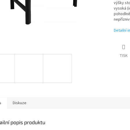
výšky sto
vysoká (i
pohodlné 
nepřízni
Detailní 
TISK
s
Diskuze
ailní popis produktu