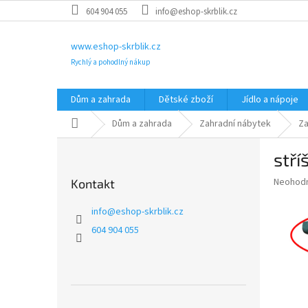
Přejít
604 904 055
info@eshop-skrblik.cz
na
obsah
www.eshop-skrblik.cz
Rychlý a pohodlný nákup
Dům a zahrada
Dětské zboží
Jídlo a nápoje
Domů
Dům a zahrada
Zahradní nábytek
Za
P
stř
o
s
Průměr
Neohod
Kontakt
t
hodnoce
r
produkt
info
@
eshop-skrblik.cz
a
je
604 904 055
0,0
n
z
n
5
í
hvězdič
p
a
Přeskočit