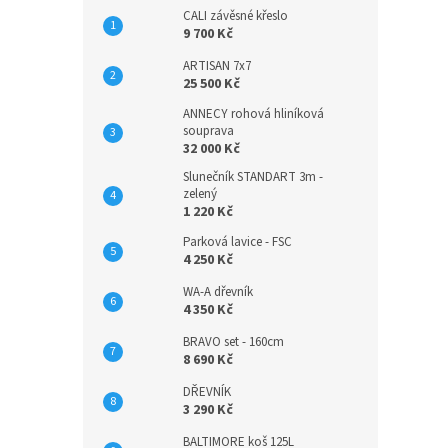
CALI závěsné křeslo
9 700 Kč
ARTISAN 7x7
25 500 Kč
ANNECY rohová hliníková
souprava
32 000 Kč
Slunečník STANDART 3m -
zelený
1 220 Kč
Parková lavice - FSC
4 250 Kč
WA-A dřevník
4 350 Kč
BRAVO set - 160cm
8 690 Kč
DŘEVNÍK
3 290 Kč
BALTIMORE koš 125L