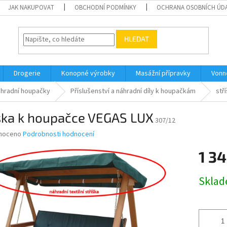
JAK NAKUPOVAT
OBCHODNÍ PODMÍNKY
OCHRANA OSOBNÍCH ÚD
HLEDAT
Drogerie
Konopné výrobky
Masážní přípravky
Vonn
hradní houpačky
Příslušenství a náhradní díly k houpačkám
stř
íška k houpačce VEGAS LUX
307/12
né
noceno
Podrobnosti hodnocení
ní
1 34
u
Měrná
Skla
cena:
ek.