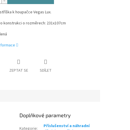
stříška k houpačce Vegas Lux.
pro konstrukci o rozměrech: 231x107cm
lená
informace
ZEPTAT SE
SDÍLET
Doplňkové parametry
Příslušenství a náhradní
Kategorie
: