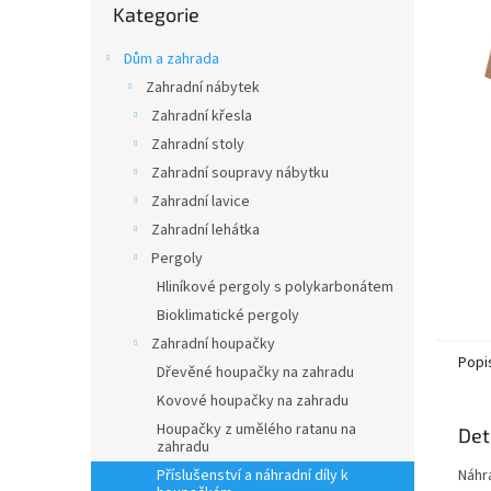
n
Kategorie
kategorie
e
l
Dům a zahrada
Zahradní nábytek
Zahradní křesla
Zahradní stoly
Zahradní soupravy nábytku
Zahradní lavice
Zahradní lehátka
Pergoly
Hliníkové pergoly s polykarbonátem
Bioklimatické pergoly
Zahradní houpačky
Popi
Dřevěné houpačky na zahradu
Kovové houpačky na zahradu
Houpačky z umělého ratanu na
Det
zahradu
Příslušenství a náhradní díly k
Náhr