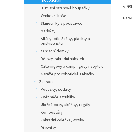
houpačkám
stří
Luxusní ratanové houpačky
Venkovní koše
Barv
Slunečníky a podstavce
Markýzy
Altány, přístřešky, plachty a
příslušenství
zahradní domky
Dětský zahradní nábytek
Cateringový a campingový nábytek
Garáže pro robotické sekačky
Zahrada
Podušky, sedáky
Květináče a truhlíky
Úložné boxy, skříňky, regály
Kompostéry
Zahradní kolečka, vozíky
Dřevníky