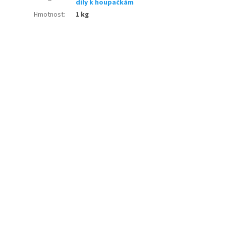
díly k houpačkám
Hmotnost
:
1 kg