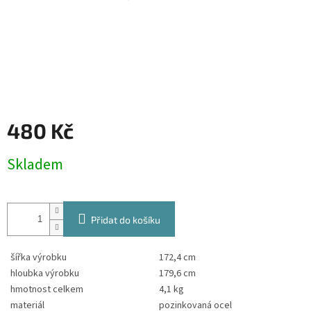
480 Kč
Měrná
Skladem
cena:
Přidat do košíku
šířka výrobku
172,4 cm
hloubka výrobku
179,6 cm
hmotnost celkem
4,1 kg
materiál
pozinkovaná ocel