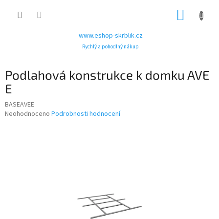
Přejít
NÁKUP
na
obsah
KOŠÍK
www.eshop-skrblik.cz
Rychlý a pohodlný nákup
Podlahová konstrukce k domku AVE
E
BASEAVEE
Průměrné
Neohodnoceno
Podrobnosti hodnocení
hodnocení
produktu
je
0,0
z
5
hvězdiček.