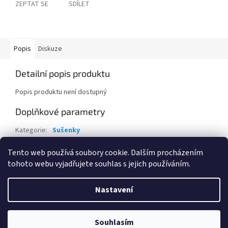
ZEPTAT SE
SDÍLET
Popis
Diskuze
Detailní popis produktu
Popis produktu není dostupný
Doplňkové parametry
Kategorie
:
Sušenky
Hmotnost
:
0.5 kg
Tento web používá soubory cookie. Dalším procházením
tohoto webu vyjadřujete souhlas s jejich používáním.
Z
á
Nastavení
Vytvořil Shoptet
p
a
t
Souhlasím
Copyright 2026
www.eshop-skrblik.cz
. Všechna práva vyhrazena.