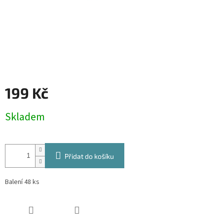
199 Kč
Měrná
Skladem
cena:
Přidat do košíku
Balení 48 ks