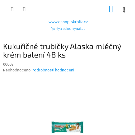
Přejít
NÁKUP
na
obsah
KOŠÍK
www.eshop-skrblik.cz
Rychlý a pohodlný nákup
Kukuřičné trubičky Alaska mléčný
krém balení 48 ks
00003
Průměrné
Neohodnoceno
Podrobnosti hodnocení
hodnocení
produktu
je
0,0
z
5
hvězdiček.