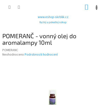
Přejít
NÁKUP
na
obsah
KOŠÍK
www.eshop-skrblik.cz
Rychlý a pohodlný nákup
POMERANČ - vonný olej do
aromalampy 10ml
POMERANC
Průměrné
Neohodnoceno
Podrobnosti hodnocení
hodnocení
produktu
je
0,0
z
5
hvězdiček.