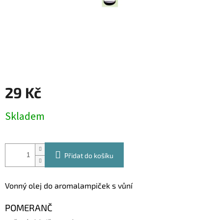
29 Kč
Měrná
Skladem
cena:
Přidat do košíku
Vonný olej do aromalampiček s vůní
POMERANČ