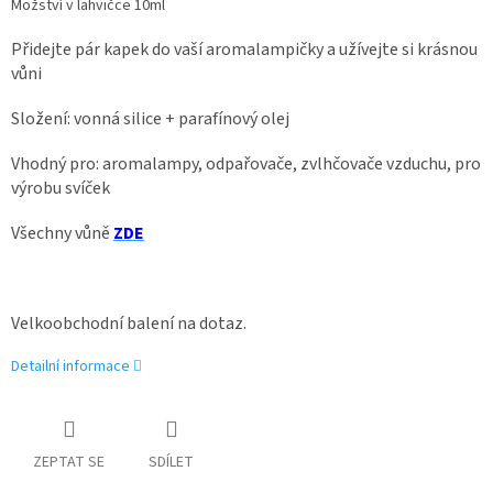
Možství v lahvičce 10ml
Přidejte pár kapek do vaší aromalampičky a užívejte si krásnou
vůni
Složení: vonná silice + parafínový olej
Vhodný pro: aromalampy, odpařovače, zvlhčovače vzduchu, pro
výrobu svíček
Všechny vůně
ZDE
Velkoobchodní balení na dotaz.
Detailní informace
ZEPTAT SE
SDÍLET