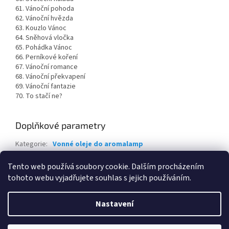
61. Vánoční pohoda
62. Vánoční hvězda
63. Kouzlo Vánoc
64. Sněhová vločka
65. Pohádka Vánoc
66. Perníkové koření
67. Vánoční romance
68. Vánoční překvapení
69. Vánoční fantazie
70. To stačí ne?
Doplňkové parametry
Kategorie
:
Vonné oleje do aromalamp
Hmotnost
:
0.1 kg
Tento web používá soubory cookie. Dalším procházením
tohoto webu vyjadřujete souhlas s jejich používáním.
Z
á
Nastavení
Vytvořil Shoptet
p
a