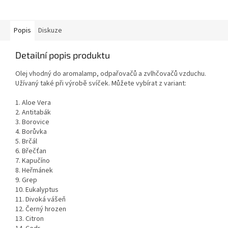
Popis
Diskuze
Detailní popis produktu
Olej vhodný do aromalamp, odpařovačů a zvlhčovačů vzduchu.
Užívaný také při výrobě svíček. Můžete vybírat z variant:
1. Aloe Vera
2. Antitabák
3. Borovice
4. Borůvka
5. Brčál
6. Břečťan
7. Kapučíno
8. Heřmánek
9. Grep
10. Eukalyptus
11. Divoká vášeň
12. Černý hrozen
13. Citron