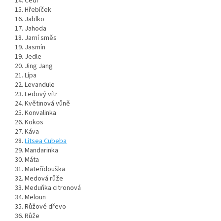
14. Cedr
15. Hřebíček
16. Jablko
17. Jahoda
18. Jarní směs
19. Jasmín
19. Jedle
20. Jing Jang
21. Lípa
22. Levandule
23. Ledový vítr
24. Květinová vůně
25. Konvalinka
26. Kokos
27. Káva
28.
Litsea Cubeba
29. Mandarinka
30. Máta
31. Mateřídouška
32. Medová růže
33. Meduňka citronová
34. Meloun
35. Růžové dřevo
36. Růže