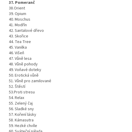
37. Pomeranč
38.Orient
39. Opium
40. Moschus
41. Modřín
42. Santalové dřevo
43. Skořice
44. Tea Tree
45. Vanilka
46. Višeň
47. Vůně lesa
48. Vůně pohody
49. Voňavé doteky
50. Erotická vůně
51. Vůně pro zamilované
52. Štěstí
53.Proti stresu
54. Relax
55. Zelený čaj
56. Sladké sny
57. Koření lásky
58. Kámasutra
59. Hezké chvíle
60. Sváteční nálada