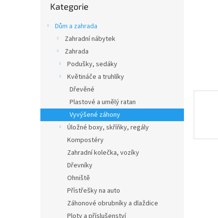
n
Kategorie
kategorie
e
l
Dům a zahrada
Zahradní nábytek
Zahrada
Podušky, sedáky
Květináče a truhlíky
Dřevěné
Plastové a umělý ratan
Vyvýšené záhony
Úložné boxy, skříňky, regály
Kompostéry
Zahradní kolečka, vozíky
Dřevníky
Ohniště
Přístřešky na auto
Záhonové obrubníky a dlaždice
Ploty a příslušenství