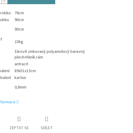
ýrobku
76cm
robku
90cm
90cm
t
23kg
žárově zinkovaný polyamidový barevný
plech+hliník.rám
antracit
alení
89x51x13cm
 balení
karton
0,6mm
informace
ZEPTAT SE
SDÍLET