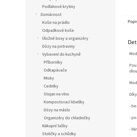
Podlahové krytiny
Domácnost
Popi
Koše na prádlo
Odpadkové koše
Úložné boxy a organizéry
Det
Dózy na potraviny
Mode
Vybavení do kuchyně
Příborníky
Použ
Odkapávače
dlo
Misky
Mod
Cedníky
Stojan na víno
Díky
Kompostovací kbelíky
- be
Dózy na máslo
- p
Organizéry do chladničky
Nákupní tašky
- hl
Stoličky a schůdky