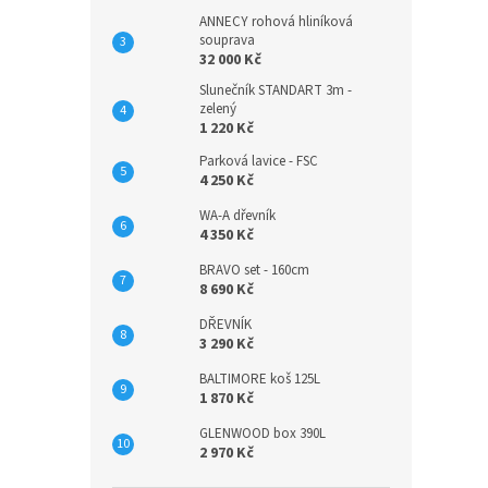
ANNECY rohová hliníková
souprava
32 000 Kč
Slunečník STANDART 3m -
zelený
1 220 Kč
Parková lavice - FSC
4 250 Kč
WA-A dřevník
4 350 Kč
BRAVO set - 160cm
8 690 Kč
DŘEVNÍK
3 290 Kč
BALTIMORE koš 125L
1 870 Kč
GLENWOOD box 390L
2 970 Kč