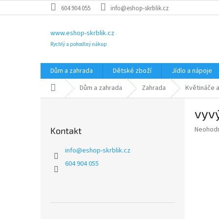
Přejít
604 904 055
info@eshop-skrblik.cz
na
obsah
www.eshop-skrblik.cz
Rychlý a pohodlný nákup
Dům a zahrada
Dětské zboží
Jídlo a nápoje
Domů
Dům a zahrada
Zahrada
Květináče a
P
vyv
o
s
Průměr
Neohod
Kontakt
t
hodnoce
r
produkt
info
@
eshop-skrblik.cz
a
je
604 904 055
0,0
n
z
n
5
í
hvězdič
p
a
Přeskočit