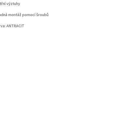
itřní výztuhy
nadná montáž pomocí šroubů
arva: ANTRACIT