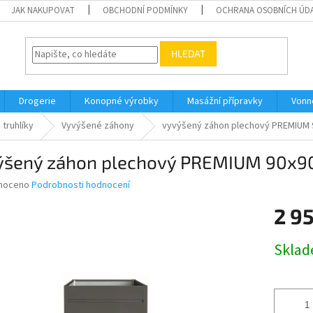
JAK NAKUPOVAT
OBCHODNÍ PODMÍNKY
OCHRANA OSOBNÍCH ÚD
HLEDAT
Drogerie
Konopné výrobky
Masážní přípravky
Vonn
 truhlíky
Vyvýšené záhony
vyvýšený záhon plechový PREMIUM
ýšený záhon plechový PREMIUM 90x
né
noceno
Podrobnosti hodnocení
ní
2 9
u
Měrná
Skla
cena:
ek.