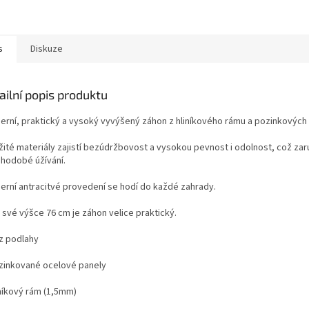
s
Diskuze
ailní popis produktu
rní, praktický a vysoký vyvýšený záhon z hliníkového rámu a pozinkových 
ité materiály zajistí bezúdržbovost a vysokou pevnost i odolnost, což zar
uhodobé úžívání.
erní antracitvé provedení se hodí do každé zahrady.
 své výšce 76 cm je záhon velice praktický.
z podlahy
ozinkované ocelové panely
iníkový rám (1,5mm)