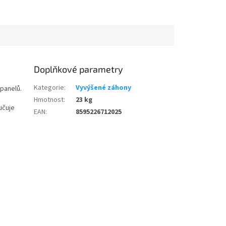
Doplňkové parametry
Kategorie
:
Vyvýšené záhony
panelů.
Hmotnost
:
23 kg
učuje
EAN
:
8595226712025