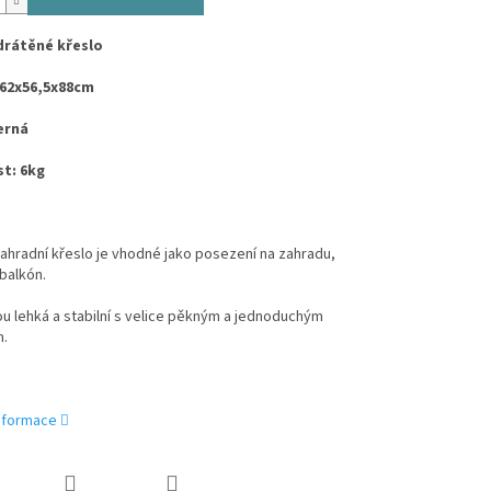
drátěné křeslo
 62x56,5x88cm
erná
t: 6kg
hradní křeslo je vhodné jako posezení na zahradu,
 balkón.
ou lehká a stabilní s velice pěkným a jednoduchým
.
informace