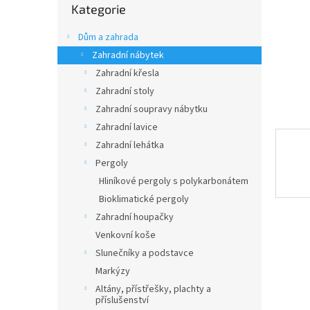
n
Kategorie
kategorie
e
l
Dům a zahrada
Zahradní nábytek
Zahradní křesla
Zahradní stoly
Zahradní soupravy nábytku
Zahradní lavice
Zahradní lehátka
Pergoly
Hliníkové pergoly s polykarbonátem
Bioklimatické pergoly
Zahradní houpačky
Venkovní koše
Slunečníky a podstavce
Markýzy
Altány, přístřešky, plachty a
příslušenství