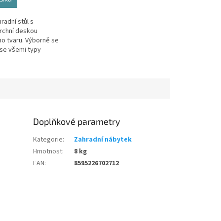
radní stůl s
rchní deskou
o tvaru. Výborně se
se všemi typy
ahradního nábytku.
držovatelný a
.
Doplňkové parametry
Kategorie
:
Zahradní nábytek
Hmotnost
:
8 kg
EAN
:
8595226702712