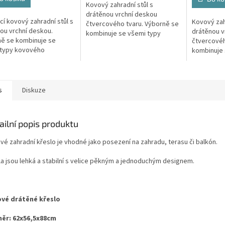
Kovový zahradní stůl s
drátěnou vrchní deskou
cí kovový zahradní stůl s
Kovový zah
čtvercového tvaru. Výborně se
ou vrchní deskou.
drátěnou v
kombinuje se všemi typy
ě se kombinuje se
čtvercovéh
kovového zahradního nábytku.
 typy kovového
kombinuje 
Je lehce udržovatelný a
ního nábytku. Je lehce
kovového z
omyvatelný.
atelný a omyvatelný.
Je lehce u
omyvatelný
s
Diskuze
ailní popis produktu
vé zahradní křeslo je vhodné jako posezení na zahradu, terasu či balkón.
la jsou lehká a stabilní s velice pěkným a jednoduchým designem.
vé drátěné křeslo
ěr: 62x56,5x88cm