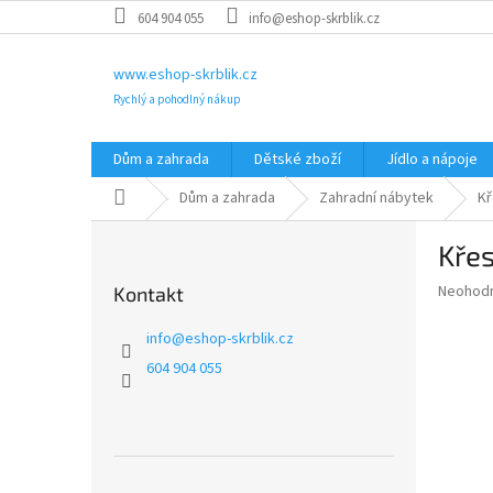
Přejít
604 904 055
info@eshop-skrblik.cz
na
obsah
www.eshop-skrblik.cz
Rychlý a pohodlný nákup
Dům a zahrada
Dětské zboží
Jídlo a nápoje
Domů
Dům a zahrada
Zahradní nábytek
Kř
P
Kře
o
s
Průměr
Neohod
Kontakt
t
hodnoce
r
produkt
info
@
eshop-skrblik.cz
a
je
604 904 055
0,0
n
z
n
5
í
hvězdič
p
a
Přeskočit