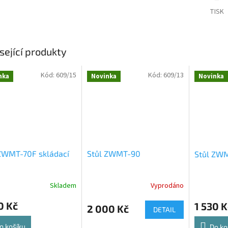
TISK
sející produkty
Kód:
609/15
Kód:
609/13
nka
Novinka
Novinka
ZWMT-70F skládací
Stůl ZWMT-90
Stůl ZW
Skladem
Vyprodáno
0 Kč
1 530 K
2 000 Kč
DETAIL
o košíku
Do ko