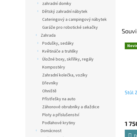
zahradní domky
Dětský zahradní nábytek
Cateringový a campingový nábytek
Garáže pro robotické sekačky
Souvi
Zahrada
Podušky, sedáky
Novi
Květináče a truhlíky
Úložné boxy, skříňky, regály
Kompostéry
Zahradní kolečka, vozíky
Dřevníky
Ohniště
Stůl 
Přístřešky na auto
Záhonové obrubníky a dlaždice
Ploty a příslušenství
Podlahové krytiny
1 75
Domácnost
D