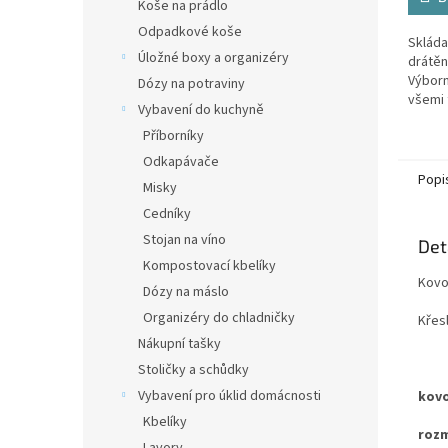
Koše na prádlo
Odpadkové koše
Skláda
Úložné boxy a organizéry
drátěn
Výborn
Dózy na potraviny
všemi
Vybavení do kuchyně
zahrad
Příborníky
udržov
Odkapávače
Popi
Misky
Cedníky
Stojan na víno
Det
Kompostovací kbelíky
Kovo
Dózy na máslo
Organizéry do chladničky
Křes
Nákupní tašky
Stoličky a schůdky
Vybavení pro úklid domácnosti
kovo
Kbelíky
rozm