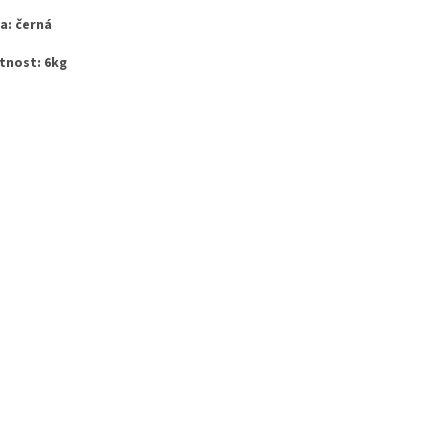
a: černá
nost: 6kg