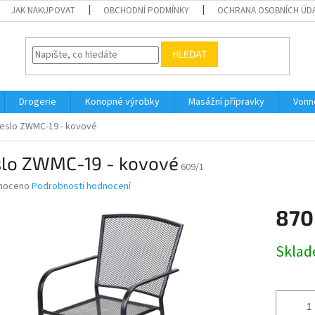
JAK NAKUPOVAT
OBCHODNÍ PODMÍNKY
OCHRANA OSOBNÍCH ÚD
HLEDAT
Drogerie
Konopné výrobky
Masážní přípravky
Vonn
eslo ZWMC-19 - kovové
slo ZWMC-19 - kovové
609/1
né
noceno
Podrobnosti hodnocení
ní
870
u
Měrná
Skla
cena:
ek.