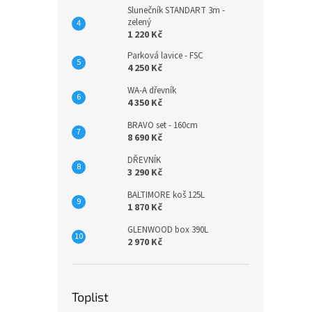
Slunečník STANDART 3m -
zelený
1 220 Kč
Parková lavice - FSC
4 250 Kč
WA-A dřevník
4 350 Kč
BRAVO set - 160cm
8 690 Kč
DŘEVNÍK
3 290 Kč
BALTIMORE koš 125L
1 870 Kč
GLENWOOD box 390L
2 970 Kč
Toplist