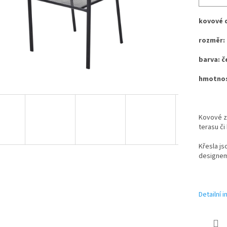
kovové 
rozměr:
barva: č
hmotnos
Kovové za
terasu či
Křesla js
designem
Detailní 