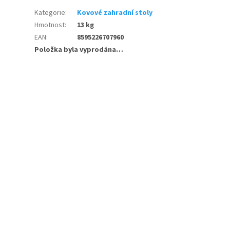
Kategorie
:
Kovové zahradní stoly
Hmotnost
:
13 kg
EAN
:
8595226707960
Položka byla vyprodána…