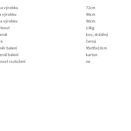
ka výrobku
72cm
a výrobku
90cm
ka výrobku
90cm
tnost
13kg
riál
kov, drátěný
va
černá
měr balení
95x95x10cm
riál balení
karton
nost rozložení
ne