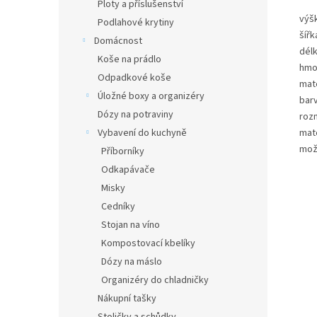
Ploty a příslušenství
výš
Podlahové krytiny
šířk
Domácnost
dél
Koše na prádlo
hmo
Odpadkové koše
mate
Úložné boxy a organizéry
bar
Dózy na potraviny
roz
Vybavení do kuchyně
mate
mož
Příborníky
Odkapávače
Misky
Cedníky
Stojan na víno
Kompostovací kbelíky
Dózy na máslo
Organizéry do chladničky
Nákupní tašky