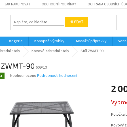
JAK NAKUPOVAT
OBCHODNÍ PODMÍNKY
OCHRANA OSOBNÍCH ÚD
HLEDAT
Drogerie
Konopné výrobky
Masážní přípravky
Vonn
hradní stoly
Kovové zahradní stoly
Stůl ZWMT-90
l ZWMT-90
609/13
Průměrné
Neohodnoceno
Podrobnosti hodnocení
ka
hodnocení
produktu
2 0
je
0,0
Měrná
Vypro
z
cena:
5
hvězdiček.
Položka 
Kovový za