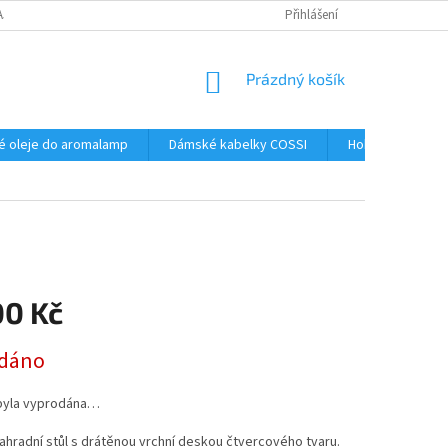
AJŮ
Přihlášení
NÁKUPNÍ
Prázdný košík
KOŠÍK
é oleje do aromalamp
Dámské kabelky COSSI
Hobby
Kos
00 Kč
dáno
byla vyprodána…
hradní stůl s drátěnou vrchní deskou čtvercového tvaru.