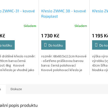
lo ZWMC-31 - kovové
Křeslo ZWMC 38 - kovové
Křeslo 
Rojaplast
Skladem
Skladem
 Kč
1 730 Kč
1 195 K
o košíku
Do košíku
Do ko
 drátěné křeslo rozměr:
rozměr: 68x60.5x112cm Kovové
výška výr
93cm barva:černá
- ošetřeno práškovou barvou
výrobku (v
ost: 6kg Kovové
barva: černá polohovací
43cm šířka
ní křeslo je vhodné jako
Kovové polohovací křeslo je
hloubka v
ní na zahradu, terasu či
vhodné jako posezení na
hmotnost 
 Křesla jsou lehká a...
zahradu, terasu či balkón.
materiál kov
Křeslo je...
s
Diskuze
ailní popis produktu