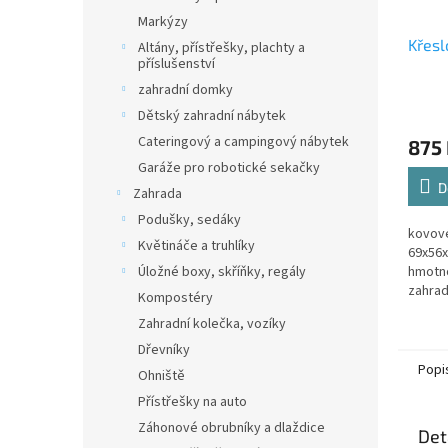
Markýzy
Křes
Altány, přístřešky, plachty a
příslušenství
zahradní domky
Dětský zahradní nábytek
Cateringový a campingový nábytek
875
Garáže pro robotické sekačky
D
Zahrada
Podušky, sedáky
kovové
Květináče a truhlíky
69x56x
Úložné boxy, skříňky, regály
hmotn
zahrad
Kompostéry
poseze
Zahradní kolečka, vozíky
balkón.
Dřevníky
Popi
Ohniště
Přístřešky na auto
Záhonové obrubníky a dlaždice
Det