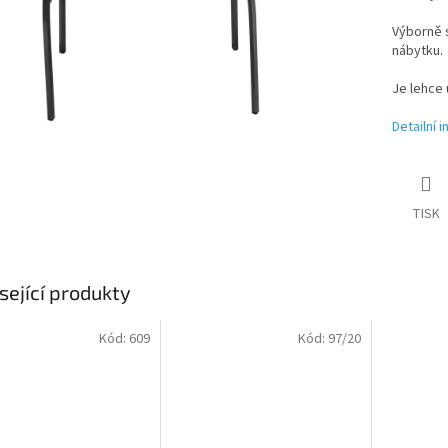
Výborně 
nábytku.
Je lehce 
Detailní 
TISK
sející produkty
Kód:
609
Kód:
97/20