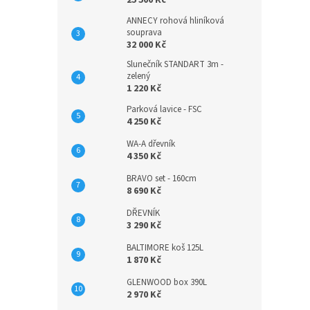
25 500 Kč
ANNECY rohová hliníková
souprava
32 000 Kč
Slunečník STANDART 3m -
zelený
1 220 Kč
Parková lavice - FSC
4 250 Kč
WA-A dřevník
4 350 Kč
BRAVO set - 160cm
8 690 Kč
DŘEVNÍK
3 290 Kč
BALTIMORE koš 125L
1 870 Kč
GLENWOOD box 390L
2 970 Kč