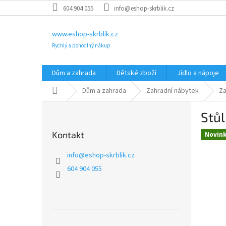
Přejít
604 904 055
info@eshop-skrblik.cz
na
obsah
www.eshop-skrblik.cz
Rychlý a pohodlný nákup
Dům a zahrada
Dětské zboží
Jídlo a nápoje
Domů
Dům a zahrada
Zahradní nábytek
Za
P
Stů
o
s
Kontakt
Novin
t
r
info
@
eshop-skrblik.cz
a
604 904 055
n
n
í
p
a
Přeskočit