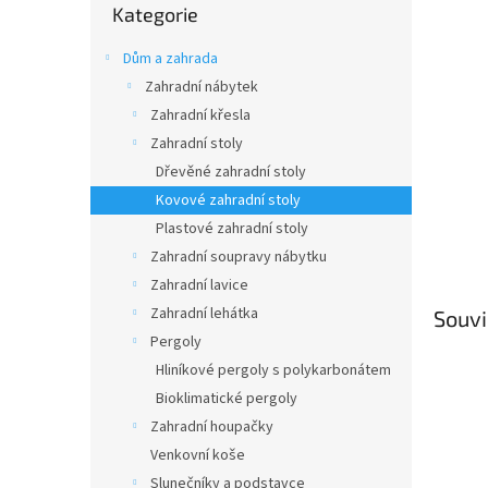
n
Kategorie
kategorie
e
l
Dům a zahrada
Zahradní nábytek
Zahradní křesla
Zahradní stoly
Dřevěné zahradní stoly
Kovové zahradní stoly
Plastové zahradní stoly
Zahradní soupravy nábytku
Zahradní lavice
Zahradní lehátka
Souvi
Pergoly
Hliníkové pergoly s polykarbonátem
Bioklimatické pergoly
Zahradní houpačky
Venkovní koše
Slunečníky a podstavce