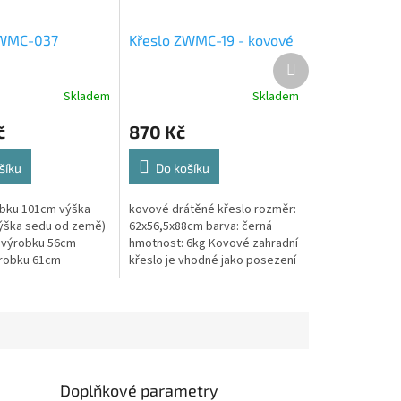
ZWMC-037
Křeslo ZWMC-19 - kovové
Další
produkt
Skladem
Skladem
č
870 Kč
šíku
Do košíku
obku 101cm výška
kovové drátěné křeslo rozměr:
ýška sedu od země)
62x56,5x88cm barva: černá
 výrobku 56cm
hmotnost: 6kg Kovové zahradní
ýrobku 61cm
křeslo je vhodné jako posezení
6kg nosnost 100kg
na zahradu, terasu či balkón.
...
Křesla jsou lehká a...
Doplňkové parametry