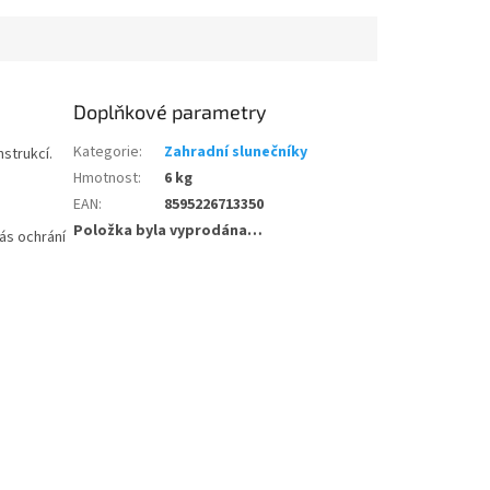
Doplňkové parametry
Kategorie
:
Zahradní slunečníky
strukcí.
Hmotnost
:
6 kg
EAN
:
8595226713350
Položka byla vyprodána…
ás ochrání