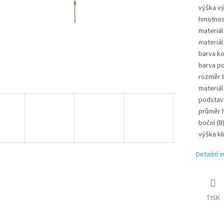
výška v
hmotnos
materiál
materiál
barva k
barva p
rozměr b
materiál
podstav
průměr h
boční (B)
výška kl
Detailní 
TISK