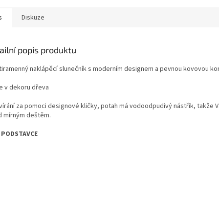
s
Diskuze
ailní popis produktu
tiramenný naklápěcí slunečník s moderním designem a pevnou kovovou kon
e v dekoru dřeva
írání za pomoci designové kličky, potah má vodoodpudivý nástřik, takže V
d mírným deštěm.
 PODSTAVCE