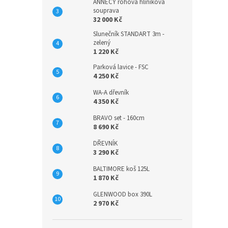
ANNECY rohová hliníková
souprava
32 000 Kč
Slunečník STANDART 3m -
zelený
1 220 Kč
Parková lavice - FSC
4 250 Kč
WA-A dřevník
4 350 Kč
BRAVO set - 160cm
8 690 Kč
DŘEVNÍK
3 290 Kč
BALTIMORE koš 125L
1 870 Kč
GLENWOOD box 390L
2 970 Kč