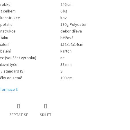
ýrobku
246 cm
t celkem
6 kg
 konstrukce
kov
 potahu
180g Polyester
onstrukce
dekor dřeva
otahu
béžová
alení
152x14x14cm
 balení
karton
ec (součást výrobku)
ne
lavní tyče
38 mm
 / standard (S)
S
ičky od země
100 cm
informace
ZEPTAT SE
SDÍLET