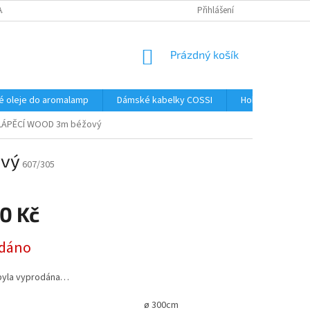
AJŮ
Přihlášení
NÁKUPNÍ
Prázdný košík
KOŠÍK
é oleje do aromalamp
Dámské kabelky COSSI
Hobby
Kos
KLÁPĚCÍ WOOD 3m béžový
ový
607/305
0 Kč
dáno
byla vyprodána…
ø 300cm