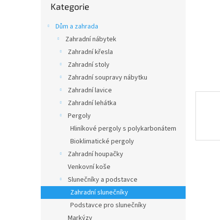
n
Kategorie
kategorie
e
l
Dům a zahrada
Zahradní nábytek
Zahradní křesla
Zahradní stoly
Zahradní soupravy nábytku
Zahradní lavice
Zahradní lehátka
Pergoly
Hliníkové pergoly s polykarbonátem
Bioklimatické pergoly
Zahradní houpačky
Venkovní koše
Slunečníky a podstavce
Zahradní slunečníky
Podstavce pro slunečníky
Markýzy