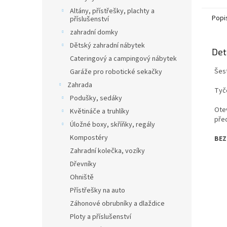
Altány, přístřešky, plachty a
Popi
příslušenství
zahradní domky
Dětský zahradní nábytek
Det
Cateringový a campingový nábytek
Šes
Garáže pro robotické sekačky
Zahrada
Tyč
Podušky, sedáky
Otev
Květináče a truhlíky
pře
Úložné boxy, skříňky, regály
Kompostéry
BEZ
Zahradní kolečka, vozíky
Dřevníky
Ohniště
Přístřešky na auto
Záhonové obrubníky a dlaždice
Ploty a příslušenství