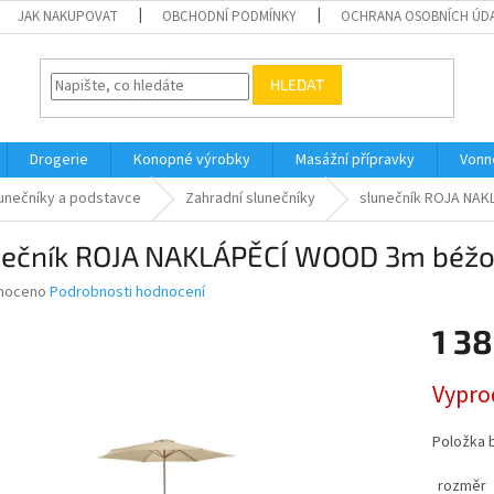
JAK NAKUPOVAT
OBCHODNÍ PODMÍNKY
OCHRANA OSOBNÍCH ÚD
HLEDAT
Drogerie
Konopné výrobky
Masážní přípravky
Vonn
unečníky a podstavce
Zahradní slunečníky
slunečník ROJA NA
nečník ROJA NAKLÁPĚCÍ WOOD 3m béž
né
noceno
Podrobnosti hodnocení
ní
1 38
u
Měrná
Vypro
cena:
ek.
Položka 
rozměr