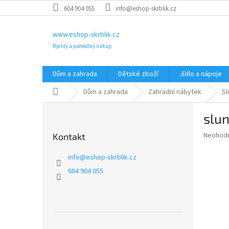
Přejít
604 904 055
info@eshop-skrblik.cz
na
obsah
www.eshop-skrblik.cz
Rychlý a pohodlný nákup
Dům a zahrada
Dětské zboží
Jídlo a nápoje
Domů
Dům a zahrada
Zahradní nábytek
Sl
P
slu
o
s
Průměr
Neohod
Kontakt
t
hodnoce
r
produkt
info
@
eshop-skrblik.cz
a
je
604 904 055
0,0
n
z
n
5
í
hvězdič
p
a
Přeskočit