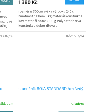
 košíku
1 380 Kč
rozměr ø 300cm výška výrobku 246 cm
s
hmotnost celkem 6 kg materiál konstrukce
vovou
kov materiál potahu 180g Polyester barva
esignové
konstrukce dekor dřeva...
třik,
d:
607/95
Kód:
607/94
4m
slunečník ROJA STANDARD 4m šedý
Skladem
Skladem