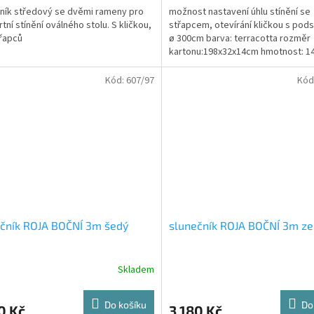
ník středový se dvěmi rameny pro
možnost nastavení úhlu stínění se
tní stínění oválného stolu. S kličkou,
střapcem, otevírání kličkou s po
řapců
ø 300cm barva: terracotta rozměr
kartonu:198x32x14cm hmotnost: 1
Slunečník Exclusive o...
Kód:
607/97
Kód
čník ROJA BOČNÍ 3m šedý
slunečník ROJA BOČNÍ 3m ze
Skladem
Do košíku
Do
0 Kč
3 180 Kč