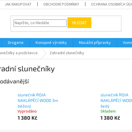
JAK NAKUPOVAT
OBCHODNÍ PODMÍNKY
OCHRANA OSOBNÍCH ÚD
HLEDAT
Drogerie
Konopné výrobky
Masážní přípravky
Vonn
unečníky a podstavce
Zahradní slunečníky
adní slunečníky
odávanější
slunečník ROJA
slunečník ROJA
NAKLÁPĚCÍ WOOD 3m
NAKLÁPĚCÍ WOO
béžový
šedý
Vyprodáno
Skladem
1 380 Kč
1 380 Kč