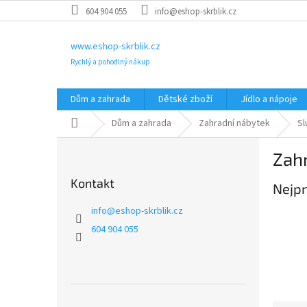
Přejít
604 904 055
info@eshop-skrblik.cz
na
obsah
www.eshop-skrblik.cz
Rychlý a pohodlný nákup
Dům a zahrada
Dětské zboží
Jídlo a nápoje
Domů
Dům a zahrada
Zahradní nábytek
Sl
P
Zahr
o
s
Kontakt
Nejpr
t
r
info
@
eshop-skrblik.cz
a
604 904 055
n
n
í
p
a
Přeskočit