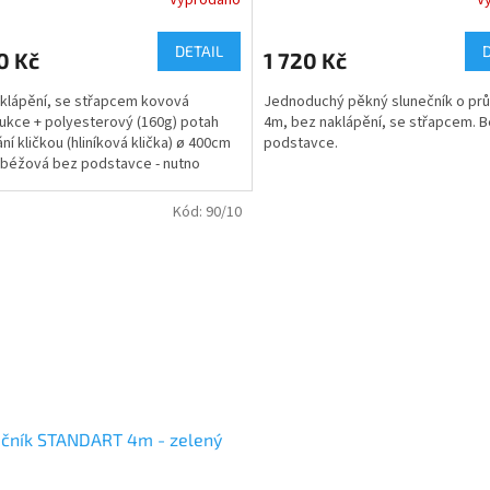
DETAIL
0 Kč
1 720 Kč
klápění, se střapcem kovová
Jednoduchý pěkný slunečník o pr
ukce + polyesterový (160g) potah
4m, bez naklápění, se střapcem. 
ní kličkou (hliníková klička) ø 400cm
podstavce.
 béžová bez podstavce - nutno
it rozměr...
Kód:
90/10
ečník STANDART 4m - zelený