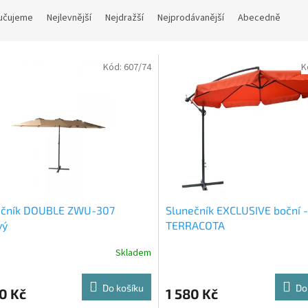
učujeme
Nejlevnější
Nejdražší
Nejprodávanější
Abecedně
Kód:
607/74
K
ečník DOUBLE ZWU-307
Slunečník EXCLUSIVE boční -
vý
TERRACOTA
Skladem
Do košíku
Do
0 Kč
1 580 Kč