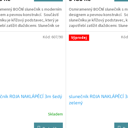
amenný BOČNÍ slunečník s moderním
Osmiramenný BOČNÍ slunečník s 
em a pevnou konstrukcí. Součástí
designem a pevnou konstrukcí. So
níku je křížový podstavec, který je
slunečníku je křížový podstavec, k
ebí zatížit dlaždicemi. Slunečník se
zapotřebí zatížit dlaždicemi. Slune
...
otevírá...
Kód:
607/90
Kód
Výprodej
ečník ROJA NAKLÁPĚCÍ 3m šedý
slunečník ROJA NAKLÁPĚCÍ 
zelený
Skladem