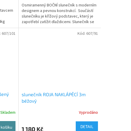
Osmiramenný BOČNÍ slunečník s moderním
dstavcem
designem a pevnou konstrukcí. Součástí
slunečníku je křížový podstavec, který je
4kg
zapotřebí zatížit dlaždicemi. Slunečník se
otevírá...
:
607/101
Kód:
607/91
lený
slunečník ROJA NAKLÁPĚCÍ 3m
béžový
Skladem
Vyprodáno
DETAIL
 košíku
1 180 Kč