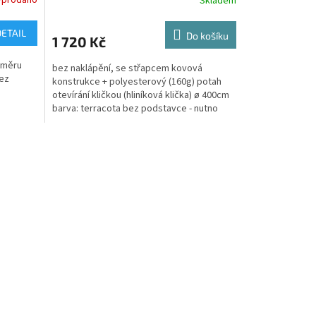
Skladem
DETAIL
Do košíku
1 720 Kč
ůměru
bez naklápění, se střapcem kovová
Bez
konstrukce + polyesterový (160g) potah
otevírání kličkou (hliníková klička) ø 400cm
barva: terracota bez podstavce - nutno
dokoupit...