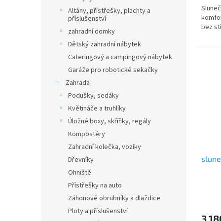
Sluneč
Altány, přístřešky, plachty a
komfor
příslušenství
bez st
zahradní domky
Dětský zahradní nábytek
Cateringový a campingový nábytek
Garáže pro robotické sekačky
Zahrada
Podušky, sedáky
Květináče a truhlíky
Úložné boxy, skříňky, regály
Kompostéry
Zahradní kolečka, vozíky
slune
Dřevníky
Ohniště
Přístřešky na auto
Záhonové obrubníky a dlaždice
Ploty a příslušenství
3 18