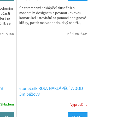
Šestiramenný naklápěcí slunečník s
moderním
moderním designem a pevnou kovovou
učástí
konstrukcí. Otevírání za pomoci designové
terý je
kličky, potah má vodoodpudivý nástřik,
čník se
takže Vás ochrání před...
:
607/100
Kód:
607/305
3m
slunečník ROJA NAKLÁPĚCÍ WOOD
3m béžový
Skladem
Vyprodáno
DETAIL