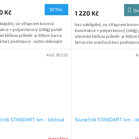
DETAIL
Do
0 Kč
1 220 Kč
klápění, se střapcem kovová
bez naklápění, se střapcem kovov
ukce + polyesterový (160g) potah
konstrukce + polyesterový (160g)
ání kličkou průměr: ø 300cm barva:
otevírání kličkou průměr: ø 300cm 
 bez podstavce - nutno dokoupit
terracota oranžová bez podstavce
 kartonu:...
dokoupit rozměr...
Kód:
90/101
K
ečník STANDART 4m - béžová
Slunečník STANDART 4m - bí
Vyprodáno
V