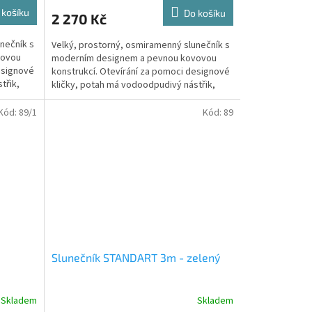
 košíku
Do košíku
2 270 Kč
nečník s
Velký, prostorný, osmiramenný slunečník s
vovou
moderním designem a pevnou kovovou
esignové
konstrukcí. Otevírání za pomoci designové
třik,
kličky, potah má vodoodpudivý nástřik,
který Vás ochrání...
Kód:
89/1
Kód:
89
Slunečník STANDART 3m - zelený
Skladem
Skladem