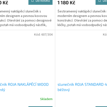
Do košíku
Do
0 Kč
1 180 Kč
amenný naklápěcí slunečník s
Šestiramenný naklápěcí slunečník 
ním designem a pevnou kovovou
moderním designem a pevnou ko
ukcí. Otevírání za pomoci designové
konstrukcí. Otevírání za pomoci d
, potah má vodoodpudivý nástřik,
kličky, potah má vodoodpudivý nás
Vás ochrání před...
takže Vás ochrání před...
Kód:
607/304
Kó
ečník ROJA NAKLÁPĚCÍ WOOD
slunečník ROJA STANDARD 
edý
béžový
Skladem