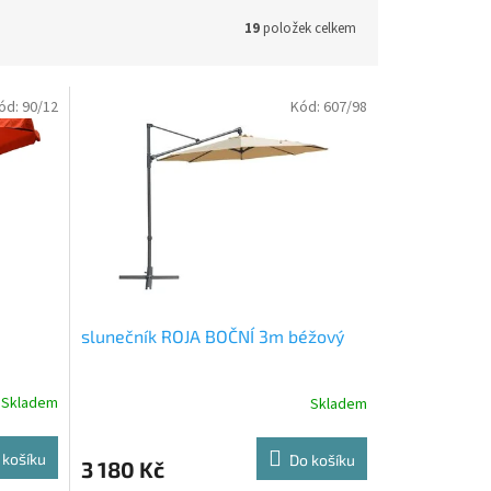
19
položek celkem
ód:
90/12
Kód:
607/98
slunečník ROJA BOČNÍ 3m béžový
Skladem
Skladem
 košíku
Do košíku
3 180 Kč