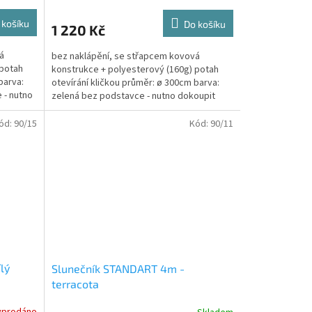
 košíku
Do košíku
1 220 Kč
á
bez naklápění, se střapcem kovová
 potah
konstrukce + polyesterový (160g) potah
barva:
otevírání kličkou průměr: ø 300cm barva:
 - nutno
zelená bez podstavce - nutno dokoupit
rozměr kartonu:...
ód:
90/15
Kód:
90/11
lý
Slunečník STANDART 4m -
terracota
yprodáno