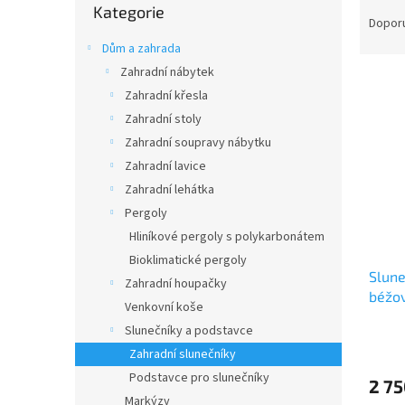
Ř
n
Kategorie
kategorie
a
e
Dopor
z
l
Dům a zahrada
e
Zahradní nábytek
V
n
Zahradní křesla
ý
í
p
Zahradní stoly
p
i
r
Zahradní soupravy nábytku
s
o
Zahradní lavice
p
d
Zahradní lehátka
r
u
Pergoly
o
k
Hliníkové pergoly s polykarbonátem
d
t
u
ů
Bioklimatické pergoly
Slun
k
Zahradní houpačky
béžo
t
Venkovní koše
ů
Slunečníky a podstavce
Zahradní slunečníky
Podstavce pro slunečníky
2 75
Markýzy