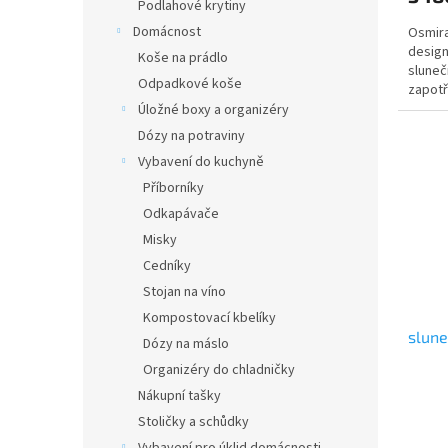
Podlahové krytiny
Domácnost
Osmir
design
Koše na prádlo
sluneč
Odpadkové koše
zapotř
otevírá
Úložné boxy a organizéry
Dózy na potraviny
Vybavení do kuchyně
Příborníky
Odkapávače
Misky
Cedníky
Stojan na víno
Kompostovací kbelíky
slun
Dózy na máslo
Organizéry do chladničky
Nákupní tašky
Stoličky a schůdky