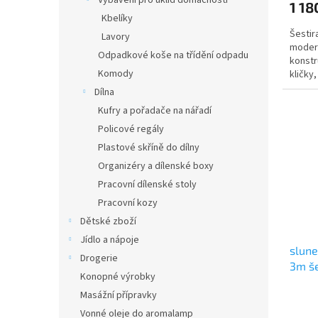
Vybavení pro úklid domácnosti
1 18
Kbelíky
Šestir
Lavory
moder
Odpadkové koše na třídění odpadu
konstr
Komody
kličky
takže 
Dílna
Kufry a pořadače na nářadí
Policové regály
Plastové skříně do dílny
Organizéry a dílenské boxy
Pracovní dílenské stoly
Pracovní kozy
Dětské zboží
Jídlo a nápoje
slun
Drogerie
3m š
Konopné výrobky
Masážní přípravky
Vonné oleje do aromalamp