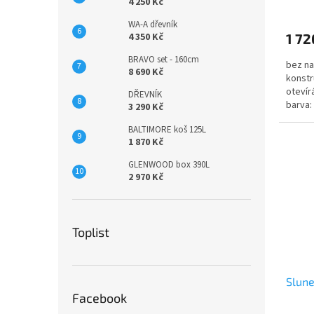
4 250 Kč
WA-A dřevník
4 350 Kč
1 72
BRAVO set - 160cm
bez na
8 690 Kč
konstr
otevírá
DŘEVNÍK
barva:
3 290 Kč
dokoup
BALTIMORE koš 125L
1 870 Kč
GLENWOOD box 390L
2 970 Kč
Toplist
Slun
Facebook