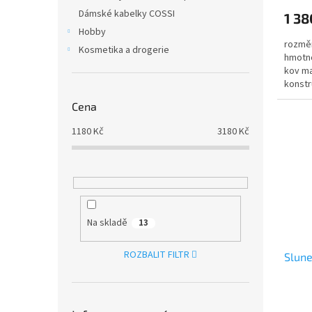
Dámské kabelky COSSI
1 38
Hobby
rozměr
Kosmetika a drogerie
hmotno
kov ma
konstr
Cena
1180
Kč
3180
Kč
Na skladě
13
ROZBALIT FILTR
Slun