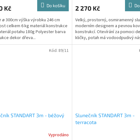
Do košíku
Do
0 Kč
2 270 Kč
 ø 300cm výška výrobku 246 cm
Velký, prostorný, osmiramenný slu
st celkem 6 kg materiál konstrukce
moderním designem a pevnou ko
teriál potahu 180g Polyester barva
konstrukcí. Otevírání za pomoci d
ukce dekor dřeva...
kličky, potah má vodoodpudivý nás
který Vás ochrání...
Kód:
89/11
ečník STANDART 3m - béžový
Slunečník STANDART 3m -
terracota
Vyprodáno