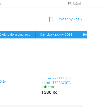
AJŮ
Přihlášení
NÁKUPNÍ
Prázdný košík
KOŠÍK
é oleje do aromalamp
Dámské kabelky COSSI
Hobby
Kos
Slunečník EXCLUSIVE
D 3m
boční - TERRACOTA
Skladem
1 580 Kč