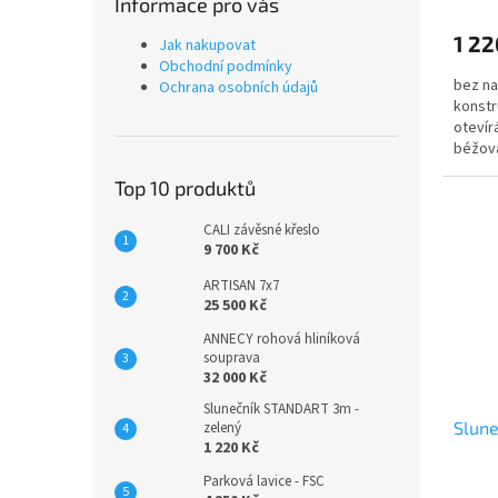
Informace pro vás
1 22
Jak nakupovat
Obchodní podmínky
bez na
Ochrana osobních údajů
konstr
otevír
béžová
rozměr
Top 10 produktů
CALI závěsné křeslo
9 700 Kč
ARTISAN 7x7
25 500 Kč
ANNECY rohová hliníková
souprava
32 000 Kč
Slunečník STANDART 3m -
Slun
zelený
1 220 Kč
Parková lavice - FSC