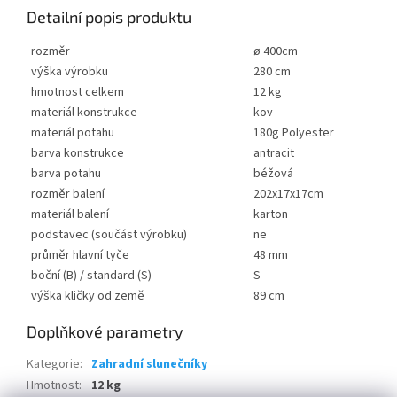
Detailní popis produktu
rozměr
ø 400cm
výška výrobku
280 cm
hmotnost celkem
12 kg
materiál konstrukce
kov
materiál potahu
180g Polyester
barva konstrukce
antracit
barva potahu
béžová
rozměr balení
202x17x17cm
materiál balení
karton
podstavec (součást výrobku)
ne
průměr hlavní tyče
48 mm
boční (B) / standard (S)
S
výška kličky od země
89 cm
Doplňkové parametry
Kategorie
:
Zahradní slunečníky
Hmotnost
:
12 kg