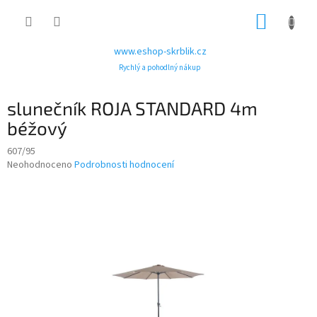
Přejít
NÁKUP
na
obsah
KOŠÍK
www.eshop-skrblik.cz
Rychlý a pohodlný nákup
slunečník ROJA STANDARD 4m
béžový
607/95
Průměrné
Neohodnoceno
Podrobnosti hodnocení
hodnocení
produktu
je
0,0
z
5
hvězdiček.