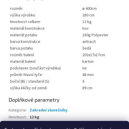
rozměr
ø 400cm
výška výrobku
280 cm
hmotnost celkem
12 kg
materiál konstrukce
kov
materiál potahu
180g Polyester
barva konstrukce
antracit
barva potahu
šedá
rozměr balení
202x17x17cm
materiál balení
karton
podstavec (součást výrobku)
ne
průměr hlavní tyče
48 mm
boční (B) / standard (S)
S
výška kličky od země
89 cm
Doplňkové parametry
Kategorie
:
Zahradní slunečníky
Hmotnost
:
12 kg
EAN
:
8595226710755