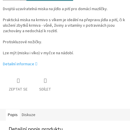
Dvojitá uzavíratelná miska na jídlo a pití pro domácí mazlíčky.
Praktická miska na krmivo s víkem je ideální na přepravu jídla a pití, či k
uložení zbytků krmiva - vůně, živiny a vitamíny v potravinách jsou
zachovány a nedochází k rozlití.
Protiskluzové nožičky.
Lze mýt (misku i víko) v myčce na nádobí.
Detailní informace
ZEPTAT SE
SDÍLET
Popis
Diskuze
Detailní popis produktu