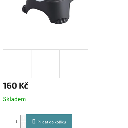
160 Kč
Měrná
Skladem
cena:
Přidat do košíku