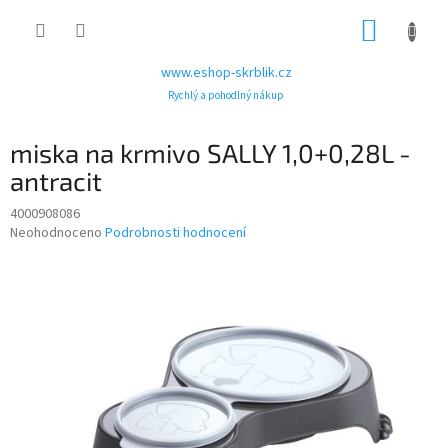
Přejít
NÁKUP
na
obsah
KOŠÍK
www.eshop-skrblik.cz
Rychlý a pohodlný nákup
miska na krmivo SALLY 1,0+0,28L -
antracit
4000908086
Průměrné
Neohodnoceno
Podrobnosti hodnocení
hodnocení
produktu
je
0,0
z
5
hvězdiček.