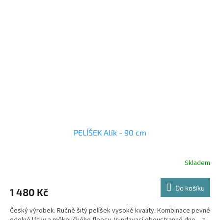
PELÍŠEK Alík - 90 cm
Skladem
Do košíku
1 480 Kč
Český výrobek. Ručně šitý pelíšek vysoké kvality. Kombinace pevné
odolné látky a měkoučkého fleecu. Vyndavací oboustranné dno – z