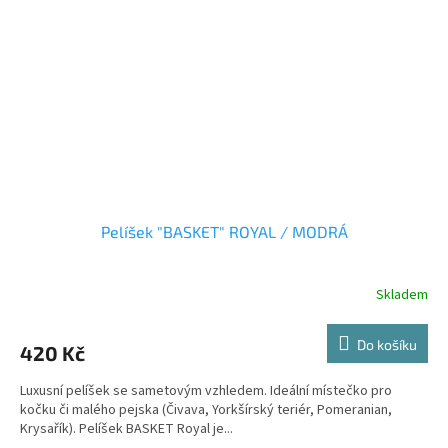
Pelíšek "BASKET" ROYAL / MODRÁ
Skladem
Do košíku
420 Kč
Luxusní pelíšek se sametovým vzhledem. Ideální místečko pro
kočku či malého pejska (Čivava, Yorkšírský teriér, Pomeranian,
Krysařík). Pelíšek BASKET Royal je...