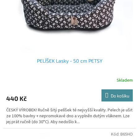
r
o
d
u
k
t
ů
PELÍŠEK Lasky - 50 cm PETSY
Skladem
Do košíku
440 Kč
ČESKÝ VÝROBEK! Ručně šitý pelíšek té nejvyšší kvality. Pelech je ušit
ze 100% bavlny + nepromokavé dno a vyplněn dutým vláknem. Lze
jej prát ručně (do 30°C). Aby nedošlo k...
Kód:
B65HO