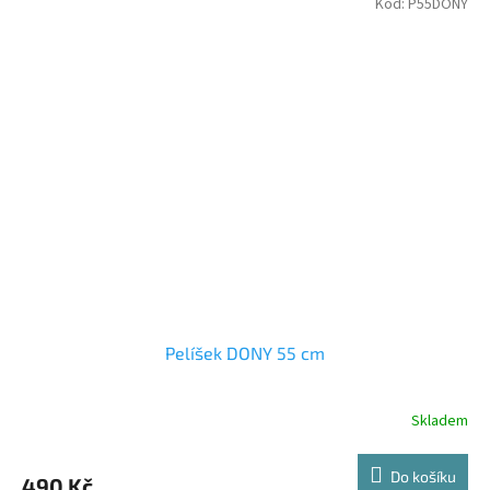
Kód:
P55DONY
Pelíšek DONY 55 cm
Skladem
Do košíku
490 Kč