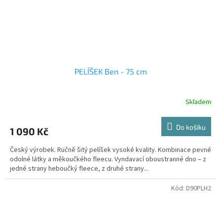
PELÍŠEK Ben - 75 cm
Skladem
Do košíku
1 090 Kč
Český výrobek. Ručně šitý pelíšek vysoké kvality. Kombinace pevné
odolné látky a měkoučkého fleecu. Vyndavací oboustranné dno – z
jedné strany heboučký fleece, z druhé strany...
Kód:
D90PLH2