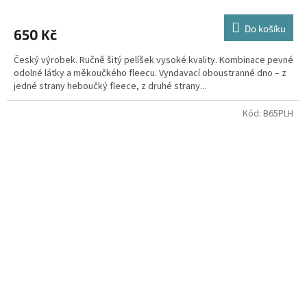
Do košíku
650 Kč
Český výrobek. Ručně šitý pelíšek vysoké kvality. Kombinace pevné
odolné látky a měkoučkého fleecu. Vyndavací oboustranné dno – z
jedné strany heboučký fleece, z druhé strany...
Kód:
B65PLH