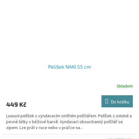
Pelíšek NAKI 55 cm
Skladem
Do košíku
449 Kč
Luxusní pelíšek s vyndavacím vnitřním polštářem. Pelíšek z odolné a
pevné látky v béžové barvě. Vyndavací oboustranný polštář se
zipem. Lze prát v ruce nebo v pračce na...