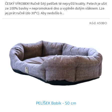
ČESKÝ VÝROBEK! Ručně šitý pelíšek té nejvyšší kvality. Pelech je ušit
ze 100% bavlny + nepromokavé dno a vyplněn dutým vláknem. Lze
jej prát ručně (do 30°C). Aby nedošlo k...
Kód:
A50BO
PELÍŠEK Bobík - 50 cm