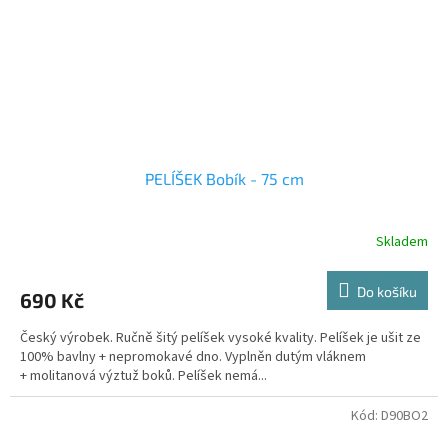
PELÍŠEK Bobík - 75 cm
Skladem
Do košíku
690 Kč
Český výrobek. Ručně šitý pelíšek vysoké kvality. Pelíšek je ušit ze
100% bavlny + nepromokavé dno. Vyplněn dutým vláknem
+ molitanová výztuž boků. Pelíšek nemá...
Kód:
D90BO2