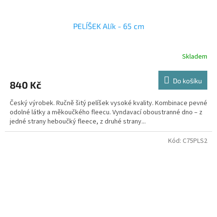
PELÍŠEK Alík - 65 cm
Skladem
Do košíku
840 Kč
Český výrobek. Ručně šitý pelíšek vysoké kvality. Kombinace pevné
odolné látky a měkoučkého fleecu. Vyndavací oboustranné dno – z
jedné strany heboučký fleece, z druhé strany...
Kód:
C75PLS2