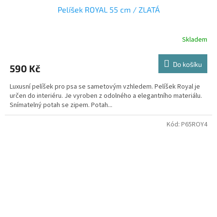
Pelíšek ROYAL 55 cm / ZLATÁ
Skladem
Do košíku
590 Kč
Luxusní pelíšek pro psa se sametovým vzhledem. Pelíšek Royal je
určen do interiéru. Je vyroben z odolného a elegantního materiálu.
Snímatelný potah se zipem. Potah...
Kód:
P65ROY4