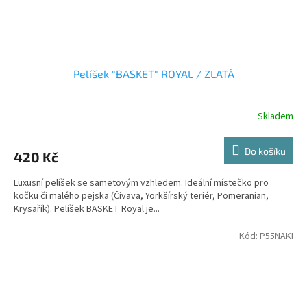
Pelíšek "BASKET" ROYAL / ZLATÁ
Skladem
Do košíku
420 Kč
Luxusní pelíšek se sametovým vzhledem. Ideální místečko pro
kočku či malého pejska (Čivava, Yorkšírský teriér, Pomeranian,
Krysařík). Pelíšek BASKET Royal je...
Kód:
P55NAKI