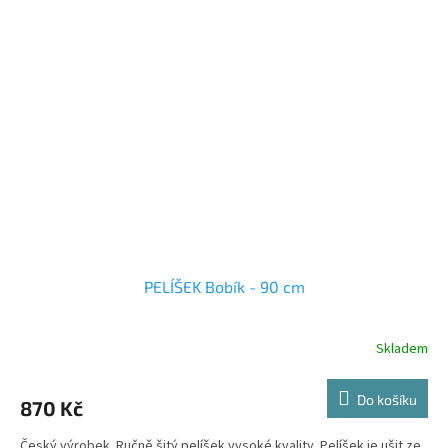
PELÍŠEK Bobík - 90 cm
Skladem
Do košíku
870 Kč
Český výrobek. Ručně šitý pelíšek vysoké kvality. Pelíšek je ušit ze