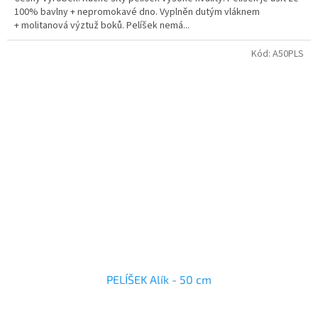
100% bavlny + nepromokavé dno. Vyplněn dutým vláknem
+ molitanová výztuž boků. Pelíšek nemá...
Kód:
A50PLS
PELÍŠEK Alík - 50 cm