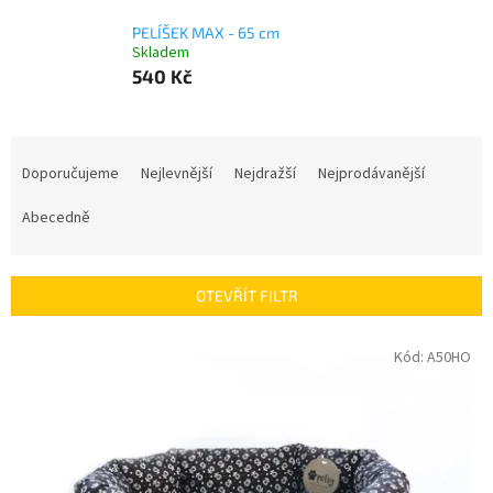
PELÍŠEK MAX - 65 cm
Skladem
540 Kč
Ř
a
Doporučujeme
Nejlevnější
Nejdražší
Nejprodávanější
z
e
Abecedně
n
í
p
OTEVŘÍT FILTR
r
o
V
Kód:
A50HO
d
ý
u
p
k
i
t
s
ů
p