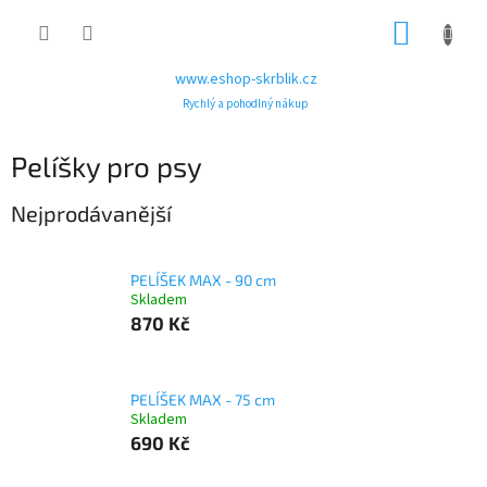
Přejít
NÁKUP
na
obsah
KOŠÍK
www.eshop-skrblik.cz
Rychlý a pohodlný nákup
Pelíšky pro psy
Nejprodávanější
PELÍŠEK MAX - 90 cm
Skladem
870 Kč
PELÍŠEK MAX - 75 cm
Skladem
690 Kč