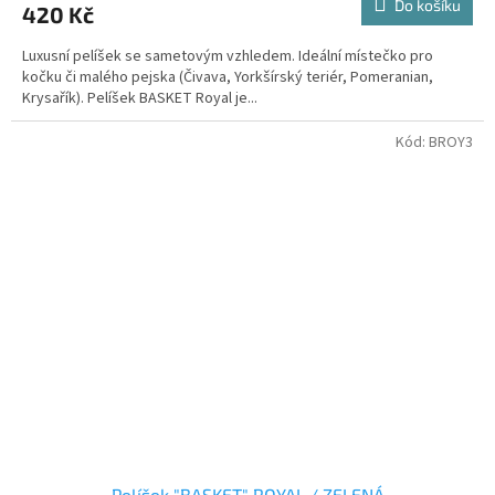
Do košíku
420 Kč
Luxusní pelíšek se sametovým vzhledem. Ideální místečko pro
kočku či malého pejska (Čivava, Yorkšírský teriér, Pomeranian,
Krysařík). Pelíšek BASKET Royal je...
Kód:
BROY3
Pelíšek "BASKET" ROYAL / ZELENÁ