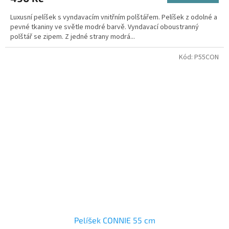
Luxusní pelíšek s vyndavacím vnitřním polštářem. Pelíšek z odolné a
pevné tkaniny ve světle modré barvě. Vyndavací oboustranný
polštář se zipem. Z jedné strany modrá...
Kód:
P55CON
Pelíšek CONNIE 55 cm