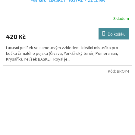
Skladem
Do košíku
420 Kč
Luxusní pelíšek se sametovým vzhledem. Ideální místečko pro
kočku či malého pejska (Čivava, Yorkšírský teriér, Pomeranian,
Krysařík). Pelíšek BASKET Royal je...
Kód:
BROY4