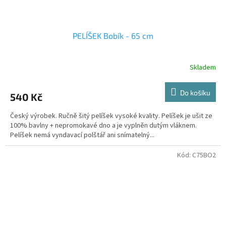
PELÍŠEK Bobík - 65 cm
Skladem
Do košíku
540 Kč
Český výrobek. Ručně šitý pelíšek vysoké kvality. Pelíšek je ušit ze
100% bavlny + nepromokavé dno a je vyplněn dutým vláknem.
Pelíšek nemá vyndavací polštář ani snímatelný...
Kód:
C75BO2