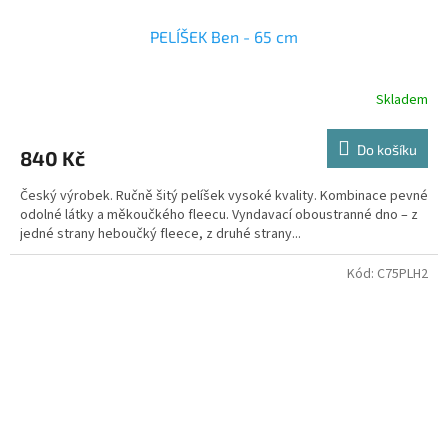
PELÍŠEK Ben - 65 cm
Skladem
Do košíku
840 Kč
Český výrobek. Ručně šitý pelíšek vysoké kvality. Kombinace pevné
odolné látky a měkoučkého fleecu. Vyndavací oboustranné dno – z
jedné strany heboučký fleece, z druhé strany...
Kód:
C75PLH2