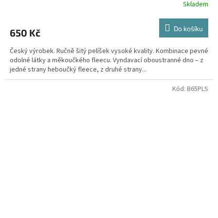
Skladem
Do košíku
650 Kč
Český výrobek. Ručně šitý pelíšek vysoké kvality. Kombinace pevné
odolné látky a měkoučkého fleecu. Vyndavací oboustranné dno – z
jedné strany heboučký fleece, z druhé strany...
Kód:
B65PLS