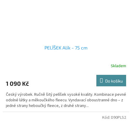
PELÍŠEK Alík - 75 cm
Skladem
Do košíku
1 090 Kč
Český výrobek. Ručně šitý pelíšek vysoké kvality. Kombinace pevné
odolné látky a měkoučkého fleecu. Vyndavací oboustranné dno – z
jedné strany heboučký fleece, z druhé strany...
Kód:
D90PLS2