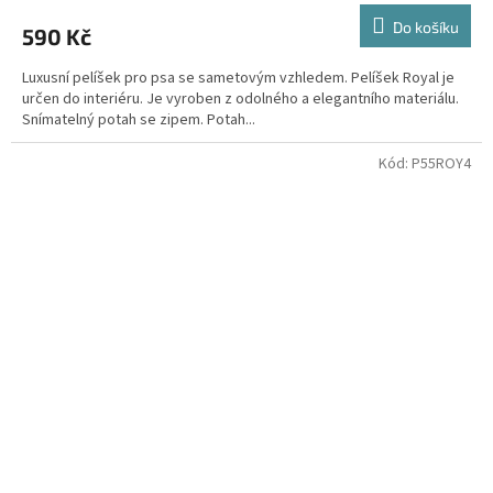
Do košíku
590 Kč
Luxusní pelíšek pro psa se sametovým vzhledem. Pelíšek Royal je
určen do interiéru. Je vyroben z odolného a elegantního materiálu.
Snímatelný potah se zipem. Potah...
Kód:
P55ROY4