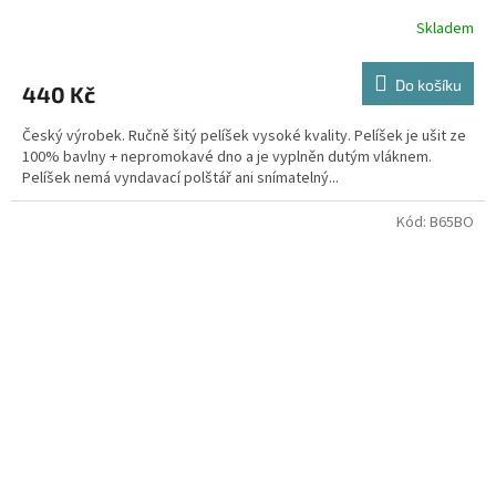
Skladem
Do košíku
440 Kč
Český výrobek. Ručně šitý pelíšek vysoké kvality. Pelíšek je ušit ze
100% bavlny + nepromokavé dno a je vyplněn dutým vláknem.
Pelíšek nemá vyndavací polštář ani snímatelný...
Kód:
B65BO