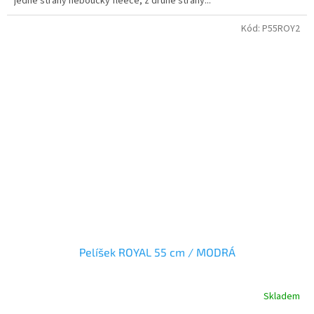
jedné strany heboučký fleece, z druhé strany...
Kód:
P55ROY2
Pelíšek ROYAL 55 cm / MODRÁ
Skladem