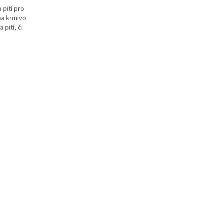
 pití pro
na krmivo
 pití, či