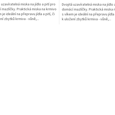
 uzavíratelná miska na jídlo a pití pro
Dvojitá uzavíratelná miska na jídlo a
 mazlíčky. Praktická miska na krmivo
domácí mazlíčky. Praktická miska 
 je ideální na přepravu jídla a pití, či
s víkem je ideální na přepravu jídla a
ní zbytků krmiva - vůně,...
k uložení zbytků krmiva - vůně,...
O
v
l
á
d
a
c
í
p
r
v
k
y
v
ý
p
i
s