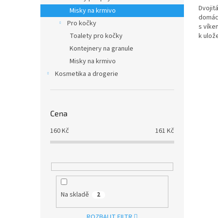
Dvojitá
Misky na krmivo
domácí
Pro kočky
s víkem
k ulože
Toalety pro kočky
Kontejnery na granule
Misky na krmivo
Kosmetika a drogerie
Cena
160
Kč
161
Kč
Na skladě
2
ROZBALIT FILTR