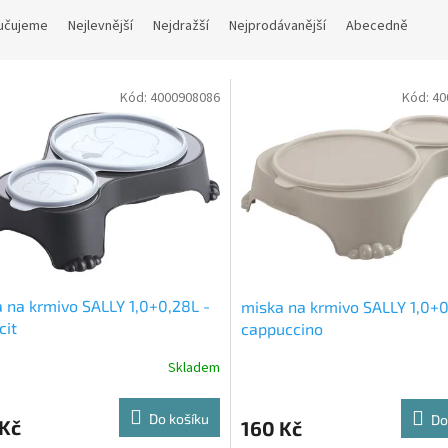
učujeme
Nejlevnější
Nejdražší
Nejprodávanější
Abecedně
Kód:
4000908086
Kód:
40
 na krmivo SALLY 1,0+0,28L -
miska na krmivo SALLY 1,0+0
cit
cappuccino
Skladem
Do košíku
Do
 Kč
160 Kč