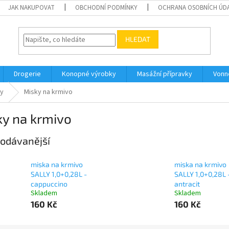
JAK NAKUPOVAT
OBCHODNÍ PODMÍNKY
OCHRANA OSOBNÍCH ÚD
HLEDAT
Drogerie
Konopné výrobky
Masážní přípravky
Vonn
sy
Misky na krmivo
ky na krmivo
odávanější
miska na krmivo
miska na krmivo
SALLY 1,0+0,28L -
SALLY 1,0+0,28L 
cappuccino
antracit
Skladem
Skladem
160 Kč
160 Kč