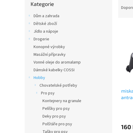
Ř
n
Kategorie
kategorie
a
e
Dopor
z
l
Dům a zahrada
e
Dětské zboží
V
n
Jídlo a nápoje
ý
í
p
Drogerie
p
i
r
Konopné výrobky
s
o
Masážní přípravky
p
d
Vonné oleje do aromalamp
r
u
Dámské kabelky COSSI
o
k
Hobby
d
t
u
ů
Chovatelské potřeby
miska
k
Pro psy
antra
t
Kontejnery na granule
ů
Pelíšky pro psy
Deky pro psy
Polštáře pro psy
160
Tašky pro psy