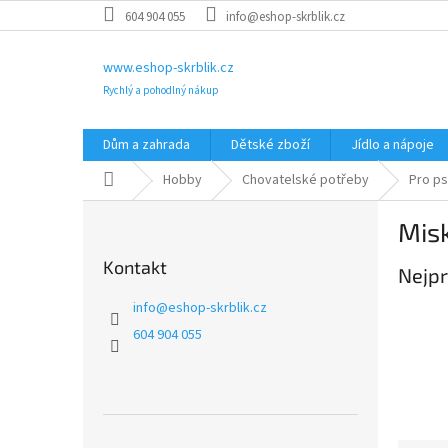
Přejít
604 904 055
info@eshop-skrblik.cz
na
obsah
www.eshop-skrblik.cz
Rychlý a pohodlný nákup
Dům a zahrada
Dětské zboží
Jídlo a nápoje
Domů
Hobby
Chovatelské potřeby
Pro p
P
Mis
o
s
Kontakt
Nejpr
t
r
info
@
eshop-skrblik.cz
a
604 904 055
n
n
í
p
a
Přeskočit