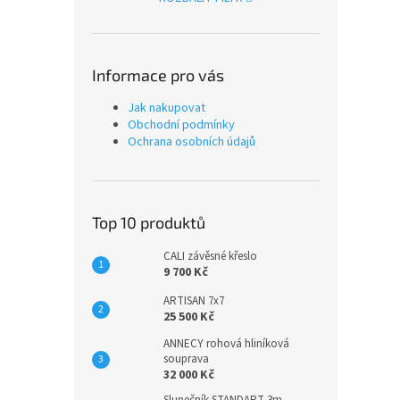
Informace pro vás
Jak nakupovat
Obchodní podmínky
Ochrana osobních údajů
Top 10 produktů
CALI závěsné křeslo
9 700 Kč
ARTISAN 7x7
25 500 Kč
ANNECY rohová hliníková
souprava
32 000 Kč
Slunečník STANDART 3m -