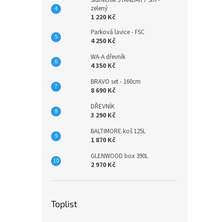
zelený
1 220 Kč
Parková lavice - FSC
4 250 Kč
WA-A dřevník
4 350 Kč
BRAVO set - 160cm
8 690 Kč
DŘEVNÍK
3 290 Kč
BALTIMORE koš 125L
1 870 Kč
GLENWOOD box 390L
2 970 Kč
Toplist