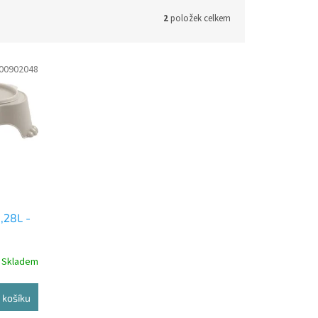
2
položek celkem
00902048
,28L -
Skladem
 košíku