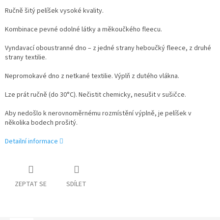
Ručně šitý pelíšek vysoké kvality.
Kombinace pevné odolné látky a měkoučkého fleecu.
Vyndavací oboustranné dno – z jedné strany heboučký fleece, z druhé
strany textilie.
Nepromokavé dno z netkané textilie. Výplň z dutého vlákna.
Lze prát ručně (do 30°C). Nečistit chemicky, nesušit v sušičce.
Aby nedošlo k nerovnoměrnému rozmístění výplně, je pelíšek v
několika bodech prošitý.
Detailní informace
ZEPTAT SE
SDÍLET