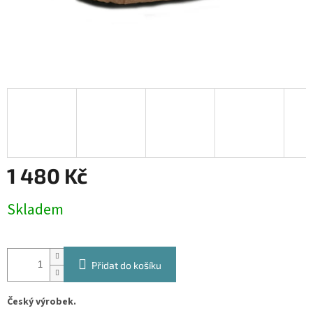
1 480 Kč
Měrná
Skladem
cena:
Přidat do košíku
Český výrobek.