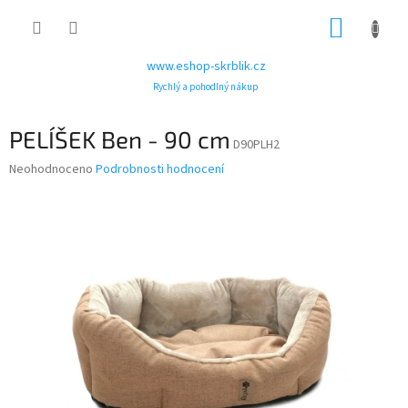
Přejít
NÁKUP
na
obsah
KOŠÍK
www.eshop-skrblik.cz
Rychlý a pohodlný nákup
PELÍŠEK Ben - 90 cm
D90PLH2
Průměrné
Neohodnoceno
Podrobnosti hodnocení
hodnocení
produktu
je
0,0
z
5
hvězdiček.